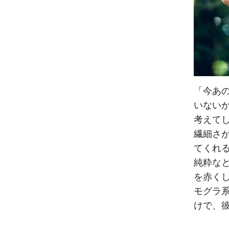
「今あ
いない
考えて
繊細さ
てくれ
純粋な
を赤く
モグラ
けで、