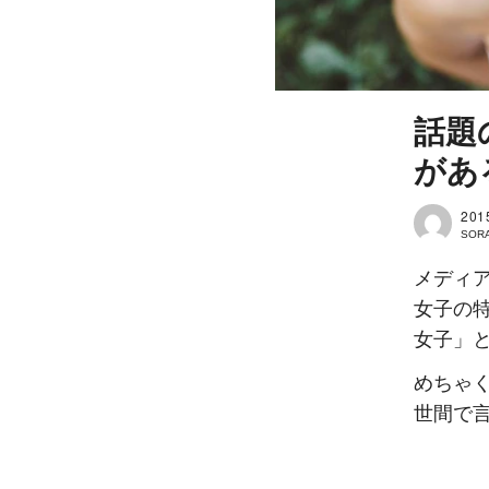
話題
があ
201
SOR
メディア
女子の
女子」
めちゃ
世間で