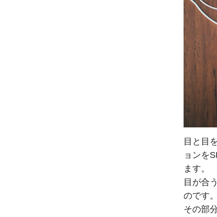
目と目
ョンを
ます。
目が合
のです
その部