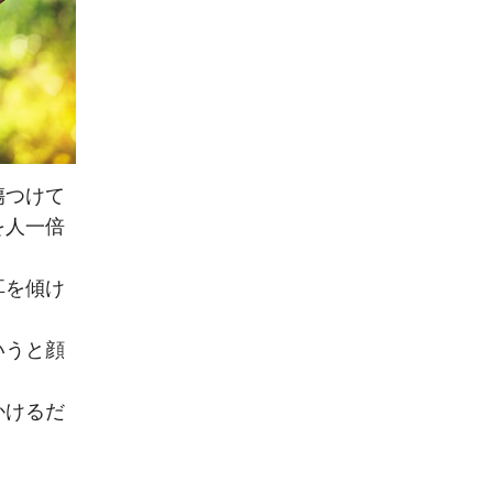
傷つけて
を人一倍
耳を傾け
いうと顔
かけるだ