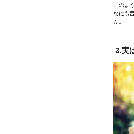
このよ
なにも
ん。
3.