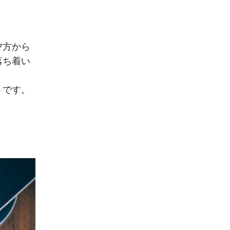
夕方から
落ち着い
トです。