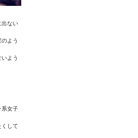
に出ない
家のよう
ないよう
ラ系女子
たくして