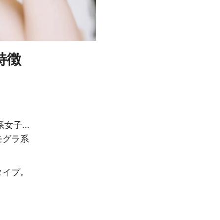
特徴
子...
モグラ系
タイプ。