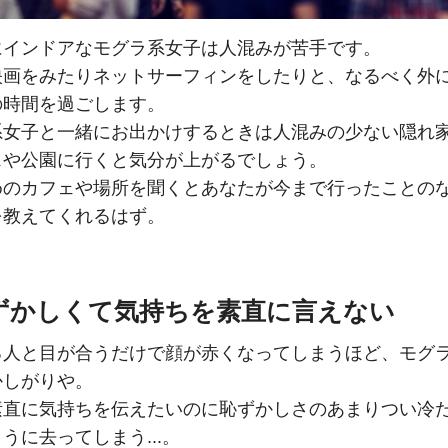
にインドアなモグラ系女子は人混みが苦手です。
映画をみたりネットサーフィンをしたりと、なるべく外
の時間を過ごします。
系女子と一緒にお出かけするときは人混みの少ない隠れ
ェや公園に行くと気分が上がるでしょう。
めのカフェや場所を聞くとあなたが今まで行ったことの
を教えてくれるはず。
恥ずかしくて気持ちを素直に言えない
る人と目が合うだけで顔が赤くなってしまうほど、モグ
かしがりや。
素直に気持ちを伝えたいのに恥ずかしさのあまりつい冷
うに去ってしまう...。