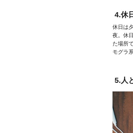
4.
休日は
夜。休
た場所
モグラ
5.