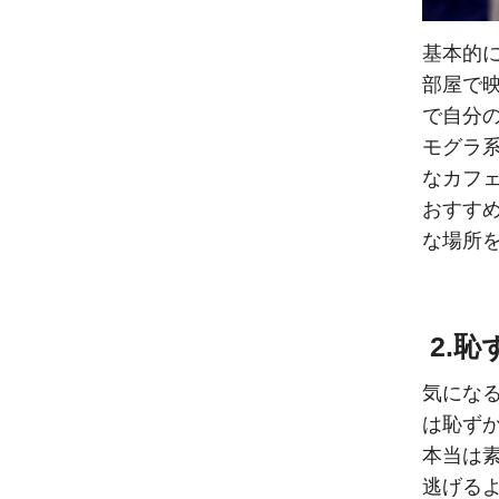
基本的
部屋で
で自分
モグラ
なカフ
おすす
な場所
2.
気にな
は恥ず
本当は
逃げるよ