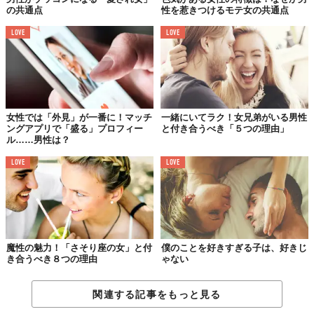
の共通点
性を惹きつけるモテ女の共通点
相手が本気かを気にするようになったということは、あなたが彼
に本気になってきた証拠かもしれません。これからのあなたが
LOVE
LOVE
「本気にさせる女」になるか「遊ばせてしまう女」になるか、ま
ずは自分を変えてみるのも手かもしれませんよ。
TABI LABO
女性では「外見」が一番に！マッチ
一緒にいてラク！女兄弟がいる男性
この世界は、もっと広いはずだ。
ングアプリで「盛る」プロフィー
と付き合うべき「５つの理由」
ル……男性は？
LOVE
LOVE
魔性の魅力！「さそり座の女」と付
僕のことを好きすぎる子は、好きじ
き合うべき８つの理由
ゃない
関連する記事をもっと見る