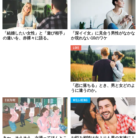
「結婚したい女性」と「遊び相手」
「深イイ女」に見合う男性がなかな
の違いを、赤裸々に語る。
か現れない10のワケ
LOVE
本気で好きになった人には自分のことも知ってもらいたいと思う
のが人間です。あなたのことが好きなら、自分の友人や知人にあ
なたを紹介してあなたとの関係を知って欲しいと思うでしょう。
そして友人ぐるみで付き合いたいというのは、将来のことも見据
「恋に落ちる」とき、男と女どのよ
うに違うのか。
えてるといっても過言ではありません。あなたのことを誰にも紹
介しないし、話題に友人のことは出てくるけど一緒にということ
CULTURE
WELL-BEING
はない……ということなら、「遊びの女だから、飽きれば別れれ
ばいい」という程度にしか思っていないことかもしれません。
3.彼があなたに会うという目的は？
あ〜、そうそう、女湯ってほんとこ
お悩み相談は女よりも男の友達に！