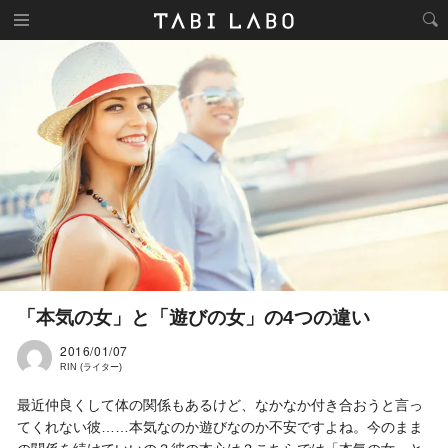
「本気の女」と「遊びの女」の4つの違い
2016/01/07
RIN (ライター)
最近仲良くして体の関係もあるけど、なかなか付き合おうと言っ
てくれない彼……本気なのか遊びなのか不安ですよね。今のまま