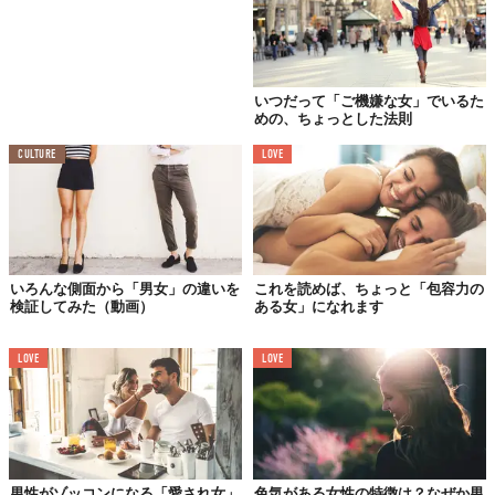
性が会う目的はセックスです。会う時間は自分の都合のいい時
で、お金は使いたくないのであまりあちこち行かずにすぐにホテ
ルかあなたの部屋ではないでしょうか。あなたの都合が悪かった
り時間を合わせられないとすぐに引き下がってくれます。本気な
ら「会うだけでも」と駄々をこねてくれたりするでしょうに。
いつだって「ご機嫌な女」でいるた
めの、ちょっとした法則
CULTURE
LOVE
4.あなた自身が「本気の女」か「遊びの女」か
彼の本心が分からず、付き合っているかさえも分からないのに、
体の関係をもち続けてしまうという……あなた自身が遊びの女と
思われても仕方のない行動をしていませんか？体の関係があると
いうことで満足して関係を繋いでいるだけでは、男性もあなたを
いろんな側面から「男女」の違いを
これを読めば、ちょっと「包容力の
検証してみた（動画）
ある女」になれます
「その程度の女」としか見ないでしょう。その程度の手軽に近づ
ける女は手軽に別れられます。一時しのぎの寂しさ解消や欲求不
満解消のために体を許していませんか？自分自身を大切にしない
LOVE
LOVE
と誰からも大切にはされません。初めは遊びの関係でいいと思っ
ていたけれど、本気になってしまった……というあなたは、自分
の気持ちを素直に相手に伝えるといいでしょう。相手も遊びの女
としか見ていなかったあなたへの気持ちを見つめ直すきっかけに
なります。
男性がゾッコンになる「愛され女」
色気がある女性の特徴は？なぜか男