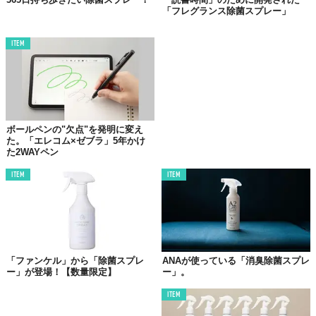
す。
「フレグランス除菌スプレー」
異なるのはその使い心地。柚子果皮水配合で
保湿成分
がプラスさ
ITEM
れ、なめらかな使用感が特徴です。かといってベタつき感は一切
なし。乾燥が気になる方はこっちの方がいいかも。
両アイテムとも、
SHIROのオンラインストア
で販売中。お出かけ
のお供にどうぞ。
Top image: ©
株式会社シロ
ボールペンの"欠点"を発明に変え
た。「エレコム×ゼブラ」5年かけ
た2WAYペン
TABI LABO
この世界は、もっと広いはずだ。
ITEM
ITEM
「ファンケル」から「除菌スプレ
ANAが使っている「消臭除菌スプレ
ー」が登場！【数量限定】
ー」。
ITEM