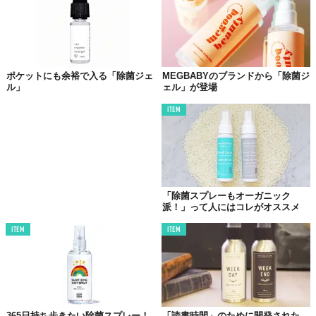
ポケットにも余裕で入る「除菌ジェ
MEGBABYのブランドから「除菌ジ
ル」
ェル」が登場
ITEM
「除菌スプレーもオーガニック
派！」って人にはコレがオススメ
ITEM
ITEM
©株式会社シロ
『ハンドリフレッシングジェル 80』（全2種）200mL 2800円＋税
『ハンドリフレッシングジェル 80』
はハンドリフレッシュナーの
ジェル版
。アルコール配合量も、チョイスできる香りも同様で
365日持ち歩きたい除菌スプレー！
「読書時間」のために開発された