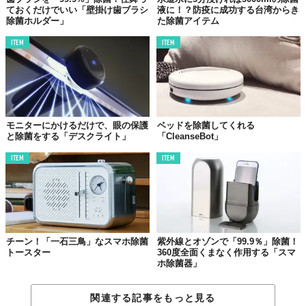
ておくだけでいい「壁掛け歯ブラシ
液に！？防疫に成功する台湾からき
除菌ホルダー」
た除菌アイテム
ITEM
ITEM
モニターにかけるだけで、眼の保護
ベッドを除菌してくれる
と除菌をする「デスクライト」
「CleanseBot」
ITEM
ITEM
チーン！「一石三鳥」なスマホ除菌
紫外線とオゾンで「99.9％」除菌！
トースター
360度全面くまなく作用する「スマ
ホ除菌器」
関連する記事をもっと見る