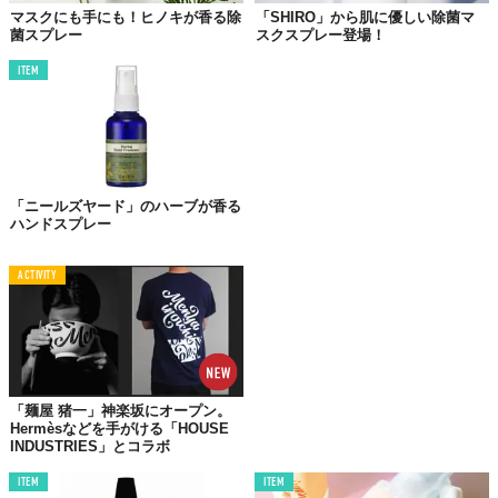
マスクにも手にも！ヒノキが香る除
「SHIRO」から肌に優しい除菌マ
菌スプレー
スクスプレー登場！
ITEM
©株式会社シロ
『ハンドリフレッシュナー 80』（全2種）80mL 1800円＋税
『ハンドリフレッシュナー 80』
は、アルコール配合量が80vol%
の手指の消毒用ハンドミスト。
「ニールズヤード」のハーブが香る
香りは、オレンジ、グローブ、ゼラニウムをブレンドしたオリジ
ハンドスプレー
ナル精油を使用した
「チャクラーサナ」
と清潔感たっぷりのせっ
けんをイメージした
「サボン」
の2種類から選べます。
ACTIVITY
この香りを嗅ぎたいがために、頻繁にシュッとしちゃいそう。さ
っぱりとした使い心地で、夏にもピッタリですね。
手指の消毒をしながら、
アロマに癒されたい
って方はぜひ。
「麺屋 猪一」神楽坂にオープン。
Hermèsなどを手がける「HOUSE
INDUSTRIES」とコラボ
ITEM
ITEM