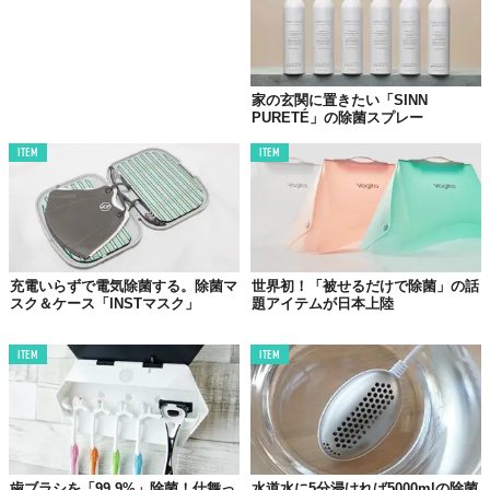
家の玄関に置きたい「SINN
PURETÉ」の除菌スプレー
ITEM
ITEM
充電いらずで電気除菌する。除菌マ
世界初！「被せるだけで除菌」の話
スク＆ケース「INSTマスク」
題アイテムが日本上陸
ITEM
ITEM
歯ブラシを「99.9%」除菌！仕舞っ
水道水に5分浸ければ5000mlの除菌