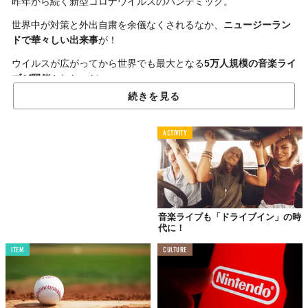
昨年から続く新型コロナウイルスのパンデミック。
世界中が対策と外出自粛を余儀なくされるなか、
ニュージーラン
ドで華々しい出来事
が！
ウイルスが広がってから世界でも最大となる
5万人規模の音楽ライ
ブが開催
されたのだ。
続きを見る
ACTIVITY
音楽ライブも「ドライブイン」の時
代に！
ITEM
CULTURE
Licensed material used with permission by
Al Jazeera English/YouTube
アーダーン首相率いるNZ政府は、
徹底的なロックダウン
と
医療体
制整備
が実を結び、
感染者0人の状態を100日以上維持
するという