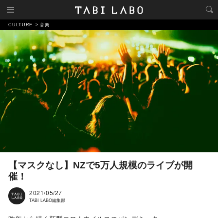
CULTURE
音楽
【マスクなし】NZで5万人規模のライブが開
催！
2021/05/27
TABI LABO編集部