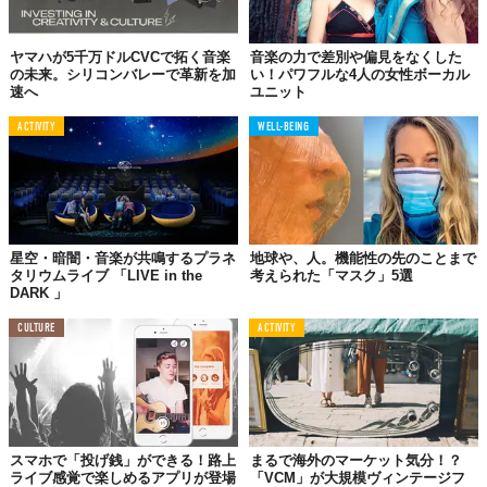
ヤマハが5千万ドルCVCで拓く音楽
音楽の力で差別や偏見をなくした
の未来。シリコンバレーで革新を加
い！パワフルな4人の女性ボーカル
速へ
ユニット
ACTIVITY
WELL-BEING
星空・暗闇・音楽が共鳴するプラネ
地球や、人。機能性の先のことまで
タリウムライブ 「LIVE in the
考えられた「マスク」5選
DARK 」
CULTURE
ACTIVITY
スマホで「投げ銭」ができる！路上
まるで海外のマーケット気分！？
ライブ感覚で楽しめるアプリが登場
「VCM」が大規模ヴィンテージフ