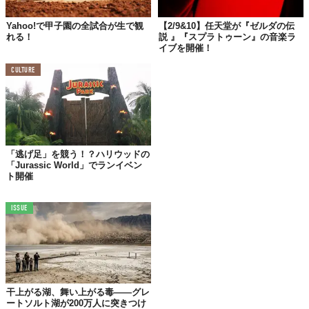
素晴らしい成果を上げた。
Yahoo!で甲子園の全試合が生で観
【2/9&10】任天堂が『ゼルダの伝
世界から称賛を浴びたこの対策によってコロナ前の生活を取り戻
れる！
説 』『スプラトゥーン』の音楽ラ
イブを開催！
しつつある今日、開催されたライブではなんと
マスク
も
ソーシャ
ルディスタンス
も必要なかった。
CULTURE
まだ苦しい状況の続くコロナ禍のなか、これをくぐり抜けた先に
ある
明るい未来
を見せてくれた好例といえるだろう。
“アフターコロナ”
は実在する！また
フェス
ができる！
希望を持って、あともう少し、一丸となって耐え抜こう。
「逃げ足」を競う！？ハリウッドの
「Jurassic World」でランイベン
Top image: ©
iStock.com/skynesher
ト開催
TABI LABO
ISSUE
この世界は、もっと広いはずだ。
干上がる湖、舞い上がる毒——グレ
ートソルト湖が200万人に突きつけ