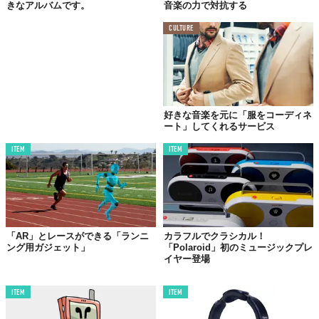
きなアルバムです。
音楽の力で対抗する
CULTURE
好きな音楽を元に「服をコーディネ
ート」してくれるサービス
ITEM
ITEM
「AR」とレースができる「ランニ
カラフルでクラシカル！
ング用ガジェット」
「Polaroid」初のミュージックプレ
イヤー登場
ITEM
ITEM