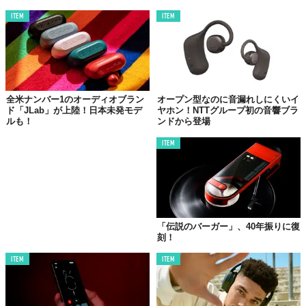
ITEM
ITEM
全米ナンバー1のオーディオブラン
オープン型なのに音漏れしにくいイ
ド「JLab」が上陸！日本未発モデ
ヤホン！NTTグループ初の音響ブラ
ルも！
ンドから登場
ITEM
「伝説のバーガー」、40年振りに復
刻！
ITEM
ITEM