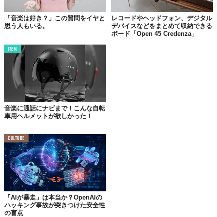
「音楽は好き？」この質問をイヤと
レコードやヘッドフォン、デジタル
思う人もいる。
デバイスなどをまとめて収納できる
ボード「Open 45 Credenza」
ITEM
©
Spotify / YouTube
Top image: ©
Spotify
音楽に通話にナビまで！こんな自転
TABI LABO
車用ヘルメットが欲しかった！
この世界は、もっと広いはずだ。
CULTURE
「AIが暴走」は本当か？OpenAIの
ハッキング事故が突きつけた安全性
の盲点