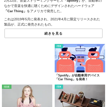
2月22日、音楽ストリーミングサービス
「Spotify」
が、自動車の
なかで音楽を快適に聴くためにデザインされたハードウェア
「Car Thing」
をアメリカで発売した。
これは2019年5月に発表され、2021年4月に限定リリースされた
製品が、正式に発売されたもの。
「Car Thing」は
ダッシュボード
や
通気口
に取り付けられるように
続きを見る
なっており、Spotifyアプリをインストールしたデバイスと
Bluetooth接続すれば使えるようになる。簡単にいえば、
車内で
ITEM
Spotifyを簡単に操作できるようにするリモコン
だ。
ちなみに、
音声コマンドによる操作
も可能で、
「Hey, Spotify」
と話しかけるこで音楽の再生や一時停止ができるのだとか。
現在はアメリカのみの販売で、ほかの国や地域での展開は未定。
「日本での発売が待ち遠しい」
──そう感じる人も少なくないはず
「Spotify」が自動車用デバイス
「Car Thing」を発表！
だ。
ISSUE
ITEM