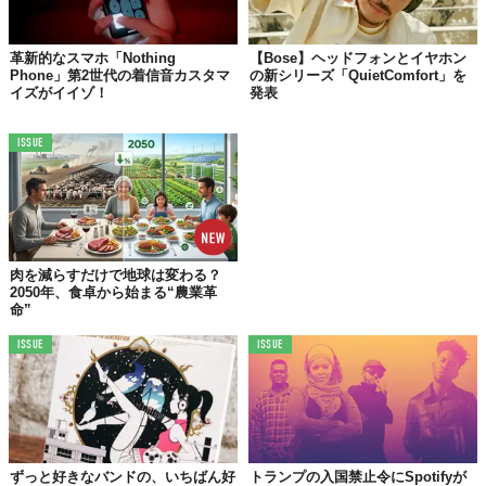
革新的なスマホ「Nothing
【Bose】ヘッドフォンとイヤホン
Phone」第2世代の着信音カスタマ
の新シリーズ「QuietComfort」を
イズがイイゾ！
発表
ISSUE
肉を減らすだけで地球は変わる？
2050年、食卓から始まる“農業革
命”
ISSUE
ISSUE
ずっと好きなバンドの、いちばん好
トランプの入国禁止令にSpotifyが