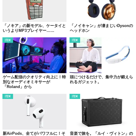
「ノキア」の新モデル、ケータイと
「ノイキャン」が凄まじいDysonの
いうよりMP3プレイヤー……
ヘッドホン
ITEM
ITEM
ゲーム配信のクオリティ向上に！特
頭につけるだけで、集中力が鍛えら
別なオーディオミキサーが
れるガジェット。
「Roland」から
ITEM
ITEM
新AirPods、全てがパワフルに！そ
音楽で旅を。「ルイ・ヴィトン」の