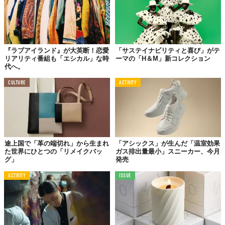
詳細は、オンラインストアでチェックしてみて。
『jugaad14』
『ラブアイランド』が大英断！恋愛
「サステイナビリティと喜び」がテ
【オンラインストア】
https://jugaad14.com/
リアリティ番組も「エシカル」な時
ーマの「H＆M」新コレクション
代へ。
CULTURE
ACTIVITY
Top image: ©
株式会社TTIME
TABI LABO
この世界は、もっと広いはずだ。
途上国で「革の端切れ」から生まれ
「アシックス」が生んだ「温室効果
た世界にひとつの「リメイクバッ
ガス排出量最小」スニーカー、今月
グ」
発売
ACTIVITY
ISSUE