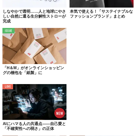
しなやかで透明……人と地球にやさ
本気で使える！「サステイナブルな
しい自然に還る生分解性ストローが
ファッションブランド」まとめ
完成
ISSUE
©株式会社TTIME
「jugaad」は、ヒンディー語で「革新的な問題解決の方法」とい
「H＆M」がオンラインショッピン
う意味。それにちなみ、同ブランドでは、限られた資源のなかで
グの梱包を「紙製」に
新たな価値
を生み出す合理的なものづくりを実現。
過剰な機能を持たせることなく、シンプルに──。
LOVE
金属素材は一切使用せず、エシカルな素材のみでつくられたサン
グラスは、「OCEAN CREAR（全5色）」、「OCEAN
MATTE（全6色）」、「SKY MATTE（全6色）」の
3タイプ
展
開。
AIにハマる人の共通点——自己愛と
カラーが豊富で、選ぶのも楽しい。
「不確実性への弱さ」の正体