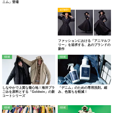
ニム」登場
ACTIVITY
ファッションにおける「アニマルフ
リー」を追求する、あのブランドの
新作
©株式会社TTIME
ISSUE
ISSUE
レンズ
は通常の家庭ごみと一緒に処分できる生分解性バイオポリ
マー製のプラスチック。
フレーム
は、植物由来のバイオマスプラ
スチック製。ディティールの細部までも金属やインクを使わず、
自然下で環境に負担をかけない分解がなされるという。
専用袋や紙箱もすべて再生原料にこだわる徹底ぶり。 どこを取っ
しなやかで上質な着心地！海洋プラ
「デニム」のための専用洗剤。縮
ても、
人と環境の未来
にやさしいサステイナブルなプロダクトと
ごみを原料とする「Goldwin」の新
み、色落ちを軽減！
コートシリーズ
なっている。
なお、売上金の一部は、海の環境を守り美しい海を次世代に残し
ISSUE
ISSUE
ていくための「海の羽根募金」に寄付されるそう。