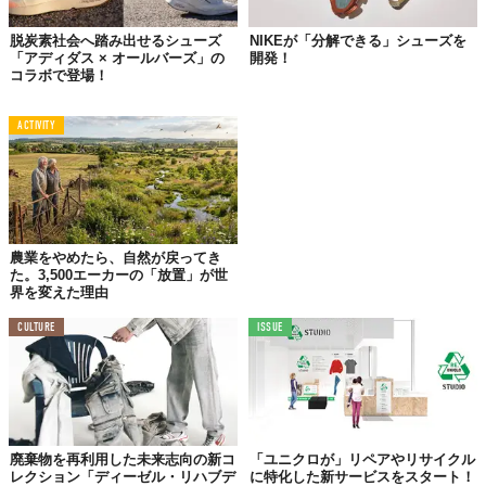
脱炭素社会へ踏み出せるシューズ
NIKEが「分解できる」シューズを
「アディダス × オールバーズ」の
開発！
コラボで登場！
©株式会社TTIME
ACTIVITY
農業をやめたら、自然が戻ってき
た。3,500エーカーの「放置」が世
界を変えた理由
CULTURE
ISSUE
廃棄物を再利用した未来志向の新コ
「ユニクロが」リペアやリサイクル
レクション「ディーゼル・リハブデ
に特化した新サービスをスタート！