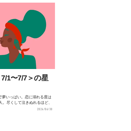
/1〜7/7＞の星
で夢いっぱい。恋に溺れる度は
の人。尽くして泣きぬれるほど、
2024/06/30