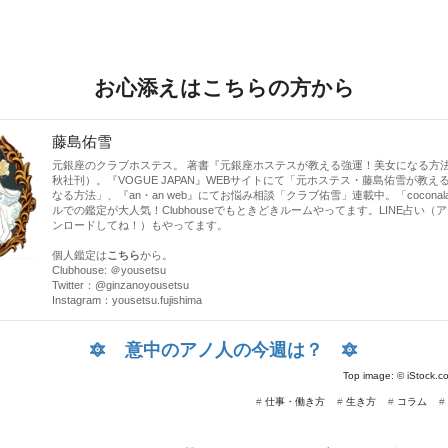
お心添えはこちらの方から
藤島佑雪
元銀座のクラブホステス。 著書『元銀座ホステスが教える強運！美女になる方
秋社刊）。『VOGUE JAPAN』WEBサイトにて「元ホステス・藤島佑雪が教え
なる方法」、『an・an web』にてお悩み相談「クラブ佑雪」連載中。「cocona
ルでの鑑定が大人気！Clubhouseでもときどきルームやってます。LINE占い（
ンロードしてね！）もやってます。
個人鑑定は
こちら
から。
Clubhouse: ＠yousetsu
Twitter：
@ginzanoyousetsu
Instagram：
yousetsu.fujishima
🔯
意中のアノ人の今週は？
🔯
Top image: ©
iStock.c
#
仕事・働き方
#
生き方
#
コラム
#