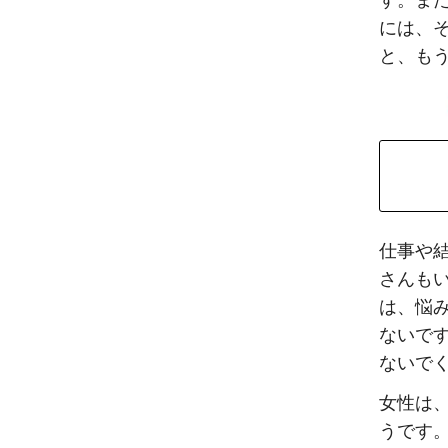
す。ま
には、
と、も
仕事や
さんも
は、悩
ないで
ないで
女性は
うです