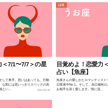
LOVE
7/1〜7/7＞の星
目覚めよ！恋愛力＜7
占い【魚座】
そして奥手。思いはあっても、行動
魚座さんの愛しかたロマンティスト
。な割には思いっきりスペックの高
12星座中No.1。そして、自己犠牲
とい...
お相手を深く愛します。情に流...
2024/06/30