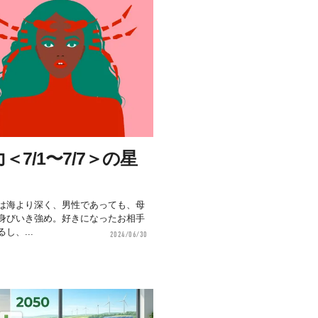
7/1〜7/7＞の星
は海より深く、男性であっても、母
身びいき強め。好きになったお相手
し、...
2024/06/30