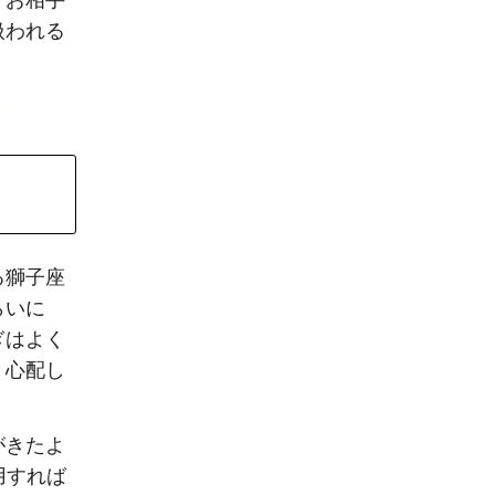
。お相手
扱われる
る獅子座
らいに
ぎはよく
、心配し
がきたよ
用すれば