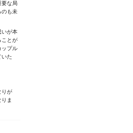
重要な局
るのも未
思いが本
ることが
カップル
ていた
なりが
なりま