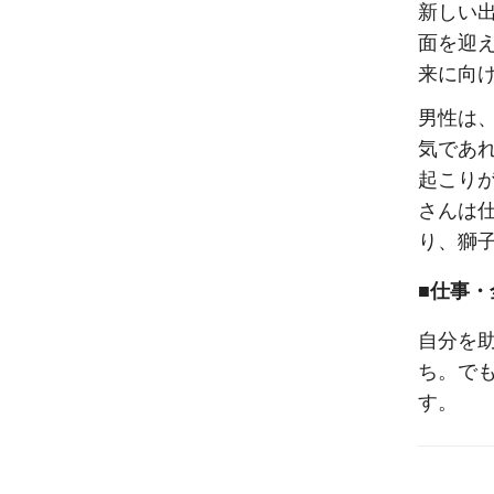
新しい
面を迎
来に向
男性は
気であ
起こり
さんは
り、獅
■仕事・
自分を
ち。で
す。