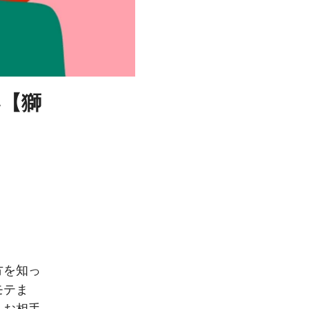
い【獅
方を知っ
モテま