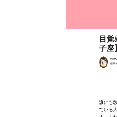
目覚
子座
202
藤島
誰にも
ている