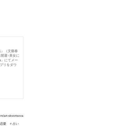
法』（文藝春
る開運↑美女に
la」にてメー
アプリをダウ
om/art-skvortsova
恋愛
#
占い