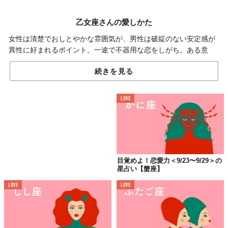
乙女座さんの愛しかた
女性は清楚でおしとやかな雰囲気が、男性は破綻のない安定感が
異性に好まれるポイント。一途で不器用な恋をしがち。ある意
味、12星座中No.1の恋愛ベタかも。というのも、自分の中の常
続きを見る
識、マイルールを「え、みんなそうだよね？」と思い込んでいる
から。「みんな違って、みんないい」という概念をもてば、もっ
と上手に愛し、愛されるはず。
LOVE
好奇心が幸運のカギ。
目覚めよ！恋愛力＜9/23〜9/29＞の
星占い【蟹座】
いつも以上に見た目や言葉遣い、仕草がきれいに見えるよう、気
LOVE
LOVE
を使うといいことがありそうです。で、今週は全体運を上げたけ
れば、趣味や勉強など、今取り組んでいることに没頭して、とこ
とん楽しむこと！ 楽しいことは楽しいところにやってきますから
ね。