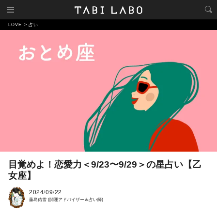
LOVE
占い
目覚めよ！恋愛力＜9/23〜9/29＞の星占い【乙
女座】
2024/09/22
藤島佑雪 (開運アドバイザー＆占い師)