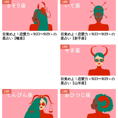
LOVE
LOVE
お心添えはこちらの方から
藤島佑雪
元銀座のクラブホステス。 著書『元銀座ホステスが教え
る強運！美女になる方法』（文藝春秋社刊）。『VOGUE
JAPAN』WEBサイトにて「元ホステス・藤島佑雪が教え
目覚めよ！恋愛力＜9/23〜9/29＞の
目覚めよ！恋愛力＜9/23〜9/29＞の
る開運↑美女になる方法」、『an・an web』にてお悩み相
星占い【蠍座】
星占い【射手座】
談「クラブ佑雪」連載中。「coconala」にてメールでの鑑
定が大人気！Clubhouseでもときどきルームやってます。
LOVE
LINE占い（アプリをダウンロードしてね！）もやってま
す。
個人鑑定は
こちら
から。
Clubhouse: ＠yousetsu
Twitter：
@ginzanoyousetsu
Instagram：
yousetsu.fujishima
目覚めよ！恋愛力＜9/23〜9/29＞の
星占い【山羊座】
🔯
意中のアノ人の今週は？
🔯
Top image: ©
iStock.com/art-skvortsova
LOVE
LOVE
TABI LABO
この世界は、もっと広いはずだ。