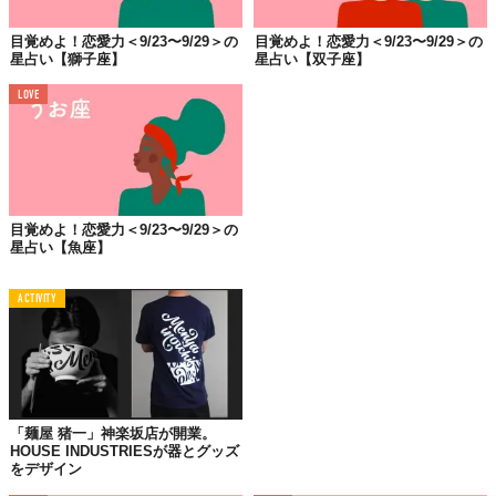
女性は、シングルさんは話が合う、共通の趣味がある友だちから
目覚めよ！恋愛力＜9/23〜9/29＞の
目覚めよ！恋愛力＜9/23〜9/29＞の
の紹介や、そういった友だちと恋に発展する可能性があります。
星占い【獅子座】
星占い【双子座】
重要なのは“人に興味をもつこと”。カップルさんは知ってるよう
LOVE
で、実は知らない彼のこと、もっと知りたくないですか？ であれ
ば、自分からこれまで話してなかったことを話してみましょう。
男性は、シングルさんはSNSやアプリでも出会いはありそうです
が、昔からの友だち、特に共通の趣味をもっている友人から興味
をもたれそう。片想いさんは趣味をダシにお相手との距離を近づ
目覚めよ！恋愛力＜9/23〜9/29＞の
けましょう。カップルさんはお互いの友人を交えて遊んだり、近
星占い【魚座】
場に旅行したりするとさらに絆が深まりそう。
ACTIVITY
■仕事・全体運
問題点を洗い出すために、情報を集め、精査し、分析を。そこか
ら仕切り直すとスムーズに物事が動くはず。
「麺屋 猪一」神楽坂店が開業。
HOUSE INDUSTRIESが器とグッズ
をデザイン