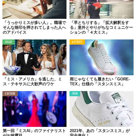
「うっかりミスが多い人」。職場で
「早とちりする」「拡大解釈をす
そんな烙印を押されてしまった人へ
る」意外とやりがちなコミュニケー
のアドバイス
ションの「４大ミス」
ISSUE
ACTIVITY
「ミス・アメリカ」を逃した、ミ
雨じゃなくても履きたい「GORE-
ス・テキサスに大歓声のワケ
TEX」仕様の「スタンスミス」
CULTURE
ITEM
第一回「ミスAI」のファイナリスト
2021年、あの「スタンスミス」が
がお披露目
完全進化！