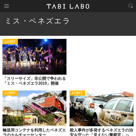
ミス・ベネズエラ
ACTIVITY
「スリーサイズ」非公開で争われる
「ミス・ベネズエラ2019」開催
ACTIVITY
ACTIVITY
輸送用コンテナを利用したベネズエ
殺人事件が多発するベネズエラの治
ラのカルチャーセンター
安を守った「見えない警察官」っ