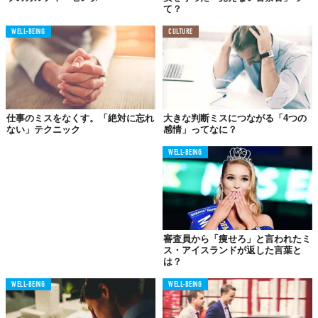
て？
WELL-BEING
CULTURE
仕事のミスをなくす。「絶対に忘れ
大きな判断ミスにつながる「4つの
ない」テクニック
感情」ってなに？
WELL-BEING
審査員から「痩せろ」と言われたミ
ス・アイスランドが返した言葉と
は？
WELL-BEING
WELL-BEING