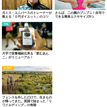
元ミス・ユニバースのトレーナーが
さらば、二の腕のプニプニ！自宅で
教える「０円ダイエット」のコツ
できる簡単エクササイズ8つ
ITEM
片手で栄養補給出来る「飲むあん
こ」がリニューアル！
ACTIVITY
Arnaさんは、大勢の観客と76カ国の代表が集まる大々的なコンテ
ストの審査の場で、「太っているからダイエットをしろ」という
意味の、心ない言葉をかけられたのでした。
フェンスを外しただけで、生きもの
が帰ってきた。英国で始まった「リ
ワイルディング」の奇跡