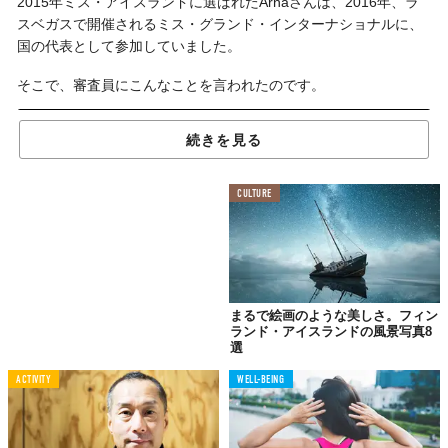
2015年ミス・アイスランドに選ばれたArnaさんは、2016年、ラ
スベガスで開催されるミス・グランド・インターナショナルに、
国の代表として参加していました。
そこで、審査員にこんなことを言われたのです。
続きを見る
「君、朝食は抜いて、サラダだけを食べたほうがいいんじ
ゃない？」
CULTURE
まるで絵画のような美しさ。フィン
ランド・アイスランドの風景写真8
選
ACTIVITY
WELL-BEING