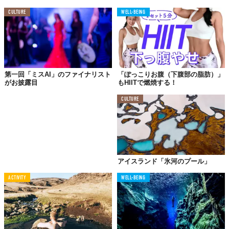
CULTURE
WELL-BEING
第一回「ミスAI」のファイナリスト
「ぽっこりお腹（下腹部の脂肪）」
がお披露目
もHIITで燃焼する！
CULTURE
アイスランド「氷河のプール」
ACTIVITY
WELL-BEING