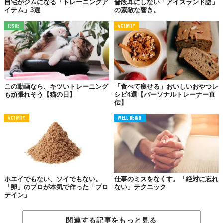
受賞させる資格なんてない
自宅がジムになる「トレーニングア
普段耳にしない「アイスランド語」
イテム」3選
の素敵な響き。
ISSUE
ACTIVITY
この動画なら、キツいトレーニング
「食べて痩せる」おいしいおやつレ
も頑張れそう【猫の日】
シピ4選【パーソナルトレーナー直
伝】
ACTIVITY
WELL-BEING
ホエイでもない、ソイでもない。
仕事のミスをなくす。「絶対に忘れ
「卵」のプロが本気で作った「プロ
ない」テクニック
テイン」
関連する記事をもっと見る