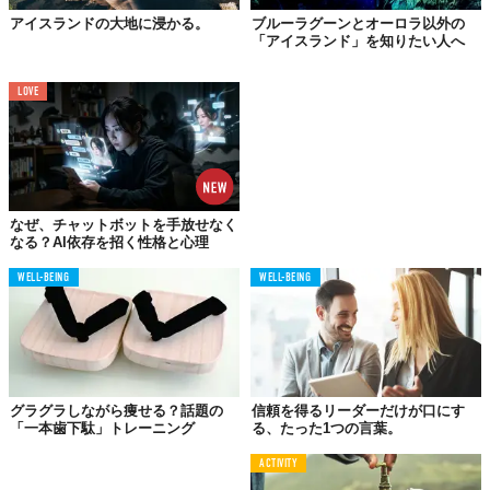
アイスランドの大地に浸かる。
ブルーラグーンとオーロラ以外の
「アイスランド」を知りたい人へ
LOVE
太っていたのではなく
競技のための筋肉だった
なぜ、チャットボットを手放せなく
なる？AI依存を招く性格と心理
WELL-BEING
WELL-BEING
グラグラしながら痩せる？話題の
信頼を得るリーダーだけが口にす
「一本歯下駄」トレーニング
る、たった1つの言葉。
ACTIVITY