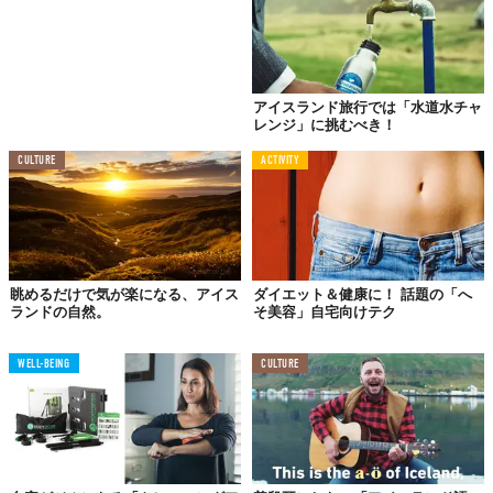
アイスランド旅行では「水道水チャ
レンジ」に挑むべき！
CULTURE
ACTIVITY
でも、Arnaさんは決して太っているわけではありません。彼女は
眺めるだけで気が楽になる、アイス
ダイエット＆健康に！ 話題の「へ
アイスランドのナショナル・チームに選ばれるほどの、優秀な棒
ランドの自然。
そ美容」自宅向けテク
高跳びの選手でした。
Nikeのモデルも務めているほどで、彼女の体についているのは余
WELL-BEING
CULTURE
分な脂肪などではなく、競技のための筋肉だったのです。
「痩せろ」と言うなら