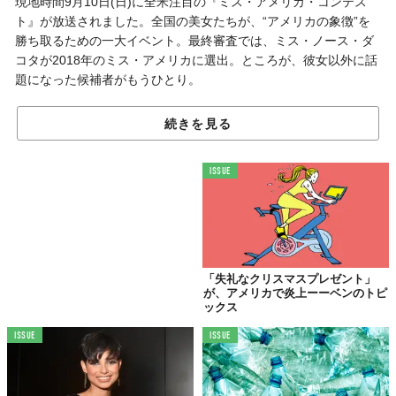
現地時間9月10日(日)に全米注目の『ミス・アメリカ・コンテス
ト』が放送されました。全国の美女たちが、“アメリカの象徴”を
勝ち取るための一大イベント。最終審査では、ミス・ノース・ダ
コタが2018年のミス・アメリカに選出。ところが、彼女以外に話
題になった候補者がもうひとり。
まるで、これが聞きたかったんだ、と言わんばかりの歓声と賞賛
続きを見る
が会場に起こりました。
ISSUE
15秒でまとめた
揺るぎない姿勢
「失礼なクリスマスプレゼント」
が、アメリカで炎上ーーベンのトピ
ックス
ISSUE
ISSUE