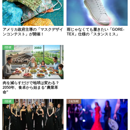
アメリカ政府主導の「マスクデザイ
雨じゃなくても履きたい「GORE-
ンコンテスト」が開催！
TEX」仕様の「スタンスミス」
ISSUE
アメリカでは、いろんな形や規模のミスコンが多く、『ミス・ア
メリカ』以外にも各州で、あるいは全国放送されるのもあり、大
人から子供まで注目するイベントです。審査では、水着やイブニ
肉を減らすだけで地球は変わる？
ングドレスで美しさを判断されることもあり、一部では、「美を
2050年、食卓から始まる“農業革
表面的で単純化しているのでは」と、批判の的となることも。
命”
不安と混乱が渦巻くアメリカの政治情勢の中で、シャーロッツビ
ISSUE
CULTURE
ル事件は未だに傷跡が残る悲劇です。そこで、ミス・テキサスの
Marganaさんは、あえて『ミス・アメリカ・コンテスト』といっ
た場を利用して、鶴の一声のように、多くの人がシャーロッツビ
ルの事件について思っていたことを、まっすぐに、意見を述べた