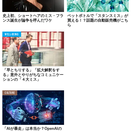
史上初、ショートヘアのミス・フラ
ペットボトルで「スタンスミス」が
ンス誕生が論争を呼んだワケ
買える！？話題の自動販売機がこち
ら
Photo by
Donald Kravitz/Getty Images for Dick Clark Productions
WELL-BEING
それは本選
インタビュー審査
の中でのこと、審査員のJeff Cagleさ
んからミス・テキサスへ、時事問題を出題しました。
「先月、バージニア州のシャーロッツビルで、白人至上主
「早とちりする」「拡大解釈をす
義者、ネオナチ、そしてKKKと、その反対抗議者たちの抗
る」意外とやりがちなコミュニケー
議が暴動へとエスカレートし、死亡者も出してしまいまし
ションの「４大ミス」
た。大統領はこの事件を受け“双方に責任がある”と声明を
出しました。この発言に同意しますか？はい、またはいい
CULTURE
え、そしてその理由を述べてください」
この質問に対して答えるのは、ミス・テキサスのMargana Wood
さん。
「AIが暴走」は本当か？OpenAIの