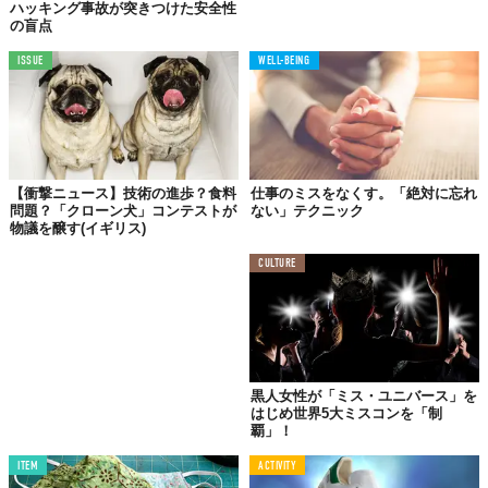
ハッキング事故が突きつけた安全性
の盲点
「この度の白人至上主義者たちの事件は、とても明確なテ
ロ事件でした。そして、トランプ大統領は、この事実、そ
ISSUE
WELL-BEING
して、早急に私たち全国民の安全面を守るような声明を出
すべきだったのではないのでしょうか。それが今、一番の
問題なのではないでしょうか」
Marganaさんの回答には、迷いがなく、わかりやすく、そして力
【衝撃ニュース】技術の進歩？食料
仕事のミスをなくす。「絶対に忘れ
強い。20秒以内という短時間で、彼女の返答が終わる前から、大
問題？「クローン犬」コンテストが
ない」テクニック
物議を醸す(イギリス)
歓声が鳴り止みませんでした。Twitter上でもMarganaさんのイン
タビュー回答にSNS上では「彼女に票を！」という賞賛の声が多
CULTURE
数ありました。
望まれた声なのかもしれない
黒人女性が「ミス・ユニバース」を
はじめ世界5大ミスコンを「制
覇」！
ITEM
ACTIVITY