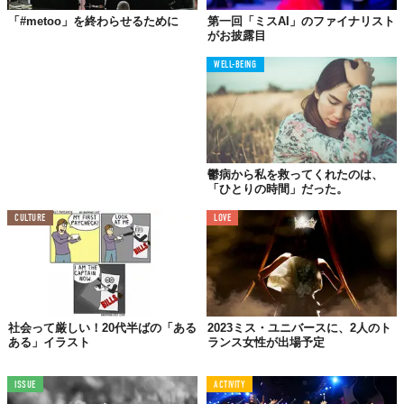
のでしょう。今まで“美”を競うミスコンの場で、彼女の聡明で揺
「#metoo」を終わらせるために
第一回「ミスAI」のファイナリスト
るぎない姿勢に多くの人が感銘を受けたのかもしれません。
がお披露目
残念ながら、Marganaさんは4位。『ミス・アメリカ』の称号と
WELL-BEING
ティアラは獲得できませんでしたが、多くの人の記憶に残るアメ
リカ国民の一人となったでしょう。
Top Photo by
Donald Kravitz/Getty Images for Dick Clark Productions
Reference:
TIME
,
Miss America Pageant
,
CNN
TABI LABO
鬱病から私を救ってくれたのは、
「ひとりの時間」だった。
この世界は、もっと広いはずだ。
CULTURE
LOVE
社会って厳しい！20代半ばの「ある
2023ミス・ユニバースに、2人のト
ある」イラスト
ランス女性が出場予定
ISSUE
ACTIVITY