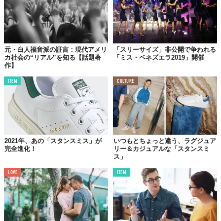
元・白人福音派の証言：現代アメリ
「スリーサイズ」非公開で争われる
カ社会の“リアル”を知る【話題著
「ミス・ベネズエラ2019」開催
作】
ITEM
CULTURE
2021年、あの「スタンスミス」が
いつもとちょっと違う、ラグジュア
完全進化！
リー＆カジュアルな「スタンスミ
ス」
LOVE
ITEM