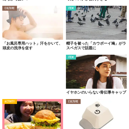
CULTURE
ITEM
「お風呂専用ハット」汗をかいて、
帽子を被った「カウボーイ鳩」がラ
頭皮の洗浄を促す
スベガスで話題に
ITEM
イヤホンのいらない骨伝導キャップ
ACTIVITY
CULTURE