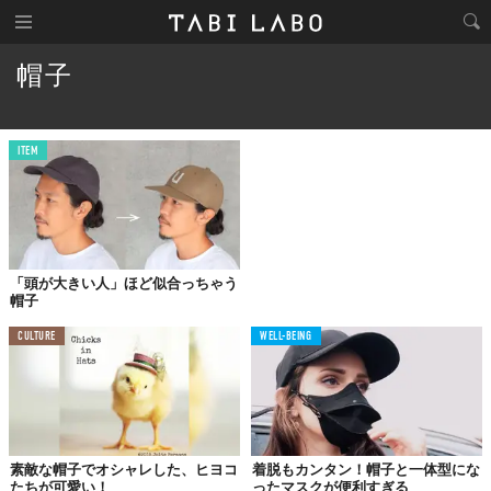
帽子
ITEM
「頭が大きい人」ほど似合っちゃう
帽子
CULTURE
WELL-BEING
素敵な帽子でオシャレした、ヒヨコ
着脱もカンタン！帽子と一体型にな
たちが可愛い！
ったマスクが便利すぎる