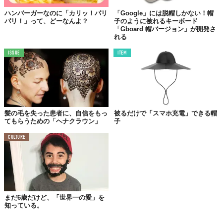
ハンバーガーなのに「カリッ！パリ
「Google」には脱帽しかない！帽
パリ！」って、どーなんよ？
子のように被れるキーボード
「Gboard 帽バージョン」が開発さ
れる
ISSUE
ITEM
髪の毛を失った患者に、自信をもっ
被るだけで「スマホ充電」できる帽
てもらうための「ヘナクラウン」
子
CULTURE
まだ6歳だけど、「世界一の愛」を
知っている。