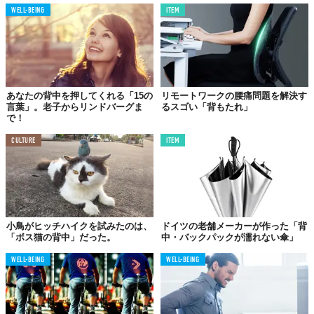
WELL-BEING
ITEM
あなたの背中を押してくれる「15の
リモートワークの腰痛問題を解決す
言葉」。老子からリンドバーグま
るスゴい「背もたれ」
で！
CULTURE
ITEM
小鳥がヒッチハイクを試みたのは、
ドイツの老舗メーカーが作った「背
「ボス猫の背中」だった。
中・バックパックが濡れない傘」
WELL-BEING
WELL-BEING