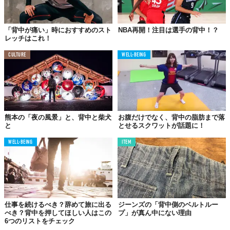
「背中が痛い」時におすすめのスト
NBA再開！注目は選手の背中！？
レッチはこれ！
CULTURE
WELL-BEING
熊本の「夜の風景」と、背中と柴犬
お腹だけでなく、背中の脂肪まで落
と
とせるスクワットが話題に！
WELL-BEING
ITEM
仕事を続けるべき？辞めて旅に出る
ジーンズの「背中側のベルトルー
べき？背中を押してほしい人はこの
プ」が真ん中にない理由
6つのリストをチェック