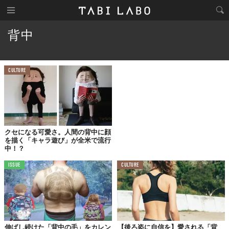
背中
CULTURE
クセになる可愛さ。人間の背中に顔
を描く「キャラ遊び」が全米で流行
中！？
ISSUE
CULTURE
伸ばし続けた「背中の毛」をカレン
【後ろ姿に自信を】愛される「背