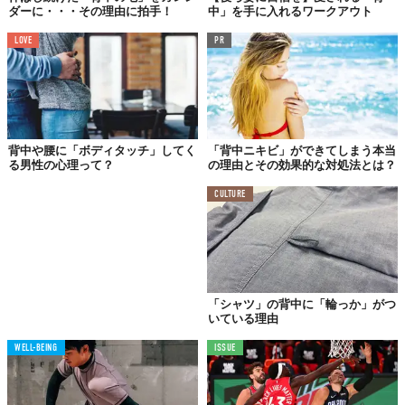
ダーに・・・その理由に拍手！
中」を手に入れるワークアウト
LOVE
PR
背中や腰に「ボディタッチ」してく
「背中ニキビ」ができてしまう本当
る男性の心理って？
の理由とその効果的な対処法とは？
CULTURE
「シャツ」の背中に「輪っか」がつ
いている理由
WELL-BEING
ISSUE