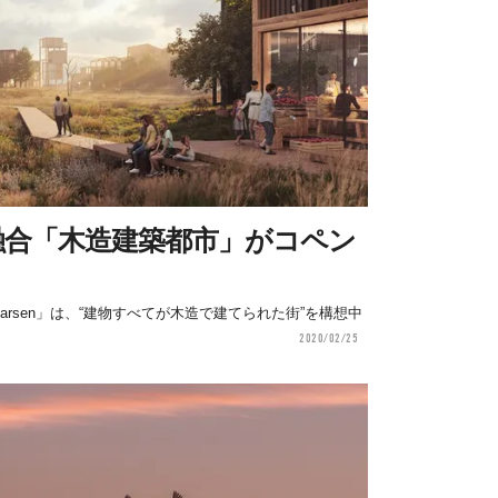
融合「木造建築都市」がコペン
 Larsen」は、“建物すべてが木造で建てられた街”を構想中
2020/02/25