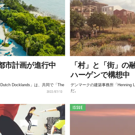
都市計画が進行中
「村」と「街」の
ハーゲンで構想中
ch Docklands」は、共同で「The
デンマークの建築事務所「Henning
だ。
2022/07/13
ISSUE