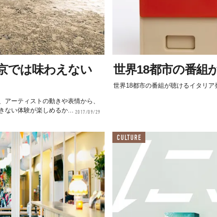
京では味わえない
世界18都市の番組が聴
世界18都市の番組が聴けるイタリア発の
、アーティストの動きや表情から、
ない体験が楽しめるか...
2017/09/29
CULTURE