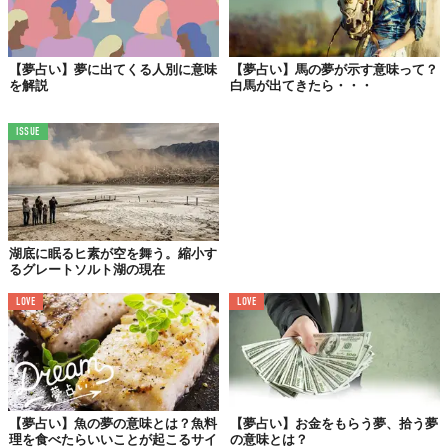
【夢占い】夢に出てくる人別に意味
【夢占い】馬の夢が示す意味って？
を解説
白馬が出てきたら・・・
ISSUE
・靴を履く
行動力が発揮されることを暗示します。社会生活の安定や人生を
着実に進んでいくことを示しているでしょう。性生活の充実を暗
湖底に眠るヒ素が空を舞う。縮小す
示する場合も。
るグレートソルト湖の現在
LOVE
LOVE
・靴を探す
生活基盤の必要性を暗示します。安定した収入や収入を得るため
の技術の習得が必要であると考えているのかも。方向性としては
間違っていないので、それを実行してください。
【夢占い】魚の夢の意味とは？魚料
【夢占い】お金をもらう夢、拾う夢
理を食べたらいいことが起こるサイ
の意味とは？