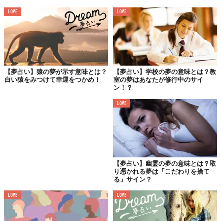
LOVE
LOVE
・長靴、レインシューズ
予想外のポジティブな出来事を暗示します。期待してみてはいか
かでしょうか。
【夢占い】猿の夢が示す意味とは？
【夢占い】学校の夢の意味とは？教
・靴紐（番外編）
白い猿をみつけて幸運をつかめ！
室の夢はあなたが修行中のサイ
ン！？
想いや縁を暗示します。靴紐を結ぶことは、恋愛の進展を示しま
す。
LOVE
2.「行為」に関するメッセージ
【夢占い】幽霊の夢の意味とは？取
り憑かれる夢は「こだわりを捨て
る」サイン？
LOVE
LOVE