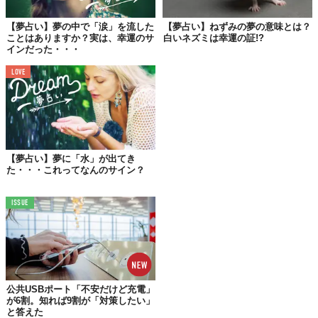
【夢占い】夢の中で「涙」を流した
【夢占い】ねずみの夢の意味とは？
・いつも履いている靴、黒い靴
ことはありますか？実は、幸運のサ
白いネズミは幸運の証!?
インだった・・・
仕事や勉強などが順調であることを暗示します。余計なことは考
LOVE
えず、やるべきことをやっていれば、成果が得られるでしょう。
自分次第という意味もあります。
・新品の靴
【夢占い】夢に「水」が出てき
仕事や恋愛が充実することを暗示します。自分が望んでいる仕事
た・・・これってなんのサイン？
や良い出逢いに恵まれるでしょう。靴は行動力の必要性を示すも
のなので、自分からアプローチする必要はありそうです。
ISSUE
・オシャレな靴
理想の恋人と巡り逢うことを暗示します。出逢いのチャンスが
近々訪れることを示していますので、それを逃さないようにして
公共USBポート「不安だけど充電」
ください。
が6割。知れば9割が「対策したい」
と答えた