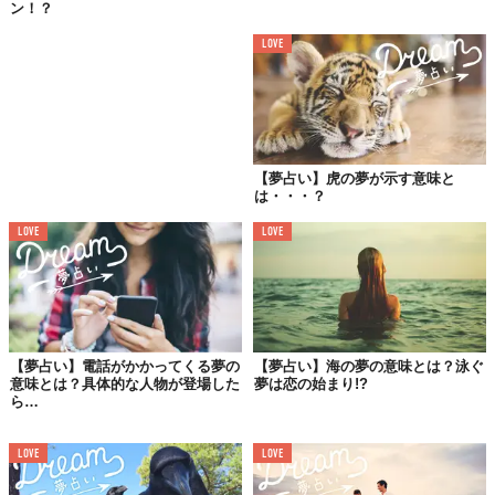
ン！？
・靴をなくす
LOVE
失敗や破綻を暗示します。仕事面であれば、収入減少になるでし
ょうし、恋愛面であれば破局や離婚といったものを示すことにな
ることも。
ただし、なくした靴が見つかったなら、
一時的なもの
で済むでしょう。
【夢占い】虎の夢が示す意味と
は・・・？
・他人が自分の靴を履く
LOVE
LOVE
その人を援助したり、世話したりすることを暗示します。迷惑を
かけられる恐れも。
男性の場合、恋愛面であれば、恋人や配偶者
が奪われてしまう危険性を示している可能性も。
【夢占い】電話がかかってくる夢の
【夢占い】海の夢の意味とは？泳ぐ
・靴を履き替える、古い靴を捨てる
意味とは？具体的な人物が登場した
夢は恋の始まり!?
ら…
転職や引っ越し、関係の解消を暗示します。自分の意志でそうす
ることを示していますので、覚悟もできているでしょう。
LOVE
LOVE