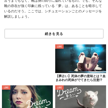
言うまでもなく、靴は身の回りに溢れているもの。でも、そんな
靴の存在が強く印象に残っている「夢」は、あることを暗示して
いるのだそう。ここでは、シチュエーションごとのメッセージを
解説しましょう。
1.「靴の種類」に関するメッセージ
続きを見る
LOVE
【夢占い】死体の夢の意味とは？血
まみれの死体がでてきたら注意!?
LOVE
LOVE