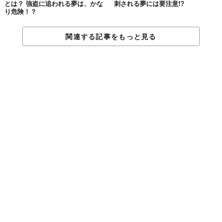
きだとメッセージを送っています。また、恋人が欲しい気持ちや
とは？ 強盗に追われる夢は、かな
刺される夢には要注意!?
り危険！？
結婚願望を暗示する場合も。
関連する記事をもっと見る
・靴を買う、靴をプレゼントされる
協力や信頼の関係を結ぶことを暗示します。これから何かを始め
る人にとっては、非常に良い夢と言えるでしょう。恋愛面であれ
ば、恋人ができたり、結婚したりする可能性も。
・欲しい靴が見つからない
社会生活において、自分の居場所が見つからない状態を暗示しま
す。自分自身を見失っている状態であれば、冷静になる必要があ
るでしょう。
行動力がない状態を指す場合もあるので、当てはまると感じたな
ら、何事も経験することから始めてください。経験して初めて判
ることもあります。
靴は主に「行動力」を示しますが、男性や女性を示すこともあ
り、性的な意味を含むケースもあります。靴を履くのは当たり前