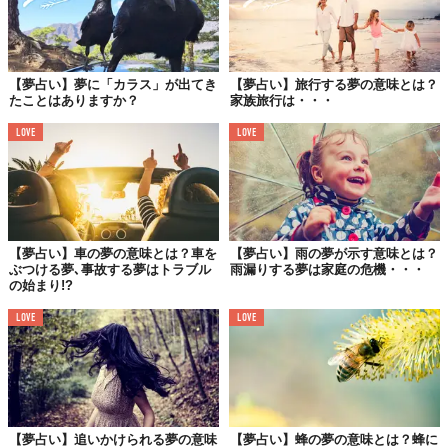
3.「靴屋における出来事」に関するメッセージ
【夢占い】夢に「カラス」が出てき
【夢占い】旅行する夢の意味とは？
たことはありますか？
家族旅行は・・・
LOVE
LOVE
【夢占い】車の夢の意味とは？車を
【夢占い】雨の夢が示す意味とは？
ぶつける夢､事故する夢はトラブル
雨漏りする夢は家庭の危機・・・
の始まり!?
LOVE
LOVE
・靴屋
生活力やパートナーの必要性を暗示します。収入がない状態や、
収入が少ないことを示しているでしょう。就職や転職を考えるべ
【夢占い】追いかけられる夢の意味
【夢占い】蜂の夢の意味とは？蜂に