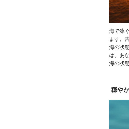
海で泳
ます。
海の状
は、あ
海の状
穏や