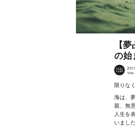
【夢
の始
201
TAB
限りな
海は、
親、無
人生を
いまし