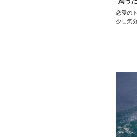
濁っ
恋愛の
少し気