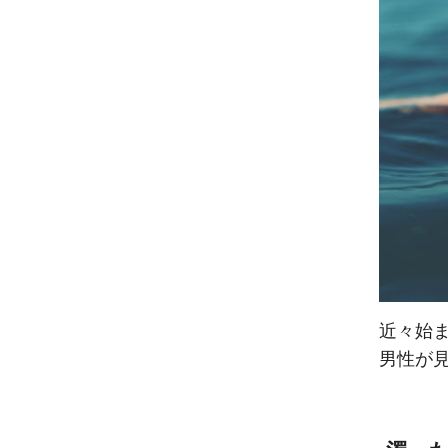
近々始
男性が