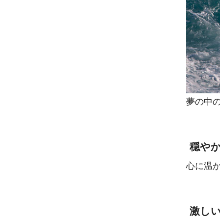
夢の中
穏や
心に温
激し