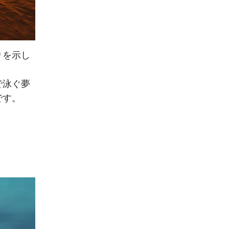
りを示し
で泳ぐ夢
です。