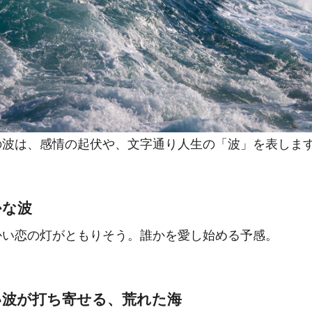
の波は、感情の起伏や、文字通り人生の「波」を表しま
かな波
かい恋の灯がともりそう。誰かを愛し始める予感。
い波が打ち寄せる、荒れた海