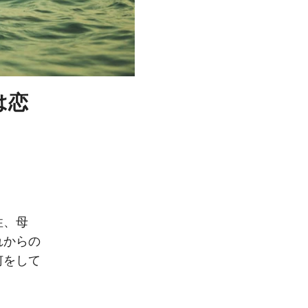
は恋
。
性、母
れからの
何をして