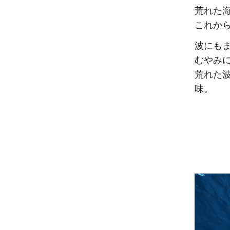
荒れた
これか
波にも
むやみ
荒れた
味。