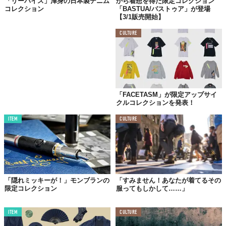
「リーバイス」渾身の日本製デニム
から着想を得た限定コレクション
コレクション
「BASTUA/バストゥア」が登場
【3/1販売開始】
CULTURE
「FACETASM」が限定アップサイ
クルコレクションを発表！
ITEM
CULTURE
「隠れミッキーが！」モンブランの
「すみません！あなたが着てるその
限定コレクション
服ってもしかして……」
©ホグロフス
上のウェアは、この秋冬デビューした日本限定の「2019
ITEM
CULTURE
FALL/WINTER LIMITED COLLECTION」の一部。パフォーマンス