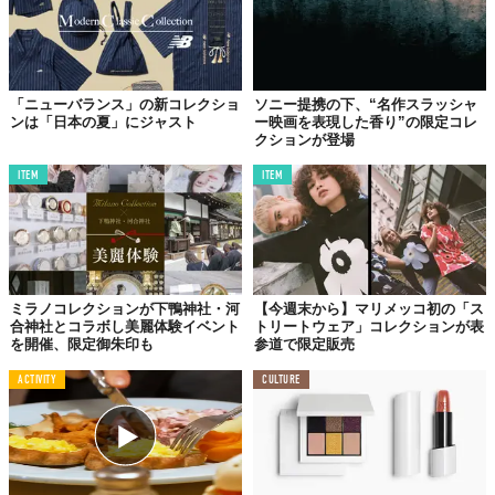
ウェアとしての素材使いやデザインにくわえて、より高いファッ
ション性を打ち出していることがわかる。
アウトドアラバーに愛されてきた同ブランドだが、デイリーなカ
ジュアルウェアとして日常に取り入れる人も増えそうだ。
「ニューバランス」の新コレクショ
ソニー提携の下、“名作スラッシャ
ンは「日本の夏」にジャスト
ー映画を表現した香り”の限定コレ
Top image: ©
ホグロフス
クションが登場
ITEM
ITEM
TABI LABO
この世界は、もっと広いはずだ。
ミラノコレクションが下鴨神社・河
【今週末から】マリメッコ初の「ス
合神社とコラボし美麗体験イベント
トリートウェア」コレクションが表
を開催、限定御朱印も
参道で限定販売
ACTIVITY
CULTURE