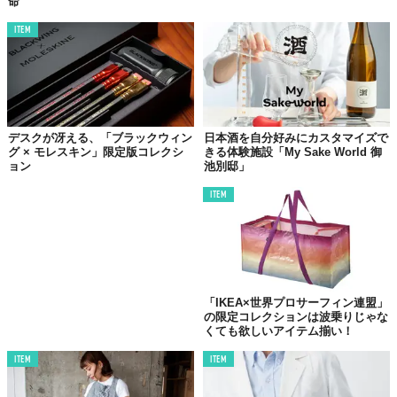
命”
ITEM
デスクが冴える、「ブラックウィン
日本酒を自分好みにカスタマイズで
グ × モレスキン」限定版コレクシ
きる体験施設「My Sake World 御
ョン
池別邸」
ITEM
©ホグロフス
「IKEA×世界プロサーフィン連盟」
の限定コレクションは波乗りじゃな
くても欲しいアイテム揃い！
ITEM
ITEM