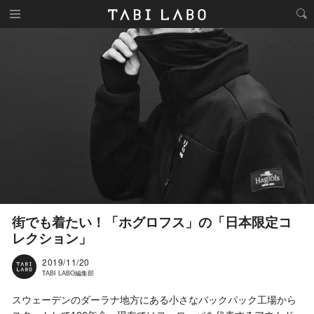
街でも着たい！「ホグロフス」の「日本限定コ
レクション」
2019/11/20
TABI LABO編集部
スウェーデンのダーラナ地方にある小さなバックパック工場から