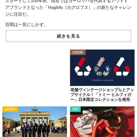
スタートして100年余。現在ではヨーロッパを代表するアウトド
アブランドとなった「Haglöfs（ホグロフス）」の新たなチャレン
ジに注目だ。
百聞は一見にしかず。
まずはNEWアイテムの写真を。
続きを見る
CULTURE
老舗ヴィンテージショップらとアッ
プサイクル！「トミー ヒルフィガ
ー」日本限定コレクションを発売
ACTIVITY
ITEM