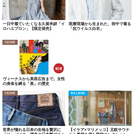
一日中着ていたくなる久留米絣「イ
医療現場から生まれた、街中で着る
ロハエプロン」【限定発売】
「抗ウイルス白衣」
CULTURE
©ホグロフス
ヴィーナスから美容広告まで。女性
の身体を縛る「美」の歴史
CULTURE
WELL-BEING
世界が憧れる日本の生地を贅沢に
【イケア×マリメッコ】北欧サウナ