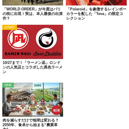
©ホグロフス
「WORLD ORDER」が今度はパリ
「Polaroid」を象徴するレインボー
の街に出現！実は、本人最後の出演
カラーを配した「Teva」の限定コ
作？
レクション
ACTIVITY
10/27まで！「ラーメン凪」ロンド
ンの人気店とコラボした異色ラーメ
ン
ISSUE
©ホグロフス
肉を減らすだけで地球は変わる？
2050年、食卓から始まる“農業革