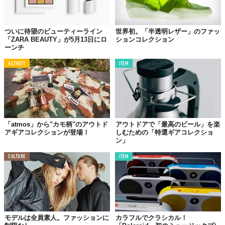
ついに待望のビューティーライン
世界初。「半透明レザー」のファッ
「ZARA BEAUTY」が5月13日にロ
ションコレクション
ーンチ
ACTIVITY
ITEM
「atmos」から"カモ柄"のアウトド
アウトドアで「最高のビール」を楽
アギアコレクションが登場！
しむための「特選ギアコレクショ
ン」
CULTURE
ITEM
モデルは全員素人。ファッションに
カラフルでクラシカル！