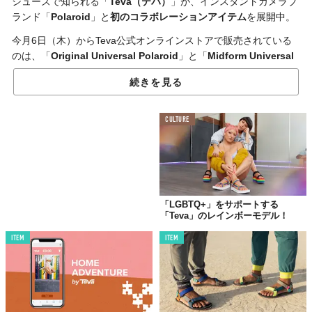
シューズで知られる「
Teva（テバ）
」が、インスタントカメラブ
ランド「
Polaroid
」と
初のコラボレーションアイテム
を展開中。
今月6日（木）からTeva公式オンラインストアで販売されている
のは、「
Original Universal Polaroid
」と「
Midform Universal
Polaroid
」の2モデル。
続きを見る
CULTURE
「LGBTQ+」をサポートする
「Teva」のレインボーモデル！
ITEM
ITEM