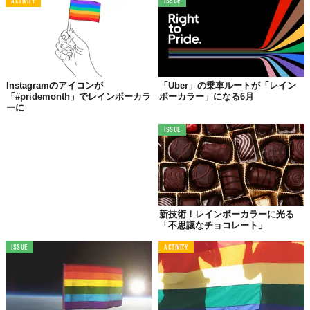
ACTIVITY
ISSUE
©Deckers Japan合同会社
Instagramのアイコンが
「Uber」の乗車ルートが「レイン
「#pridemonth」でレインボーカラ
ボーカラー」になる6月
ーに
『Teva
「Original Universal Polaroid」
』
【価格】8030円（税込）
ISSUE
【カラー】Grey
【サイズ展開】25～29cm
『Teva
「Midform Universal Polaroid」
』
 【価格】9680円（税込）
【カラー】Red
新技術！レインボーカラーに光る
【サイズ展開】22～25cm
「不思議なチョコレート」
【アイテム詳細】Teva公式WEBサイトより
ISSUE
ACTIVITY
https://jp.teva.com/polaroid/
Top image: ©
Deckers Japan合同会社