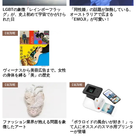
LGBTの象徴「レインボーフラッ
「同性婚」の話題が加熱している、
TABI LABO
グ」が、史上初めて宇宙でかがけら
オーストラリアで広まる
この世界は、もっと広いはずだ。
れた日
「EMOJI」が可愛い！
CULTURE
ヴィーナスから美容広告まで。女性
の身体を縛る「美」の歴史
CULTURE
CULTURE
ファッション業界が抱える問題を象
「ポラロイドの風合いが好き！」っ
徴したアート
て人にオススメのスマホ用プリンタ
ーが登場