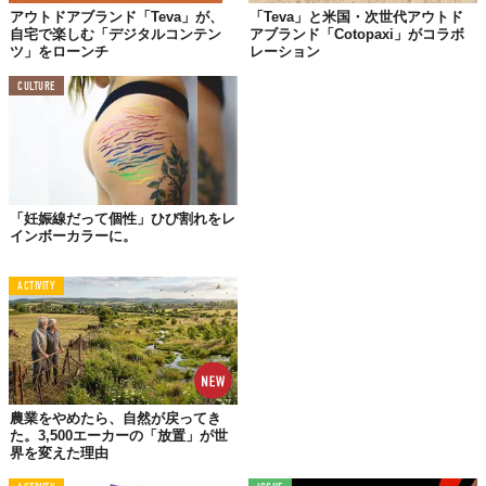
©Deckers Japan合同会社
アウトドアブランド「Teva」が、
「Teva」と米国・次世代アウトド
自宅で楽しむ「デジタルコンテン
アブランド「Cotopaxi」がコラボ
いずれも、ヒールストラップには「Polaroid」を象徴する
レイン
ツ」をローンチ
レーション
ボーカラー
を、足の甲部分のストラップには
3Dプリントされたブ
CULTURE
ランドロゴ
を配した特別仕様。新しい冒険の思い出を残す
「Polaroid」と新しい冒険を求める「Teva」が共有するノスタル
ジックなDNAをかけ合わせた限定コレクションだ。
ウォーターアクティビティにも適したスタイルに、「Teva」独特
の機能性で一日中快適な履き心地。今夏は、このコラボアイテム
「妊娠線だって個性」ひび割れをレ
で足元を彩るのはいかが？
インボーカラーに。
ACTIVITY
農業をやめたら、自然が戻ってき
た。3,500エーカーの「放置」が世
界を変えた理由