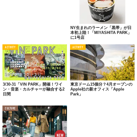
【座席数】24席
NY生まれのラーメン「黒帯」が日
本初上陸！「MIYASHITA PARK」
に1号店
ACTIVITY
ACTIVITY
Top image: ©
株式会社ベイクルーズ
3/30-31「VIN PARK」開催！ワイ
東京ドーム15個分？4月オープンの
TABI LABO
ン・音楽・カルチャーが融合する2
Apple社の新オフィス「Apple
日間
Park」
この世界は、もっと広いはずだ。
CULTURE