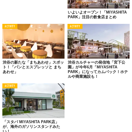
いよいよオープン！「MIYASHITA
PARK」注目の飲食店まとめ
ACTIVITY
ACTIVITY
渋谷の新たな「まちあわせ」スポッ
渋谷カルチャーの発信地「宮下公
ト！「パンとエスプレッソと まち
園」が今年6月「MIYASHITA
あわせ」
PARK」になってカムバック！ホテ
ルや商業施設も！
©株式会社ベイクルーズ
ACTIVITY
店内を飾るのは、東京を拠点に活動する気鋭の壁画・ペインティ
ングチーム
「RELISH」
による描き下ろし作品。「新宿サザンテ
ラス店」とはひと味違う、渋谷らしいのストリートカルチャーや
アートを体感できる。
なお、オープンからの7日間は税込2000円以上の買い物で、各日
「スタバ MIYASHITA PARK店」
30名限定
「オリジナルエコバッグ」
のプレゼントあり。また、次
が、海外のガソリンスタンドみた
回以降このエコバッグを持参すると
10%OFF
になるんだそう。
い！