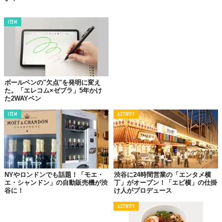
DON'T MISS IT!!!
ITEM
ボールペンの"欠点"を発明に変え
た。「エレコム×ゼブラ」5年かけ
た2WAYペン
ITEM
ACTIVITY
©株式会社ベイクルーズ
NYやロンドンでも話題！「モエ・
渋谷に24時間営業の「エンタメ横
エ・シャンドン」の自動販売機が渋
丁」がオープン！「エビ横」の仕掛
『eggslut 渋谷 MIYASHITA PARK』
谷に！
け人がプロデュース
【住所】渋谷区神宮前6-20-10 MIYASHITA PARK South 2F
ACTIVITY
【電話】03-6712-5251
【営業時間】11:00〜21:00