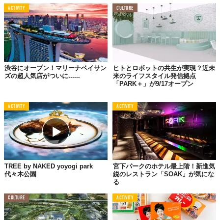
ACTIVITY
CULTURE
渋谷にオープン！マリーナベイサン
ヒトとロボットの共生が実現？近未
ズの超人気店がついに......
来のライフスタイル発信拠点
「PARK＋」が9/17オープン
ACTIVITY
ACTIVITY
TREE by NAKED yoyogi park
宮下パークのホテル最上階！新進気
代々木公園
鋭のレストラン「SOAK」が気にな
る
CULTURE
ACTIVITY