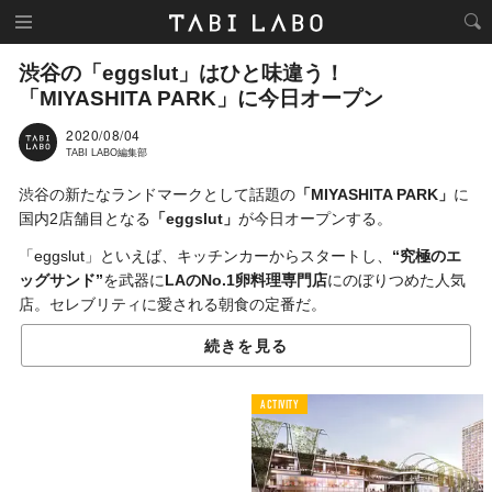
渋谷の「eggslut」はひと味違う！
「MIYASHITA PARK」に今日オープン
2020/08/04
TABI LABO編集部
渋谷の新たなランドマークとして話題の
「MIYASHITA PARK」
に
国内2店舗目となる
「eggslut」
が今日オープンする。
「eggslut」といえば、キッチンカーからスタートし、
“究極のエ
ッグサンド”
を武器に
LAのNo.1卵料理専門店
にのぼりつめた人気
店。セレブリティに愛される朝食の定番だ。
シグニチャーメニュー
「エッグスラット」
のほか、渋谷限定
「パ
続きを見る
ークサイドサンド」
はぜひ試したいところ。2種類の調理法で仕上
げた平飼い卵にチリスパイスでグリルしたシュリンプ、アボカド
ACTIVITY
など、さまざまな食材を贅沢にサンドした一品は
1298円（税
込）
。