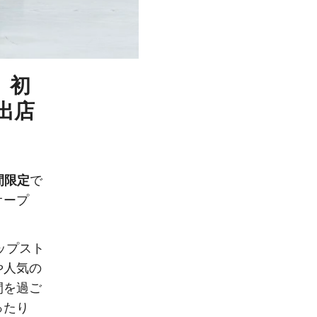
」初
出店
間限定
で
オープ
ップスト
や人気の
間を過ご
ったり