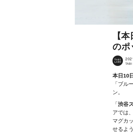
【本
のポ
202
TAB
本日10
「ブル
ン。
「
渋谷ス
アでは
マグカ
せるよ