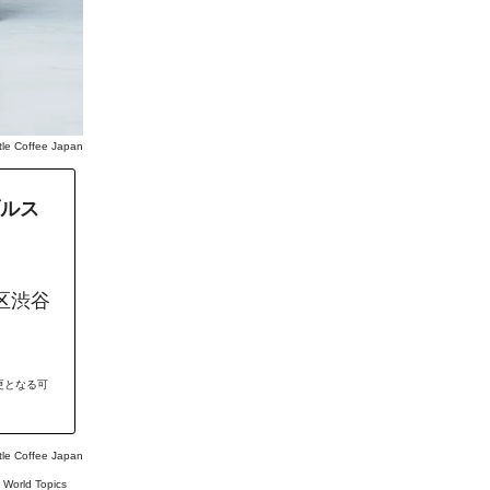
offee Japan
ブルス
区渋谷
更となる可
tle Coffee Japan
#
World Topics