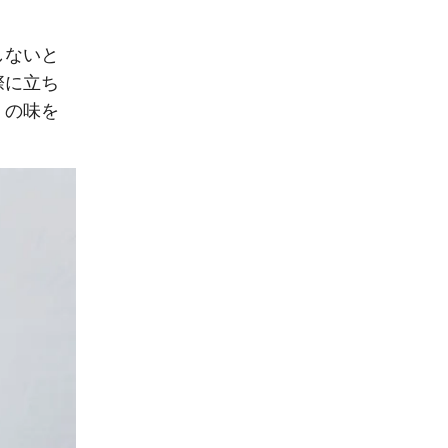
しないと
際に立ち
」の味を