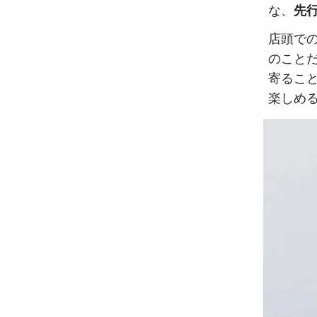
な、
先
店頭で
のこと
寄るこ
楽しめ