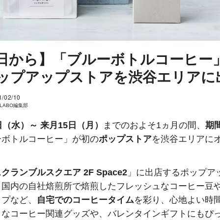
日から】「ブルーボトルコーヒー
ップアップストアを渋谷エリアに
1/02/10
I LABO編集部
日（水）～ 来月15日（月）
までのおよそ1ヵ月の間、
期
ーボトルコーヒー」が初の
ポップストア
を渋谷エリアに
クランブルスクエア 2F Space2
」に出店するポップア
、国内の自社焙煎所で焙煎したフレッシュなコーヒー豆
ップなど、
自宅でのコーヒータイム
を彩り、心地よい時
うなコーヒー関連グッズや、バレンタインギフトにもぴ