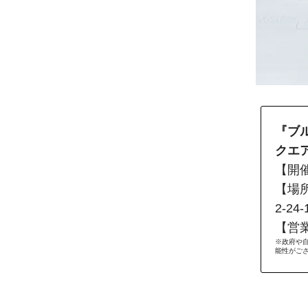
『ブ
クエ
【開催
【場所
2-24
【営業
※政府や
能性がご