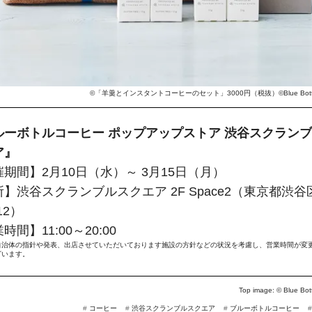
©「羊羹とインスタントコーヒーのセット」3000円（税抜）©Blue Bottle C
ルーボトルコーヒー ポップアップストア 渋谷スクラン
ア』
期間】2月10日（水）～ 3月15日（月）
】渋谷スクランブルスクエア 2F Space2（東京都渋谷
-12）
時間】11:00～20:00 
自治体の指針や発表、出店させていただいております施設の方針などの状況を考慮し、営業時間が変
ざいます。
Top image: ©
Blue Bot
#
コーヒー
#
渋谷スクランブルスクエア
#
ブルーボトルコーヒー