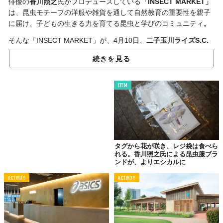
俳優の
香川照之
氏がプロデュースしている
「INSECT MARKET」
は、昆虫モチーフの洋服や雑貨を通して自然教育の重要性を親子
に届け、子どもの生きる力を育てる昆虫と学びのコミュニティ
。
そんな「INSECT MARKET」が、4月10日、
二子玉川ライズS.C.
店
に続き2店舗目となる常設店
「INSECT MARKET豊洲店」
を、
続きを見る
東京・豊洲の
ビバモール豊洲
にオープンする
。
豊洲店での取り扱いブランドは、昆虫モチーフの服育ブランド
ITEM
「Insect Collection」
、自然教育絵本
「INSECT LAND」
、草花
と昆虫のエシカルブランド
「Insect Garden」
の3つとなり、全商
品の揃うショールームのような店舗となる予定。
子どもたちが遊べるスペースを用意し、プレイトンネルやフォト
スポットを設置するほか、新たに
「大人専用コーナー」
を設け、
タグから花が咲き、レジ袋は食べら
れる。香川照之氏による昆虫服ブラ
年齢に関わらず楽しく過ごせるような店舗を目指すとのことだ。
ンドが、よりエシカルに
さらに二子玉川S.C.店で人気の、
虫かごの形をしたワークショッ
ACTIVITY
ACTIVITY
プスペース
を設け、オリジナルのぬり絵やドリルを自由に楽しむ
こともできるという。
先日NHK出版より発売されたばかりの『NHK「香川照之の昆虫す