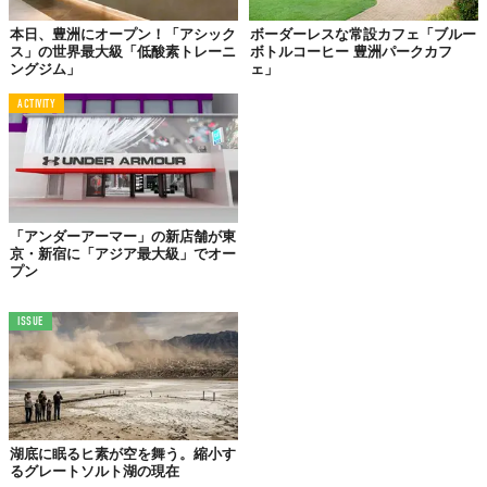
ごいぜ！」図鑑 vol.1』も含め、香川氏の昆虫愛溢れるプロジェク
トに今後も注目だ。
本日、豊洲にオープン！「アシック
ボーダーレスな常設カフェ「ブルー
ス」の世界最大級「低酸素トレーニ
ボトルコーヒー 豊洲パークカフ
ングジム」
ェ」
ACTIVITY
「アンダーアーマー」の新店舗が東
京・新宿に「アジア最大級」でオー
プン
ISSUE
©アランチヲネ株式会社
湖底に眠るヒ素が空を舞う。縮小す
るグレートソルト湖の現在