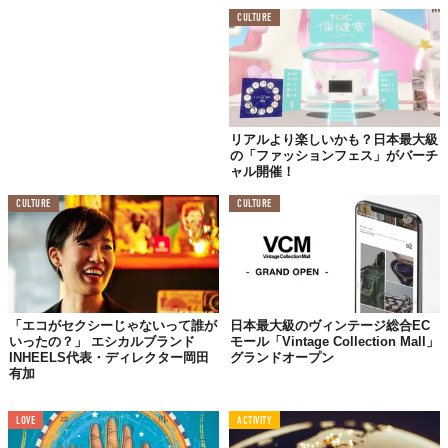
CULTURE
TABI LABO
この世界は、もっと広いはずだ。
リアルより楽しいかも？日本最大級
の「ファッションフェス」がバーチ
ャル開催！
CULTURE
CULTURE
「エコがセクシーじゃないって誰が
日本最大級のヴィンテージ総合EC
いったの？」 エシカルブランド
モール「Vintage Collection Mall」
INHEELS代表・ディレクター岡田
グランドオープン
有加
LOVE
ACTIVITY