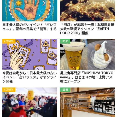
日本最大級の占いイベント「占いフ
「消灯」が地球を一周！3/28世界最
ェス」。新年の目黒で「開運」する
大級の環境アクション「EARTH
HOUR 2020」開催
ACTIVITY
ISSUE
今夏は自宅から！日本最大級の占い
昆虫食専門店「MUSHI-YA TOKYO
イベント「占いフェス」がオンライ
ueno」、はじまりの地・上野アメ
ン開催
横にオープン
ACTIVITY
ISSUE