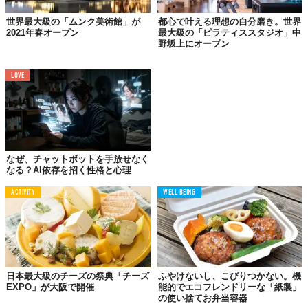
世界最大級の「ムンク美術館」が
都心で叶える理想の自分磨き。世界
2021年春オープン
最大級の「ピラティススタジオ」中
野坂上にオープン
©アランチヲネ株式会社
LOVE
『
INSECT MARKET豊洲店
』
東京都江東区豊洲3丁目4−8 ビバモール豊洲2Ｆ
【公式サイト】
■昆虫と学びのポータルサイト INSECT MARKET
なぜ、チャットボットを手放せなく
https://insect.market/
なる？AI依存を招く性格と心理
■昆虫モチーフ服育ブランド Insect Collection
ACTIVITY
WELL-BEING
https://insect-collection.jp/
■自然教育絵本 INSECT LAND
https://insect-land.com/
■草花と昆虫のエシカルブランド　Insect Garden
https://insect.garden/
日本最大級のチーズの祭典「チーズ
ふやけないし、こびりつかない。機
EXPO」が大阪で開催
能的でエコフレンドリーな「紙製」
Top image: ©
アランチヲネ株式会社
の使い捨てお弁当容器