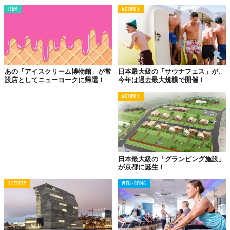
ITEM
ACTIVITY
あの「アイスクリーム博物館」が常
日本最大級の「サウナフェス」が、
設店としてニューヨークに帰還！
今年は過去最大規模で開催！
ACTIVITY
©アランチヲネ株式会社
日本最大級の「グランピング施設」
が京都に誕生！
ACTIVITY
WELL-BEING