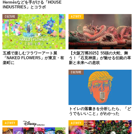
Hermèsなどを手がける「HOUSE
井市桜台1丁目4番1）
INDUSTRIES」とコラボ
【日時】11月20日（土）・21日（日） 10:00～17:00
CULTURE
ACTIVITY
【体験料】無料
※一般のお客様に向けた公開は、現時点で本イベントのみ
の予定
Top image: ©
株式会社プレースホルダ
五感で楽しむフラワーアート展
【大阪万博2025】55頭の大蛇、舞
「NAKED FLOWERS」が東京・有
う！「石見神楽」が魅せる伝統の革
TABI LABO
楽町に
新と未来への息吹
この世界は、もっと広いはずだ。
CULTURE
トイレの落書きを分析したら、「ど
うでもいいこと」がわかった
ACTIVITY
ACTIVITY