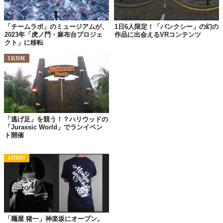
「チームラボ」のミュージアムが、
1日6人限定！「バンクシー」の幻の
2023年「虎ノ門・麻布台プロジェ
作品に出会えるVRコンテンツ
クト」に移転
CULTURE
©株式会社プレースホルダ
また、スプレーを縦に振れば
色の切り替え
ができて、自由に車体
を彩ることが可能な、
本物さながらのスプレーアート体験
を楽し
める。
同企画の開発は試験段階のため、モビリティを活かした新たなサ
「逃げ足」を競う！？ハリウッドの
「Jurassic World」でランイベン
ービスの見本市である「Prime marché」でのみの
限定公開
。
ト開催
新車をけちょんけちょんに落書きできる
背徳感
。どう？ゾクゾク
しない？
ACTIVITY
『LEXUS L.C.HUB×リトルプラネット「LEXUS SPRAY 
PAINTING」』
【開催】
「Prime marché」オーサムガーデン
内にて実施
「麺屋 猪一」神楽坂にオープン。
【会場】オーサムガーデン ウエルカムプラザ横（千葉県白