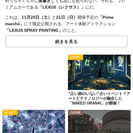
めっちゃくちゃに
落書き
しても誰にも怒られない。それも、プレ
ミアムカーである
「LEXUS（レクサス）」
にだ。
これは、
11月20日（土）
と
21日（日）
開催予定の
「Prime
marché」
にて限定公開される、アート体験アトラクション
「LEXUS SPRAY PAINTING」
のこと。
落書きといっても、
VR技術
を活用したデジタルコンテンツで、車
続きを見る
体はもちろん、手も服も汚さない。
でも、あなどるなかれ。リアルな感覚は満載で、
スプレー型ガジ
ACTIVITY
ェット
のスプレーを本物の
「LEXUS UX250h “F SPORT”」
のボ
ディに吹きかけると、音とともにインクの映像が現れる仕組み。
スプレーには、
位置情報
や
角度情報
を発する機器（トラッカー）
が埋め込まれ、壁に設置されたセンサーが読み取って映像データ
をプロジェクターが再現。
“占い師のいない”占いイベント？ア
ートとテクノロジーが融合した
「NAKED URANAI」が開催！
ACTIVITY
CULTURE