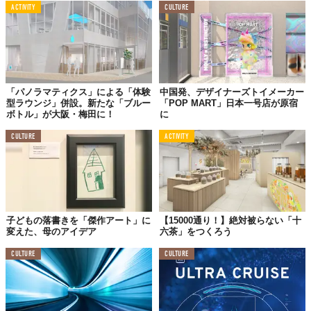
ACTIVITY
CULTURE
「パノラマティクス」による「体験
中国発、デザイナーズトイメーカー
型ラウンジ」併設。新たな「ブルー
「POP MART」日本一号店が原宿
ボトル」が大阪・梅田に！
に
CULTURE
ACTIVITY
子どもの落書きを「傑作アート」に
【15000通り！】絶対被らない「十
変えた、母のアイデア
六茶」をつくろう
CULTURE
CULTURE