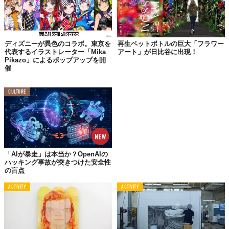
ディズニーが異色のコラボ。東京を
再生ペットボトルの巨大「フラワー
代表するイラストレーター「Mika
アート」が日比谷に出現！
Pikazo」によるポップアップを開
催
CULTURE
「AIが暴走」は本当か？OpenAIの
ハッキング事故が突きつけた安全性
の盲点
ACTIVITY
ACTIVITY