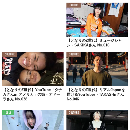
CULTURE
mina pelhonenデザイナーの皆川明さん、
ポールスミス、
村上隆
座右の銘は？
【となりのZ世代】ミュージシャ
ン・SAKIKAさん No.016
「あまり人生を重く見ず、
CULTURE
CULTURE
捨て身になって何事も一心になすべし」
by福沢諭吉
Z世代って言われること、どう思う？
【となりのZ世代】YouTube「タナ
【となりのZ世代】リアルJapanを
Z世代のイメージは
カさんin アメリカ」の姉・アドー
届けるYouTuber・TAKASHiiさん
なんだか意識が高くかっこよくて、
ラさん No.038
No.046
自分からは少し遠い存在のような気がしているけど、
側から見たらZ世代のど真ん中にいる自分。
ISSUE
CULTURE
社会からの見た目と自意識が釣り合っていない
不思議な感覚になる。