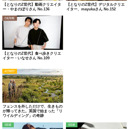
人生のルールを3つ教えて！
【となりのZ世代】動画クリエイタ
【となりのZ世代】デジタルクリエ
ー・やまのぼりさん No.136
イター、mayukaさん No.152
1.
何事においても
CULTURE
思考することを放棄しない
2.
自己責任
3.
気になることがあったら
すぐに調べるか質問する
【となりのZ世代】食べ歩きクリエ
イター・いなせさん No.109
ACTIVITY
フェンスを外しただけで、生きもの
が帰ってきた。英国で始まった「リ
ワイルディング」の奇跡
ISSUE
ISSUE