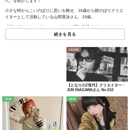
代
」を紹介します！
小さな時からこいのぼりに思いを馳せ、16歳から
鯉のぼりクリエ
イターとして活動している山岡寛泳さん、19歳。
「鯉のぼりクリエイター」ってあまり聞き馴染みがないけど、ど
んなものを作ってるのかインスタ見てみたら、グッズとかもかわ
続きを見る
いい〜！♡
Z世代って？……1990年代中盤以降に生まれた世代。ジェネレーションZとかGenZって呼ば
CULTURE
れることも。
「現代的なデザインを融合させた鯉のぼりの企
【となりのZ世代】クリエイター・
画・デザイン・製造・販売をするブランド“
泳
JUN INAGAWAさん No.010
泳
”をやっています。」
ISSUE
ISSUE
大切にしてる