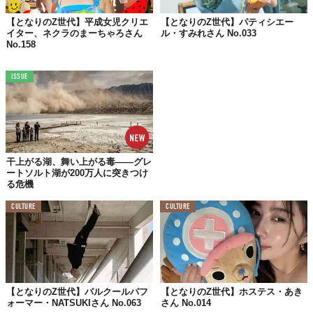
Aesopの「Hwyl」という香水
【となりのZ世代】平成女児クリエ
【となりのZ世代】パティシエー
イター、ネクラのまーちゃろさん
ル・すみれさん No.033
No.158
休みの日は何してる？
ISSUE
美術館に出かけたりしている
落ち込んだときどうしてる？
自分を無理にポジティブにしようとせず、
干上がる湖、舞い上がる毒——グレ
散歩したり美味しいものを食べたり
ートソルト湖が200万人に突きつけ
る危機
サウナに行ったりする
CULTURE
CULTURE
子どものときの夢は？
なかった
【となりのZ世代】パルクールパフ
【となりのZ世代】ホステス・あき
ォーマー・NATSUKIさん No.063
さん No.014
影響を受けた人は？