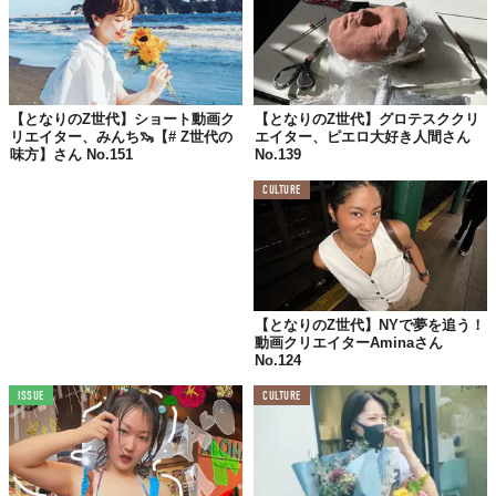
【となりのZ世代】ショート動画ク
【となりのZ世代】グロテスククリ
©山岡寛泳
リエイター、みんち🦦【# Z世代の
エイター、ピエロ大好き人間さん
味方】さん No.151
No.139
CULTURE
最近ハマってることは？
インスタで将来住みたい家の写真を
たくさん保存すること
【となりのZ世代】NYで夢を追う！
動画クリエイターAminaさん
No.124
好きな映画は？
ISSUE
CULTURE
Netflixの「ハーフ・オブ・イット」
最近買ったお気に入りは？