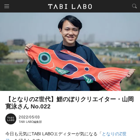
【となりのZ世代】鯉のぼりクリエイター・山岡
寛泳さん No.022
2022/05/03
TABI LABO編集部
今日も元気にTABI LABOエディターが気になる「
となりのZ世