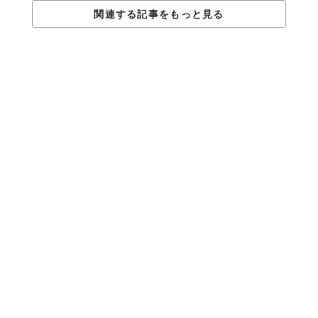
関連する記事をもっと見る
「
となりのZ世代
」は
🌈 毎週火曜・金曜の21時に更新中 🌈
Top image: ©
山岡寛泳
TABI LABO
この世界は、もっと広いはずだ。