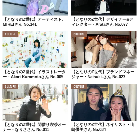
社会のルールを1つ変えられるなら何する？
【となりのZ世代】アーティスト、
【となりのZ世代】デザイナー&デ
MIREIさん No.141
ィレクター・Arataさん No.077
みんなと違うことをしてはいけない、
人と同じことをしなければいけない
CULTURE
CULTURE
という暗黙のルールを変えたい。
2025年、どうなっていたい？
素敵な旅をしながら、
【となりのZ世代】イラストレータ
【となりのZ世代】ブランドマネー
ー・Akari Kuramotoさん No.005
ジャー・Natsuki.さん No.023
何かを生み出し
人々に喜びを与えていきたい
CULTURE
CULTURE
【となりのZ世代】間借り喫茶オー
【となりのZ世代】ネイリスト・山
山岡寛泳
（he/him）
ナー・なりささん No.011
崎優美さん No.034
2002
年11月7日生まれ。鯉のぼりクリエイター。
Instagram：
@kanei_yamaoka
 , 
@eiei_koinobori