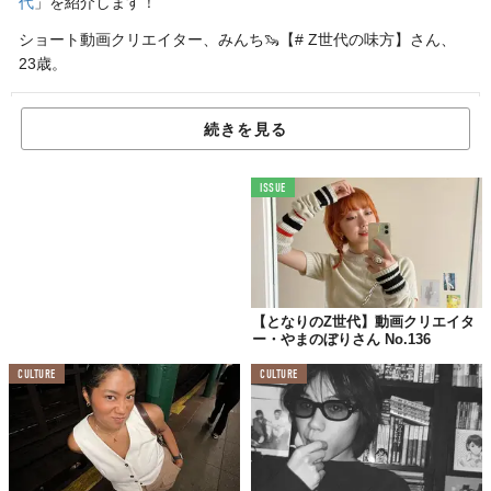
代
」を紹介します！
ショート動画クリエイター、みんち🦦【# Z世代の味方】さん、
23歳。
みんち🦦【# Z世代の味方】
続きを見る
2001年生まれ。ENFP。ショート動画クリエイターと、大
学生、最近は自身のアカウントを活かして商品開発や物販
事業も。Z世代の方々に刺さる"周りとちょっと差がつく商
ISSUE
品"をショート動画で紹介している。自分だけの”特別"が欲
しい、”特別”な自分になりたい、そんな想いを秘めた方々
にとって自身アカウントが道標になれるよう活動中。
大切にしてる
【となりのZ世代】動画クリエイタ
人生のルールを3つ教えて！
ー・やまのぼりさん No.136
CULTURE
CULTURE
1.とにかく挑戦！未来への投資！
2.大好きな人たちに想いが伝わるよう、
深く関わり合うこと！