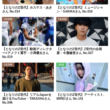
【となりのZ世代】ホステス・あき
【となりのZ世代】ミュージシャ
さん No.014
ン・SAKIKAさん No.016
10月上旬ごろ、
私のアカウント
でオリジナル商
CULTURE
CULTURE
品を紹介&発売します！！ 垢抜けたい・オシャ
レしたい特に女の子方、《誰とも被らない》最
強のアイテムなのでぜひご覧ください🫶🏻
【となりのZ世代】動画ディレクタ
【となりのZ世代】Z世代の企画
ー×アメフト選手・小澤優太さん
屋・今瀧健登さん No.027
No.019
CULTURE
ISSUE
あの人紹介して欲しい！や、我こそは！
という方はぜひ
📣「
推薦フォーム
」で応募してね！📣
【となりのZ世代】リアルJapanを
【となりのZ世代】アーティスト、
「
となりのZ世代
」は
届けるYouTuber・TAKASHiiさん
MIREIさん No.141
🌈 金曜の21時に更新中 🌈
No.046