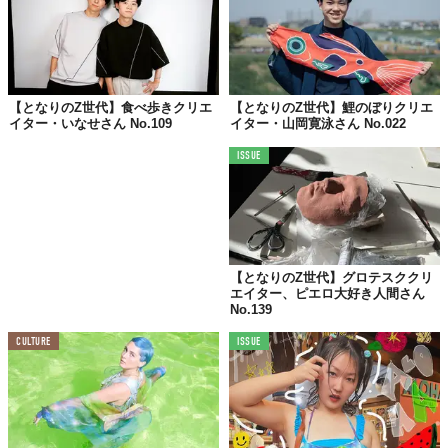
自分にしかない特別な何かを
たくさん模索してきました！
今も変わりません！！
【となりのZ世代】食べ歩きクリエ
【となりのZ世代】鯉のぼりクリエ
イター・いなせさん No.109
イター・山岡寛泳さん No.022
最近お気に入り/注目している飲食店は？
ISSUE
世界一好きなのは屋台のじゃがバター🥔
渋谷の宮下パークにある「or」というお店の
『ポルチーニ茸のクリームパスタ』
美味しすぎてよく行きます
【となりのZ世代】グロテスククリ
エイター、ピエロ大好き人間さん
セルフケアしてること教えて！
No.139
週1〜2日、一人で引きこもって
CULTURE
ISSUE
ダラダラする日を作ってます！
あなたの推しを教えて！（その理由は？）