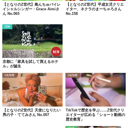
『進撃の巨人』のヒロイン、ミカサが
【となりのZ世代】島んちゅバイレ
【となりのZ世代】平成女児クリエ
イシャルシンガー・Grace Aimiさ
イター、ネクラのまーちゃろさん
小学生の頃からずっと大好きです💗
ん No.065
No.158
一途で、可愛くて、強い！
本当に大好き！！！！ずっと好き！！！
ITEM
座右の銘は？
私が好きな私でいること
京都に「家具を試して買えるホテ
ル」が誕生
プレイリストを開いて1曲目になにを聴く？
CULTURE
CULTURE
コレサワさんの『♡人生♡』
この曲を聴くと自己肯定感が上がります！
カラオケでも絶対歌う！！
【となりのZ世代】天使になりたい
TikTokで歴史を学ぶ……Z世代クリ
同年代あるあるを教えて！
男の子・ててみさん No.007
エイターが広める「ショート動画の
歴史教育」
プリキュアは初代しか勝たん