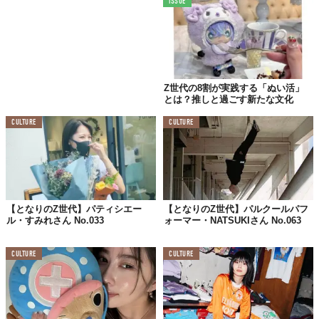
ISSUE
今だからネタにできる、人生最大の失敗を教えて！
高校の選択授業で教室が分からず、
授業中に片っ端から教室のドアを
Z世代の8割が実践する「ぬい活」
開けて確かめたこと（大迷惑）
とは？推しと過ごす新たな文化
すごい気まずかった
CULTURE
CULTURE
あなたにとって、破られたくないルールは？
親しき仲にも礼儀あり
【となりのZ世代】パティシエー
【となりのZ世代】パルクールパフ
ル・すみれさん No.033
ォーマー・NATSUKIさん No.063
5年後、どうなっていたい？
Z世代をメインターゲットにした
CULTURE
CULTURE
商品紹介クリエイターのてっぺんを獲る！！！
孤児院の子どもや辛い思いをしている視聴者さん
そして保護犬猫の力になりたい