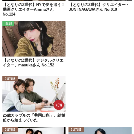
【となりのZ世代】NYで夢を追う！
【となりのZ世代】クリエイター・
3.あらゆる選択において
動画クリエイターAminaさん
JUN INAGAWAさん No.010
自分を誇れるかを大切にすること！
No.124
ISSUE
【となりのZ世代】デジタルクリエ
イター、mayukaさん No.152
CULTURE
©みんち🦦
25歳カップルの「共同口座」、結婚
前から始まっていた
小さい頃から変わらない「アナタらしさ」とは？
CULTURE
CULTURE
幼い頃から人と関わるのが大好きで、