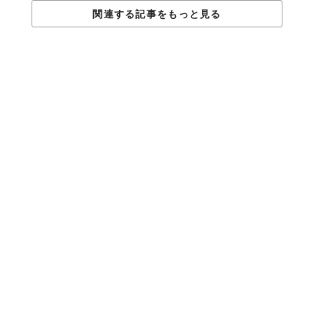
関連する記事をもっと見る
Top image: ©
みんち🦦
TABI LABO
この世界は、もっと広いはずだ。