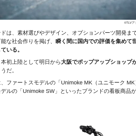
©TLV
ンドは、素材選びやデザイン、オプションパーツ開発ま
可能な社会作りを掲げ、
瞬く間に国内での評価を集めて
している。
日本初上陸として明日から
大阪でポップアップショップ
ようだ。
、ファートスモデルの「Unimoke MK（ユニモーク M
デルの「Unimoke SW」といったブランドの看板商品