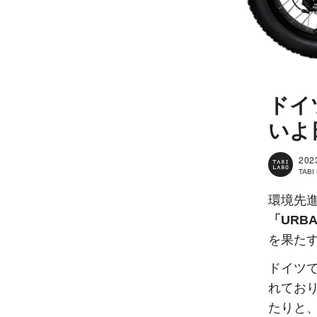
ドイ
いよ
202
TAB
環境先
「URB
を果た
ドイツ
れてお
たりと