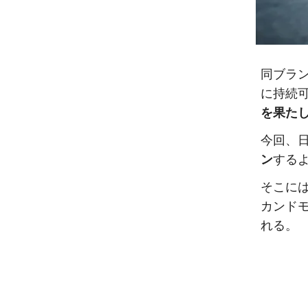
同ブラ
に持続
を果た
今回、
ン
する
そこには
カンドモ
れる。