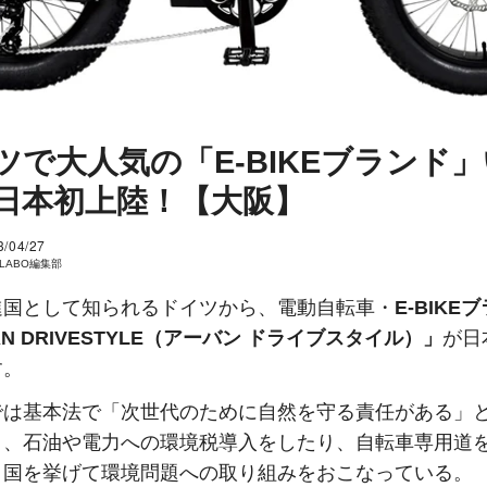
ツで大人気の「E-BIKEブランド
日本初上陸！【大阪】
3/04/27
I LABO編集部
進国として知られるドイツから、電動自転車・
E-BIKE
AN DRIVESTYLE（アーバン ドライブスタイル）」
が日
す。
では基本法で「次世代のために自然を守る責任がある」
り、石油や電力への環境税導入をしたり、自転車専用道
、国を挙げて環境問題への取り組みをおこなっている。