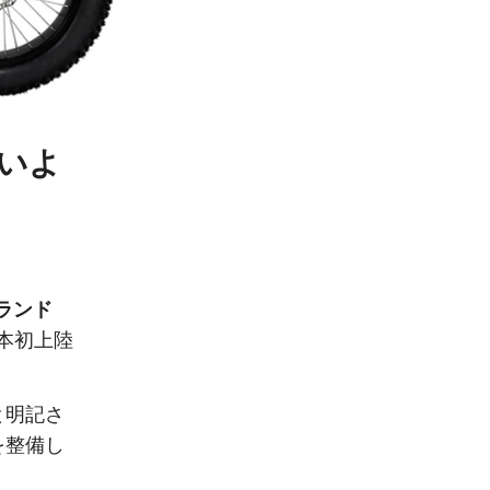
」いよ
ブランド
本初上陸
と明記さ
を整備し