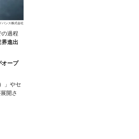
アドバンス株式会社
での過程
世界進出
がオープ
K）」やセ
が展開さ