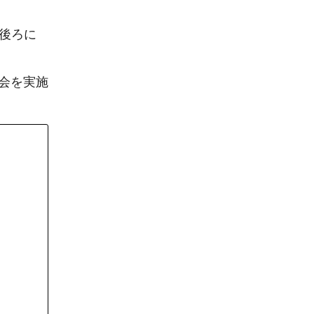
後ろに
。
会を実施