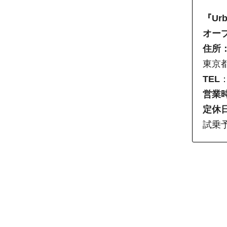
『Urb
オー
住所
東京都
TEL
：
営業
定休
試乗