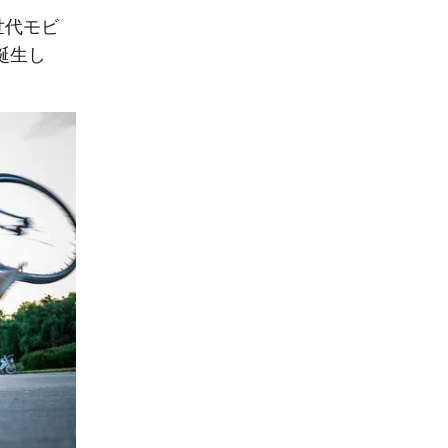
世代モビ
誕生し