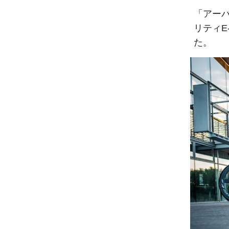
「アー
リティE
た。