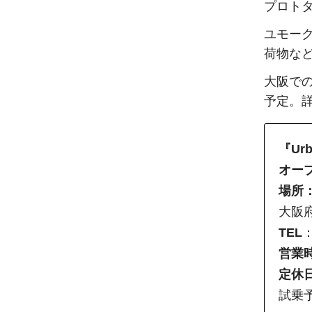
プロト
ユモー
荷物な
大阪で
予定。
『Urb
オー
場所
大阪府
TEL
：
営業
定休
試乗