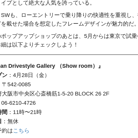
タイプとして絶大な人気を誇っている。
クSWも、ローエントリーで乗り降りの快適性を重視し、
どを載せた場合を想定したフレームデザインが魅力的だ
のポップアップショップのあとは、5月からは東京で試乗
詳細は以下よりチェックしよう！
an Drivestyle Gallery （Show room）』
プン
：4月28日（金）
：
〒542-0085
大阪市中央区心斎橋筋1-5-20 BLOCK 26 2F
06-6210-4726
時間
：11時〜21時
日
：無休
予約は
こちら