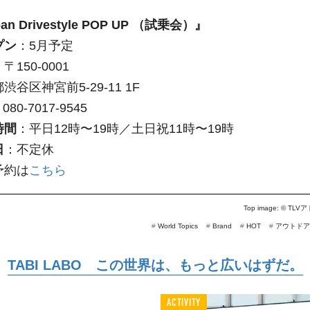
an Drivestyle POP UP （試乗会）』
プン
：5月予定
：
〒150-0001
渋谷区神宮前5-29-11 1F 
080-7017-9545
時間
：平日12時〜19時／土日祝11時〜19時
日
：不定休
予約は
こちら
Top image: ©
TLV
#
World Topics
#
Brand
#
HOT
#
アウトドア
TABI LABO この世界は、もっと広いはずだ。
ACTIVITY