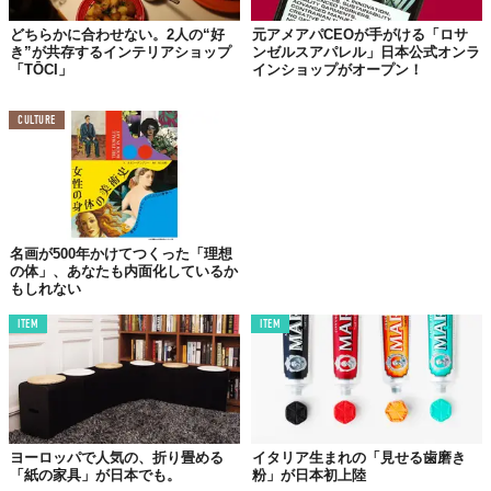
どちらかに合わせない。2人の“好
元アメアパCEOが手がける「ロサ
き”が共存するインテリアショップ
ンゼルスアパレル」日本公式オンラ
「TŌCI」
インショップがオープン！
CULTURE
©EICHHOLTZ
『EICHHOLTZショールーム（The＋CASA神戸北野坂）』
【住所】兵庫県神戸市中央区北野町2-7-13
名画が500年かけてつくった「理想
の体」、あなたも内面化しているか
【TEL】078-230-0225
もしれない
【営業時間】10:00～18:00
※オープニングセール実施期間：2019年11月29日（金）～
ITEM
ITEM
2019年12月29日（日）
＜オンラインショップ＞
https://www.glarx.jp/
※2019年12月31日まで1万円（税抜）以上購入で送料無料
キャンペーンを実施
ヨーロッパで人気の、折り畳める
イタリア生まれの「見せる歯磨き
「紙の家具」が日本でも。
粉」が日本初上陸