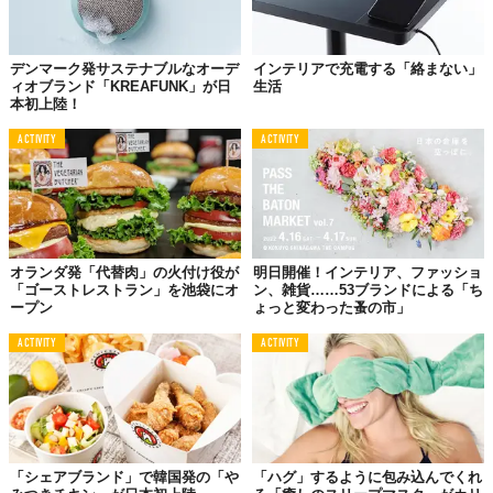
デンマーク発サステナブルなオーデ
インテリアで充電する「絡まない」
ィオブランド「KREAFUNK」が日
生活
本初上陸！
ACTIVITY
ACTIVITY
オランダ発「代替肉」の火付け役が
明日開催！インテリア、ファッショ
「ゴーストレストラン」を池袋にオ
ン、雑貨……53ブランドによる「ち
ープン
ょっと変わった蚤の市」
ACTIVITY
ACTIVITY
「シェアブランド」で韓国発の「や
「ハグ」するように包み込んでくれ