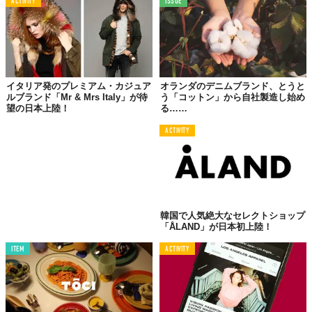
ACTIVITY
ISSUE
イタリア発のプレミアム・カジュア
オランダのデニムブランド、とうと
ルブランド「Mr & Mrs Italy」が待
う「コットン」から自社製造し始め
望の日本上陸！
る……
ACTIVITY
©EICHHOLTZ
韓国で人気絶大なセレクトショップ
「ÅLAND」が日本初上陸！
ITEM
ACTIVITY