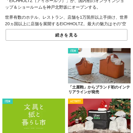
「EICHHOLTZ（アイホールツ）」が、国内初のオンラインショ
ップ＆ショールームを神戸北野坂にオープンする。
世界有数のホテル、レストラン、店舗を1万箇所以上手掛け、世界
20ヵ国以上に店舗を展開するEICHHOLTZ。最大の魅力はその“空
間提案”にあり、モダン、ラグジュアリー、シックなどの言葉だけ
続きを見る
ではなく、カラー、景観、暮らし、素材、あらゆるものをテーマ
に空間を作り上げ、常にユーザーを驚かせてきた。
ITEM
今回グランドオープンするショールームに足を踏み入れれば、誰
もが「お気に入りの空間」を見つけることができるはずだ。
ショールームではオープニングセールを開催。また、オンライン
ショップでも、1万円（税抜）以上の商品購入による送料無料キャ
ンペーンも実施。
「土屋鞄」からブランド初のインテ
リアラインが発売
世界最大の家具見本市「ミラノサローネ」でも、世界のバイヤー
たちを魅了してきた新鋭のインテリアブランドは、実際に見て触
ITEM
ACTIVITY
れて感じることで、その実力を知りたいものだ。