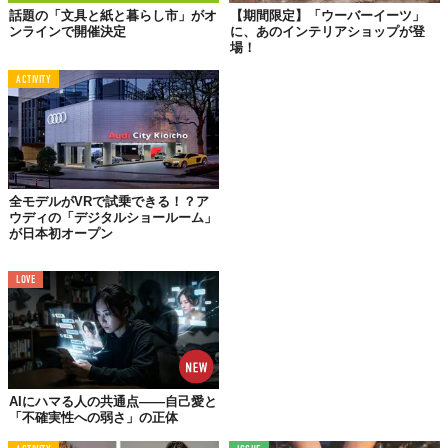
話題の「文具と紙と暮らし市」がオ
【期間限定】「ウーバーイーツ」
ンラインで開催決定
に、あのインテリアショップが登
場！
ACTIVITY
全モデルがVRで試乗できる！？ア
ウディの「デジタルショールーム」
が日本初オープン
LOVE
©EICHHOLTZ
AIにハマる人の共通点——自己愛と
「不確実性への弱さ」の正体