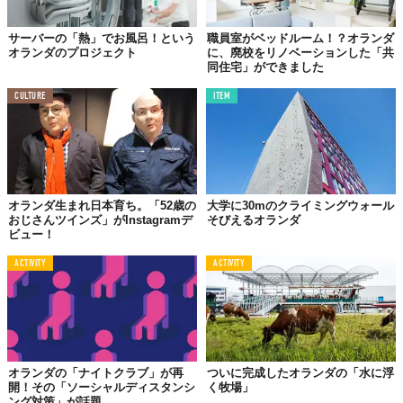
サーバーの「熱」でお風呂！という
職員室がベッドルーム！？オランダ
オランダのプロジェクト
に、廃校をリノベーションした「共
同住宅」ができました
CULTURE
ITEM
オランダ生まれ日本育ち。「52歳の
大学に30mのクライミングウォール
おじさんツインズ」がInstagramデ
そびえるオランダ
ビュー！
ACTIVITY
ACTIVITY
オランダの「ナイトクラブ」が再
ついに完成したオランダの「水に浮
開！その「ソーシャルディスタンシ
く牧場」
ング対策」が話題