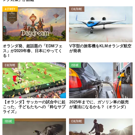
ACTIVITY
CULTURE
オランダ発、超話題の「EDMフェ
V字型の旅客機をKLMオランダ航空
ス」が2020年春、日本にやってく
が発表
る！
CULTURE
ISSUE
【オランダ】サッカーの試合中に起
2025年までに、ガソリン車の販売
こった、子どもたちへの「粋なサプ
が違法になるかも？（オランダ）
ライズ」
ISSUE
CULTURE