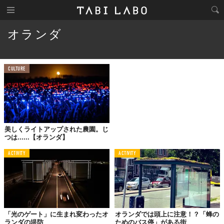
オランダ
CULTURE
美しくライトアップされた農園。じ
つは......【オランダ】
ACTIVITY
ACTIVITY
「光のゲート」に生まれ変わったオ
オランダでは頭上に注意！？「蜂の
ランダの堤防
ためのバス停」がある街