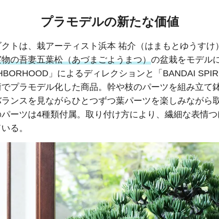
プラモデルの新たな価値
ダクトは、栽アーティスト浜本 祐介（はまもとゆうすけ
実物の吾妻五葉松（あづまごようまつ）
の盆栽をモデル
GHBORHOOD」によるディレクションと「BANDAI SPIR
術でプラモデル化した商品。幹や枝のパーツを組み立て
バランスを見ながらひとつずつ葉パーツを楽しみながら
のパーツは4種類付属。取り付け方により、繊細な表情つ
ている。