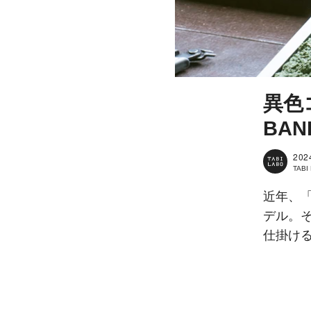
異色コ
BA
202
TAB
近年、
デル。そ
仕掛け