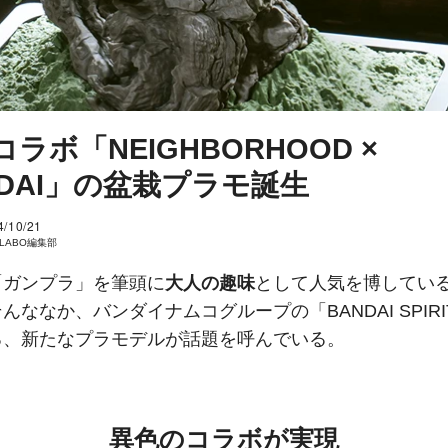
ラボ「NEIGHBORHOOD ×
NDAI」の盆栽プラモ誕生
4/10/21
I LABO編集部
「ガンプラ」を筆頭に
大人の趣味
として人気を博してい
んななか、バンダイナムコグループの「BANDAI SPIRI
る、新たなプラモデルが話題を呼んでいる。
異色のコラボが実現