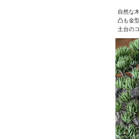
自然な
凸も金
土台の