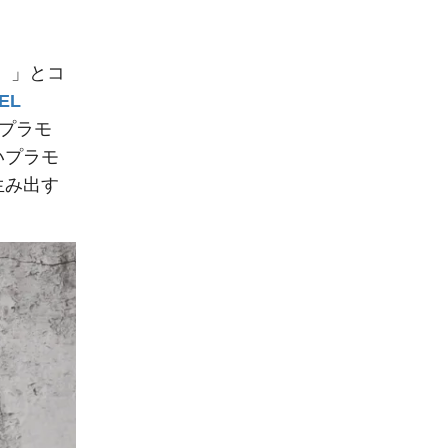
ド）」とコ
DEL
プラモ
いプラモ
生み出す