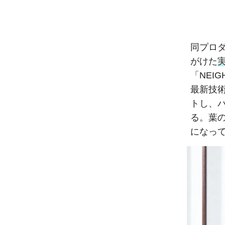
同プロ
がけた
「NEI
最新技
トし、
る。葉
になっ