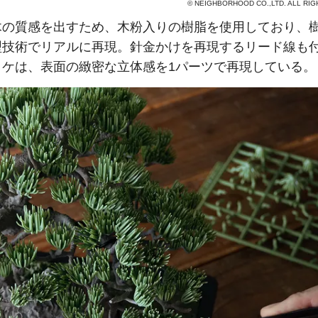
© NEIGHBORHOOD CO.,LTD. ALL RI
木の質感を出すため、木粉入りの樹脂を使用しており、
型技術でリアルに再現。針金かけを再現するリード線も
コケは、表面の緻密な立体感を1パーツで再現している。