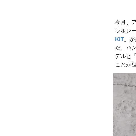
今月、ア
ラボレ
KIT
」が
だ。バ
デルと
ことが