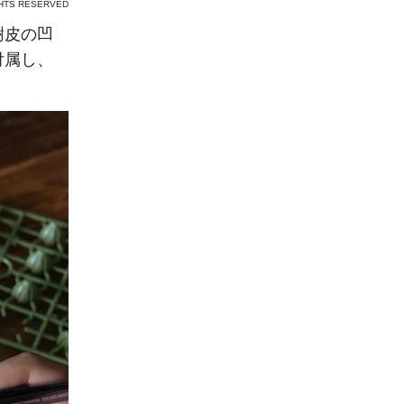
GHTS RESERVED
樹皮の凹
付属し、