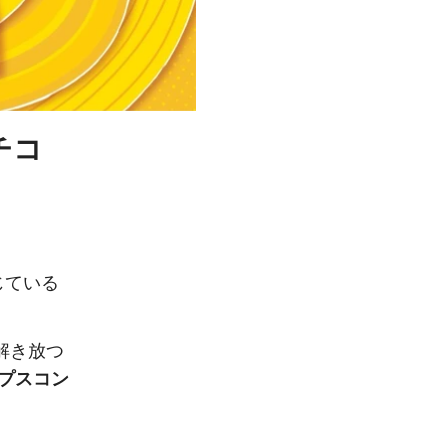
チコ
じている
解き放つ
プスコン