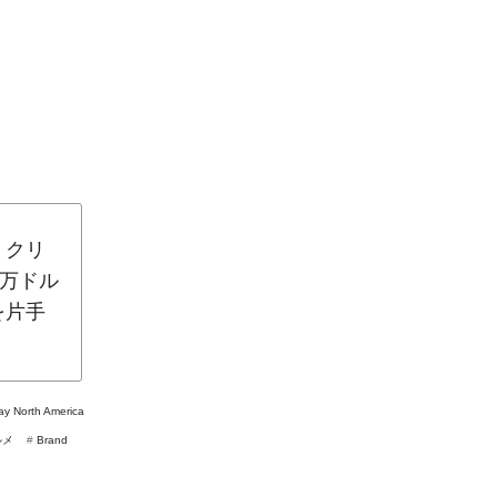
、クリ
0万ドル
を片手
Lay North America
ルメ
#
Brand