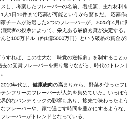
セスし、考案したフレーバーの名前、着想源、主な材料
1人1日10件まで応募が可能というから驚きだ。 応募
家チームが厳選した3つのフレーバーが、2025年4月に
、消費者の投票によって、栄えある最優秀賞が決定する
んと100万ドル（約1億5000万円）という破格の賞金
どうすれば、この壮大な「味覚の逆転劇」を制すること
 過去の受賞フレーバーを振り返りながら、時代のトレン
う。
2010年代は、
健康志向
の高まりから、野菜を使ったフ
ルテンフリーのフレーバーが人気を集めていた。いっぽ
世界的なパンデミックの影響もあり、旅先で味わったよ
ク
なフレーバーや、家で過ごす時間を豊かにするような
なフレーバーがトレンドとなっている。