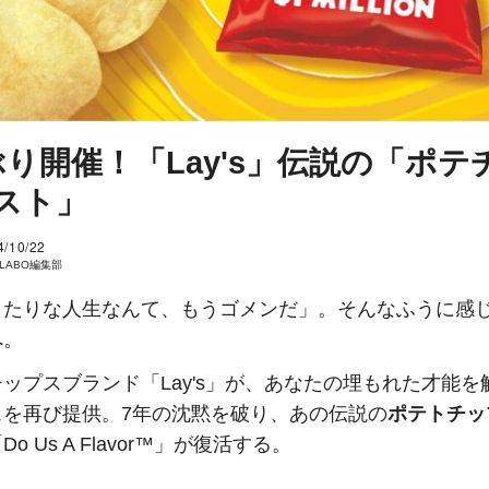
ぶり開催！「Lay's」伝説の「ポテ
スト」
4/10/22
I LABO編集部
きたりな人生なんて、もうゴメンだ」。そんなふうに感
へ。
ップスブランド「Lay's」が、あなたの埋もれた才能を
スを再び提供。7年の沈黙を破り、あの伝説の
ポテトチッ
Do Us A Flavor™」が復活する。