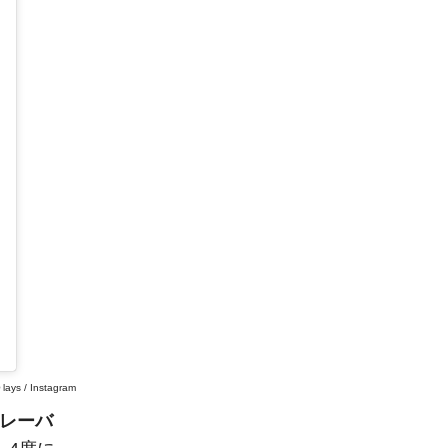
©
lays / Instagram
レーバ