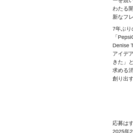
ー
を競い
わたる
新なフ
7年ぶ
「Peps
Deni
アイデ
きた」
求める
創り出
応募は
2025年