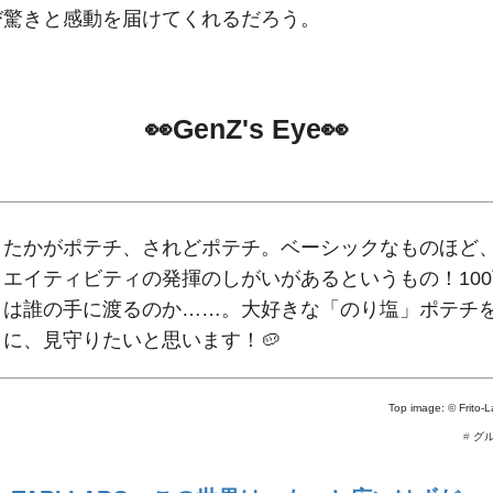
び驚きと感動を届けてくれるだろう。
👀GenZ's Eye👀
たかがポテチ、されどポテチ。ベーシックなものほど
エイティビティの発揮のしがいがあるというもの！10
は誰の手に渡るのか……。大好きな「のり塩」ポテチ
に、見守りたいと思います！🥔
Top image: ©
Frito-
#
グ