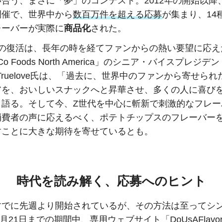
合う、まさに「夢」のコンテスト。2012年の開始以降
開催で、世界中から
数百万件を超える応募
が集まり、14
レーバーが実際に
商品化
された。
りの復活は、長年の時を経てファンからの熱い要望に応え
iCo Foods North America」のシニア・バイスプレジ
se Truelove氏は、「過去に、世界中のファンから寄せら
アを、おいしいスナックへと昇華させ、多くの人に喜び
と語る。そして今、Z世代を中心に斬新で刺激的なフレー
消費者の声に応えるべく、ポテトチップスのフレーバー
すことに大きな期待を寄せているとも。
時代を読み解く、応募へのヒント
すでに先週より開始されているが、その方法は至ってシ
2月21日までの期間中、専用ウェブサイト「DoUsAFlavor