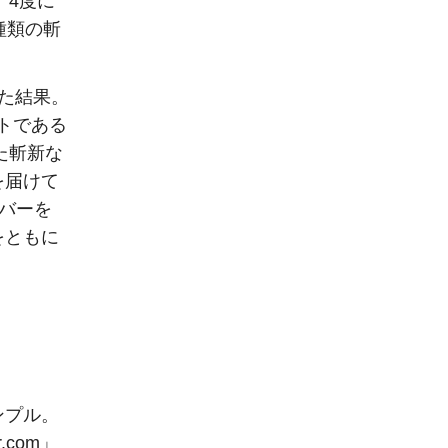
、4度に
種類の斬
た結果。
デントである
れた斬新な
を届けて
バーを
をともに
ンプル。
.com」