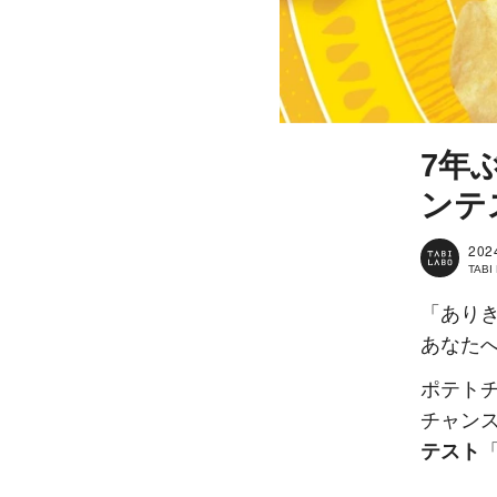
7年
ンテ
202
TAB
「あり
あなた
ポテトチ
チャン
テスト
「