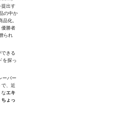
を提出す
作品の中か
商品化。
。優勝者
が贈られ
ができる
ドを探っ
レーバー
うで、近
うな
エキ
、
ちょっ