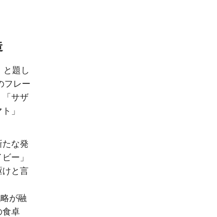
造
t」と題し
つのフレー
」「サザ
マト」
新たな発
イビー」
駆けと言
戦略が融
の食卓