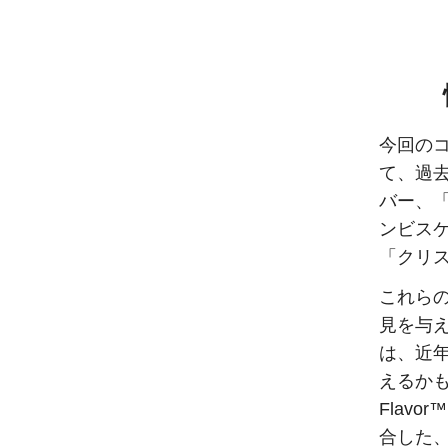
今回のコン
て、過去
バー、
ンビス
「クリス
これら
見を与
は、近
えるかも
Flav
合した