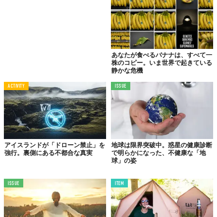
現在、効果的な抗毒素が存在しない毒蛇は、世界に約650種もい
るとされている。蛇の種類を問わず効果を発揮する「
万能抗毒
素
」が現実のものとなれば、診断の遅れによる手遅れを防ぎ、よ
り多くの命を救えるはず。さらに、ヒト由来の抗体を用いること
で、アレルギー反応などのリスク低減も期待される。
あなたが食べるバナナは、すべて一
私たちの社会は、しばしば標準化や均一化を求める傾向にある。
株のコピー。いま世界で起きている
静かな危機
しかし、Friede氏のチャレンジは、個人の持つ「違い」や「特異
性」が、時として計り知れない価値を生み出すことを教えてくれ
ACTIVITY
ISSUE
る。それはまるで、多様な遺伝子が種の存続に貢献するように、
人間の持つ多様な可能性が、困難な課題を乗り越える力となるこ
とを示しているかのようではないだろうか。
アイスランドが「ドローン禁止」を
地球は限界突破中。惑星の健康診断
信じる勇気が、不可能を可能に変える瞬間
強行。裏側にある不都合な真実
で明らかになった、不健康な「地
球」の姿
この革新的な抗毒素の開発は、まだ道半ば。「Newsweek」によ
れば、研究チームはオーストラリアで、実際に蛇に噛まれた犬へ
ISSUE
ITEM
の臨床試験を計画中であり、将来的にはマムシ科の蛇に対応する
抗毒素の開発も目指しているという。
論文の共著者であるコロンビア大学の生化学者Peter Kwong氏