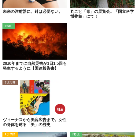
害はより甚大となる。 現在、蛇咬傷の治療に用いられる抗毒素の
多くは、
馬や羊などの動物に蛇毒を少量投与して得られる血清
か
未来の注射器に、針は必要ない。
丸ごと「毒」の展覧会。「国立科学
博物館」にて！
ら作られているそうだ。けれど、この伝統的な方法はいくつかの
壁に直面している。
ISSUE
「Newsweek」も
指摘
するように、動物由来の抗体はヒトに投与
したときに
アレルギー反応
などの副反応を引き起こすリスクが常
にあり、また、蛇の種類や生息地域によって毒の成分が微妙に異
なるため、万能な効果は期待しにくい。どの蛇に噛まれたのかを
迅速に特定できない場合、治療が遅れるという致命的な課題も抱
2030年までに自然災害が1日1.5回も
発生するように【国連報告書】
えている。
CULTURE
「超免疫」を持つ男、Tim Friede
その血が秘める可能性
そんななか、希望の光として現れたのが、Tim Friedeという名の
男性。
ヴィーナスから美容広告まで。女性
の身体を縛る「美」の歴史
同誌によると、彼は驚くべきことに、約20年間で
856回
もの蛇毒
の
自己注射
を繰り返してきたという。その対象は、ブラックマン
ACTIVITY
ISSUE