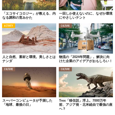
は、「私たちは今、マムシ科の蛇の毒から広範な防御を提供する
ために最低限十分なカクテルは何かを明らかにするため、試薬を
「エコサイコロジー」が教える、内
一回しか使えないのに、なぜか環境
準備し、この反復プロセスを進めているところです」と、前向き
なる調和の育みかた
にやさしいテント
な姿勢。
ACTIVITY
CULTURE
Friede氏の選択は、決して誰にでも推奨できるものではない。そ
れでも、彼の信念と行動が、科学者たちを刺激し、新たな希望を
生み出したことは紛れもない事実。年間10万人以上の命が奪われ
続ける現実を変えるために、常識の枠を超えた挑戦から生まれた
光明。それは、どんな困難な問題にも、どこかに解決の糸口が隠
人と自然、素材と環境。美しさとは
物流の「2024年問題」。解決に向
されていることを示唆しているのではないだろうか。
ナンダ
けた企業のアイデアがおもしろい！
大切なのは、それを見つけ出そうとする探求心と、不可能を可能
CULTURE
CULTURE
にしようと信じる勇気。いつの時代も、その小さな火種が、世界
をよりよい場所へと動かす原動力なのかもしれない。
Reference:
Man Injects Snake Venom 856 Times To Create 'Universal Antivenom'
,
Snake
venom protection by a cocktail of varespladib and broadly neutralizing human antibodies
Top image: ©
iStock.com / urbazon
スーパーコンピュータが予測した
Trex「移住説」浮上。7000万年
TABI LABO
「地球、最後の日」
前、アジア発・北米経由で最強の座
へ？
この世界は、もっと広いはずだ。