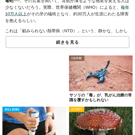
毒蛇
──。その言葉を聞いて、背筋が凍るような感覚を覚える人は
少なくないだろう。実際、世界保健機関（WHO）によると、
毎年
10万人以上
がその牙の犠牲となり、約30万人が生涯にわたる障害
を抱えるらしい。
これは「顧みられない熱帯病（NTD）」という、静かな、しかし
深刻な危機。だが今、この絶望的な状況に風穴を開けるかもしれ
続きを見る
ない、あるニュースが飛び込んできた。「Newsweek」が報じ
た、一人の男性の壮絶な挑戦と、そこから生まれつつある未来の
医療についてご紹介！
CULTURE
年間10万人超の命を蝕む
「静かなるパンデミック」
サソリの「毒」が、乳がん治療の常
蛇咬傷は2017年、WHOにより「顧みられない熱帯病」のリスト
識を覆すかもしれない
に加えられた。この決定が意味する、問題の深刻さと国際的な関
心の必要性は言うまでもない。年間10万人を超える死者、そして
WELL-BEING
ACTIVITY
約30万もの人々が恒久的な障害を負うという現実は、まさに「
静
かなるパンデミック
」と呼ぶにふさわしい規模だ。
特に開発途上国など、医療アクセスが限られた地域では、その被