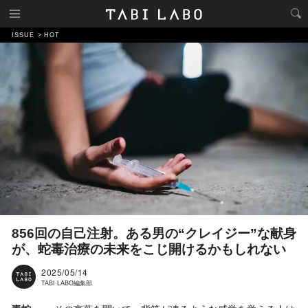
ISSUE
HOT
856回の自己注射。ある男の“クレイジー”な献身
が、蛇毒治療の未来をこじ開けるかもしれない
2025/05/14
TABI LABO編集部