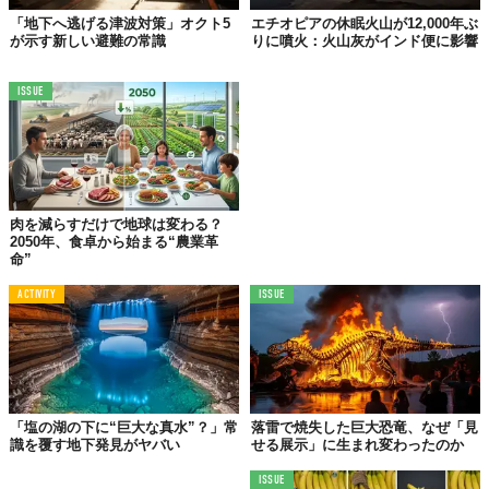
たは万能の抗毒素を生み出す可能性があったのです」と語る。こ
「地下へ逃げる津波対策」オクト5
エチオピアの休眠火山が12,000年ぶ
の言葉からも、研究者たちの興奮と期待の大きさが伝わってく
が示す新しい避難の常識
りに噴火：火山灰がインド便に影響
る。
ISSUE
「パーソナライズド医療」の逆転的発想？
個の特異性が拓く、普遍的解決への道
Friede氏の行動は、倫理的な議論を呼ぶかもしれない。しかし、
彼の「特異な免疫」が、
蛇咬傷治療
という地球規模の課題解決
肉を減らすだけで地球は変わる？
に、予期せぬブレークスルーをもたらしたことは確かだ。
2050年、食卓から始まる“農業革
命”
ここで興味深いのは、近年の医療トレンドである「パーソナライ
ズド医療」とは逆のアプローチともいえる点。個々人の遺伝情報
ACTIVITY
ISSUE
や体質に合わせて治療法を最適化するのではなく、一個人の極め
て特異な生体反応が、より普遍的な治療法開発の鍵となる。
これは、多様性の中にこそ問題解決のヒントが隠されていること
を示す、示唆に富む事例といえるのではないか。「Newsweek」
「塩の湖の下に“巨大な真水”？」常
落雷で焼失した巨大恐竜、なぜ「見
が伝えるように、この新しい抗毒素カクテルが実用化されれば、
識を覆す地下発見がヤバい
せる展示」に生まれ変わったのか
既存治療の限界を超える大きな一歩
となる。
ISSUE