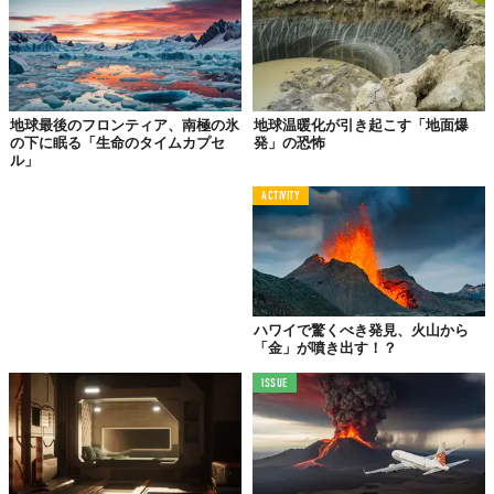
バやキングコブラといった、世界でもっとも危険とされる16種類
もの毒蛇。
常軌を逸しているとしか思えないその行為の目的は、ただ一つ。
多様な蛇毒に打ち勝つ強力な抗体を、
自らの体内で生成
するこ
と。 その結果、Friede氏は「超免疫 (hyperimmune)」とも呼ぶべ
地球最後のフロンティア、南極の氷
地球温暖化が引き起こす「地面爆
き、驚異的な免疫力を獲得。彼の血液は、さまざまな蛇毒を中和
の下に眠る「生命のタイムカプセ
発」の恐怖
ル」
できる広範な抗体の宝庫となった。
ACTIVITY
科学者たちは、この「ヒト由来」の特異な抗体に着目。これと
「バレスプラジブ (varespladib)」という低分子阻害薬を組み合わ
せた新しい「抗毒素カクテル」が開発されたそうだ。
この成果は学術誌『Cell』に
掲載
され、マウスを用いた実験で
は
、19種類もの致死性の高い蛇の毒に対して有効性を示し、うち
ハワイで驚くべき発見、火山から
13種類には完全な防御効果、残る6種類にも部分的な防御効果が
「金」が噴き出す！？
確認された
という。
ISSUE
この研究を主導するバイオテクノロジー企業CentivaxのJacob
Glanville氏は、Newsweekの取材に対し、「ドナーの生涯一度き
りのユニークな免疫歴には興奮しました。彼は広範な中和抗体を
潜在的に作り出しただけでなく、この場合、広域スペクトラムま