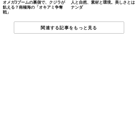
オメガ3ブームの裏側で、クジラが
人と自然、素材と環境。美しさとは
飢える？南極海の「オキアミ争奪
ナンダ
大きな問題を前に「自分一人じゃ何も変えられない」と感じるの
戦」
は自然なこと。でも、その気持ちにフタをせず、丁寧に見つめる
ことが「自分なりの行動」を見出す第一歩になります。
関連する記事をもっと見る
自然との“対話”が、あなたの行動の質を変えていく
自然に触れることで得られる気づきや感覚は、エコバッグを持つ
といった行動にも“意味”を与えてくれます。たとえば、落ち葉を
拾って眺めるだけでも、自然との関係性を深める立派な対話で
す。その
内面的な動機づけ
が、行動を続けるエネルギーになりま
す。
関係性の回復が、未来を変える小さな一歩になる
持続可能な社会は、制度やテクノロジーだけでつくられるもので
はありません。
「自然とどう向き合うか」という個人の感覚が土台にあります。
エコサイコロジーの実践は、まず、
自然との関係性を取り戻す
と