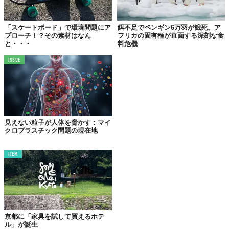
を単なる社会問題ではなく、
人間の内面の問題
としても捉え直そ
うとする動きから生まれました。自然から分断された都市生活
「スケートボード」で環境問題にア
餌不足でペンギン6万羽が餓死。ア
が、無気力や不安感を生んでいるとすれば、自然とのつながりを
プローチ！？その素材はなん
フリカの固有種が直面する深刻な食
回復することが、心の健やかさを取り戻す手がかりになると考え
と・・・
料危機
られたところから、エコサイコロジーが広まりました。
ISSUE
似て非なる、学問との違いを整理
「環境心理学」は、都市設計や空間デザインが人間に与える影響
を扱う分野で、「ディープエコロジー」は自然と人間の絶対的な
見えない粒子が人体を脅かす：マイ
平等を掲げる思想です。かたや、エコサイコロジーは、
内面の感
クロプラスチック問題の現在地
覚や自然との“つながりの質”
に注目します。つまり、実際の行動
や感情レベルで自然との関係を問い直す、実践的なアプローチな
ITEM
のです。
都会生活の中で失われている「自然との関係性」
スマホに夢中な生活、騒音に囲まれた空間、時間に追われる日
京都に「家具を試して買えるホテ
ル」が誕生
常……。こうした環境では、自然と接する余白がなくなっていく