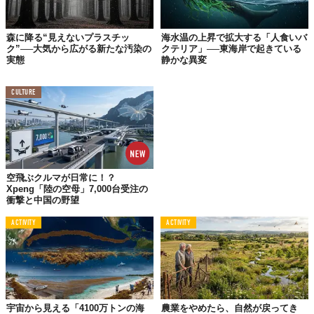
自然にふれるだけで、ストレスも不安も軽くなる
森に降る“見えないプラスチッ
海水温の上昇で拡大する「人食いバ
自然環境に身を置くだけで、ストレスホルモンの減少やリラクゼ
ク”──大気から広がる新たな汚染の
クテリア」──東海岸で起きている
ーション効果があることが、2014年、立教大学の
研究
「自然環境
実態
静かな異変
映像と音がストレスに与える影響」で明らかになりました。
CULTURE
たとえば、森の映像や自然音の音響がストレス軽減に寄与すると
いう結果もあります。つまり、自然とのふれあいは、心の健康を
保つ「見えない栄養素」と言えるでしょう。
自分も自然の一部と実感することが、心を取り戻す鍵
空飛ぶクルマが日常に！？
Xpeng「陸の空母」7,000台受注の
森の中を歩いているとき、草花を眺めているときに感じる、言葉
衝撃と中国の野望
にしがたい安心感。それは、
自分が「自然に属する存在」である
ACTIVITY
ACTIVITY
ことを、無意識に思い出しているからかもしれません。自然との
一体感を取り戻すことで、日常の小さな不安や孤独感からも少し
ずつ解放されていくはずです。
宇宙から見える「4100万トンの海
農業をやめたら、自然が戻ってき
今日からできる