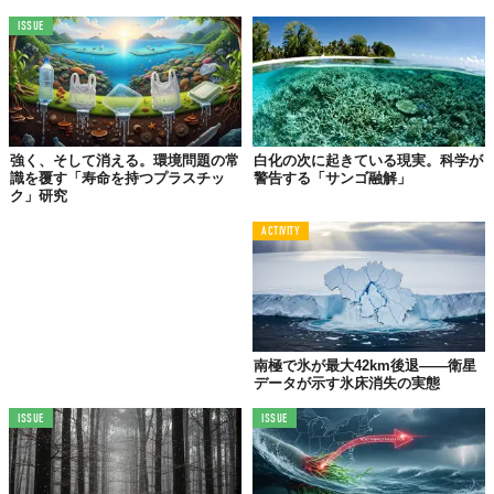
もの。私たちは自然と切り離されることで、心のリズムや感覚を
ISSUE
見失ってしまうことがあります。エコサイコロジーは、そんな日
常に潜む「
違和感
」に名前を与えてくれる存在ともいえます。
自然との「つながり」が
強く、そして消える。環境問題の常
白化の次に起きている現実。科学が
私たちに与えるもの
識を覆す「寿命を持つプラスチッ
警告する「サンゴ融解」
ク」研究
自然との接点が減っていくことは、私たちの感覚や心の状態に大
きな影響を及ぼします。科学的な裏付けも交えながら、その意味
ACTIVITY
を見ていきましょう。
五感の感度が落ちていく日常に、自然の不在がある
南極で氷が最大42km後退——衛星
ビルに囲まれた街のなかでは、風や木の匂い、鳥の声といった自
データが示す氷床消失の実態
然の刺激が極端に少なくなります。感覚が一方向に偏ることで、
感情の幅も狭まり、情報過多による疲労やストレスが蓄積されや
ISSUE
ISSUE
すくなるのです。