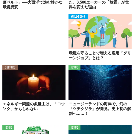
藻ベルト」──大西洋で進む静かな
た。3,500エーカーの「放置」が世
エコサイコロジー的アクション
環境異変
界を変えた理由
難しいことをしなくても、自然との関係を少しずつ深めることは
WELL-BEING
可能です。日々の中に取り入れやすい実践例を紹介していきまし
ょう。
「自然を感じる散歩」のすすめ
環境を守ることで増える雇用「グリ
ーンジョブ」とは？
公園や並木道を歩くとき、葉のざわめきや風のにおい、土の感触
に意識を向けてみてください。ほんの数分でも、
自然に意識を預
CULTURE
ISSUE
ける
ような散歩は、心の再調整につながります。スマホから目を
離すだけでも、新しい発見があるはずです。
スマホやアプリを「自然との接点」に変える
エネルギー問題の救世主は、「ロウ
ニュージーランドの海岸で、幻の
ソク」かもしれない
「ツチクジラ」が発見。史上初の解
自然音アプリや、森林浴を仮想体験できる映像コンテンツなど、
剖へ……！
テクノロジーも自然との接点を増やすツールに。たとえば、植物
の成長記録をつけるアプリを使えば、忙しい日常の中でも「自然
ISSUE
ISSUE
と対話する時間」を持つことができます。