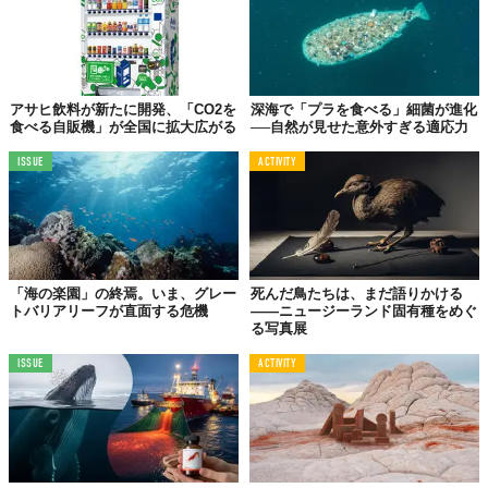
植物、光、香り……部屋の中に自然を迎え入れる
観葉植物を育てたり、アロマや自然素材を取り入れることでも、
アサヒ飲料が新たに開発、「CO2を
深海で「プラを食べる」細菌が進化
室内で自然を感じることができるもの。 「屋内空間における植物
食べる自販機」が全国に拡大広がる
──自然が見せた意外すぎる適応力
のストレス緩和効果に関する」ある
実験
では、室内に観葉植物を
ISSUE
ACTIVITY
配置することで、ストレスホルモンが減少したという報告もあり
ます。部屋の中でも
自然を“体験する場”
として捉えることで、心
がやわらぐ時間が増えていきます。
行動することが
「海の楽園」の終焉。いま、グレー
死んだ鳥たちは、まだ語りかける
トバリアリーフが直面する危機
——ニュージーランド固有種をめぐ
「無力感」を超える力になる
る写真展
地球規模の環境問題を前に、
無力感
を感じる人も少なくありませ
ISSUE
ACTIVITY
ん。しかし、エコサイコロジーの視点は、その感情すら出発点に
変えてくれます。
「何もできない」気持ちを否定せずに受け止める