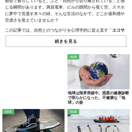
都会で暮らしていると、ふと「自然から切り離されている」と感
じる瞬間があります。満員電車、ビルの隙間から覗く空、スマホ
に夢中で見逃す木々の緑。そんな生活のなかで、どこか違和感や
空虚さを覚えていませんか？
この記事では、自然とのつながりを心理学的に捉え直す「
エコサ
イコロジー
」という考え方をご紹介。自分自身の感覚や心を取り
続きを見る
戻すヒントとして、あらためて、今このテーマを見つめ直してみ
ませんか？
ISSUE
エコサイコロジーとは何か？
「人と自然の断絶」を見つめ直す哲学
現代社会で薄れている
自然との関係性
。エコサイコロジーは、
人
地球は限界突破中。惑星の健康診断
間と自然が本来持っていたつながりを再構築しようとする心理的
で明らかになった、不健康な「地
アプローチ
です。
球」の姿
ISSUE
ISSUE
環境問題を“心の問題”として捉える、新しい視点
1990年代にアメリカで提唱されたエコサイコロジーは、環境問題