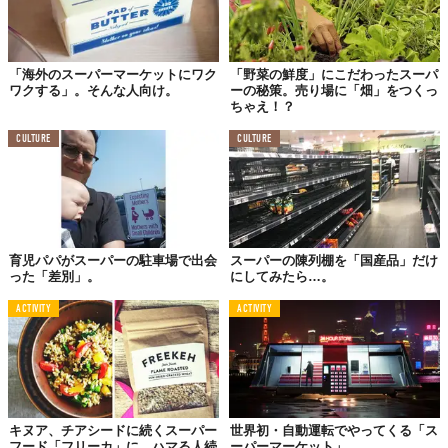
「海外のスーパーマーケットにワク
「野菜の鮮度」にこだわったスーパ
ワクする」。そんな人向け。
ーの秘策。売り場に「畑」をつくっ
ちゃえ！？
CULTURE
CULTURE
育児パパがスーパーの駐車場で出会
スーパーの陳列棚を「国産品」だけ
った「差別」。
にしてみたら…。
ACTIVITY
ACTIVITY
キヌア、チアシードに続くスーパー
世界初・自動運転でやってくる「ス
フード「フリーカ」に、ハマる人続
ーパーマーケット」