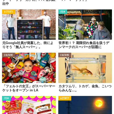
出中
ACTIVITY
ITEM
元Google社員が発案した、街によ
世界初！？ 期限切れ食品を扱うデ
りそう「無人スーパー」。
ンマークのスーパーが話題に
CULTURE
CULTURE
「フェルトの女王」がスーパーマー
カタツムリ、トカゲ、金魚、こいつ
ケットをオープン in LA
らみんな…。
ITEM
ACTIVITY