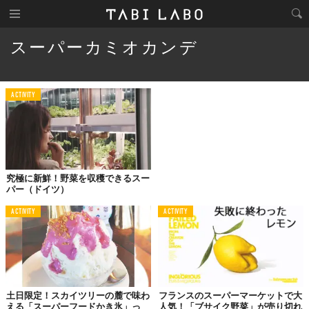
スーパーカミオカンデ
ACTIVITY
究極に新鮮！野菜を収穫できるスー
パー（ドイツ）
ACTIVITY
ACTIVITY
土日限定！スカイツリーの麓で味わ
フランスのスーパーマーケットで大
える「スーパーフードかき氷」っ
人気！「ブサイク野菜」が売り切れ