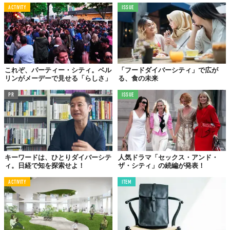
ACTIVITY
ISSUE
これぞ、パーティー・シティ。ベル
「フードダイバーシティ」で広が
リンがメーデーで見せる「らしさ」
る、食の未来
PR
ISSUE
キーワードは、ひとりダイバーシテ
人気ドラマ「セックス・アンド・
ィ。日経で知を探索せよ！
ザ・シティ」の続編が発表！
ACTIVITY
ITEM