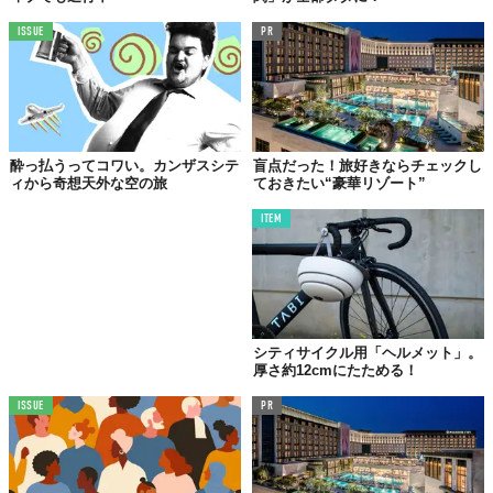
ISSUE
PR
酔っ払うってコワい。カンザスシテ
盲点だった！旅好きならチェックし
ィから奇想天外な空の旅
ておきたい“豪華リゾート”
ITEM
シティサイクル用「ヘルメット」。
厚さ約12cmにたためる！
ISSUE
PR