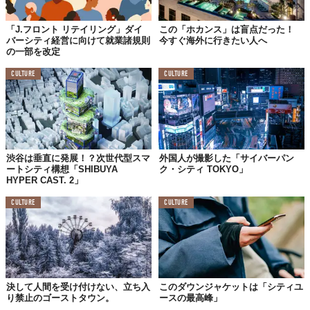
「J.フロント リテイリング」ダイ
この「ホカンス」は盲点だった！
バーシティ経営に向けて就業諸規則
今すぐ海外に行きたい人へ
の一部を改定
CULTURE
CULTURE
渋谷は垂直に発展！？次世代型スマ
外国人が撮影した「サイバーパン
ートシティ構想「SHIBUYA
ク・シティ TOKYO」
HYPER CAST. 2」
CULTURE
CULTURE
決して人間を受け付けない、立ち入
このダウンジャケットは「シティユ
り禁止のゴーストタウン。
ースの最高峰」