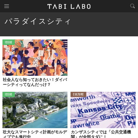
パラダイスシティ
ISSUE
社会人なら知っておきたい！ダイバ
ーシティってなんだっけ？
ISSUE
CULTURE
壮大なスマートシティ計画がモルデ
カンザスシティでは「公共交通機
ィブでも進行中
関」が全部タダに！