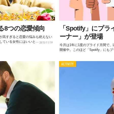
る8つの恋愛傾向
「Spotify」に
ーナー」が登場
が高すぎると恋愛の悩みも絶えない
ている女性にはいいと...
2015/11/19
今月は1年に1度のプライド月間で、L
開催中。このほど「Spotify」にも
ACTIVITY