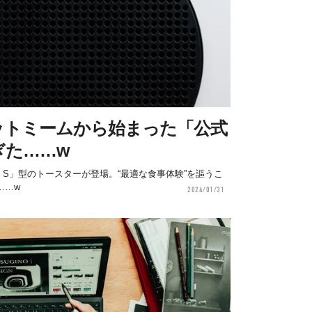
ットミームから始まった「公式
ぎた……w
ies S」型のトースターが登場。“最適な食事体験”を謳うこ
……w
2024/01/31