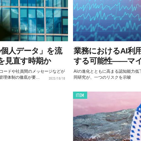
の個人データ」を流
業務におけるAI利
を見直す時期か
する可能性——マ
いコードや社員間のメッセージなどが
AIの進化とともに高まる認知能力
理体制の徹底が要...
同研究が、一つのリスクを示唆
2023/10/10
ITEM