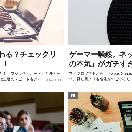
わる？チェックリ
ゲーマー騒然。ネ
う！
の本気」がガチす
とを「マジック・ボード」と呼ぶそ
マイクロソフトから、「Xbox Ser
上達のスピードもアッ...
れ、見た目よりも性能がすごかった
2016/10/20
PR