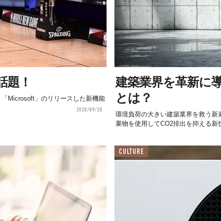
話題！
建築業界を革新に
とは？
「Microsoft」のリリースした新機能
2020/09/20
環境負荷の大きい建築業界を救う新
棄物を使用してCO2排出を抑える新技術は、
CULTURE