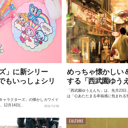
ズ」に新シリー
めっちゃ懐かしい
でもいっしょシリ
する「西武園ゆう
「西武園ゆうえんち」は、先月23
は「心あたたまる幸福感に包まれる世界
キャラクターズ」の懐かしカワイイ
月14日(...
2024/12/06
CULTURE