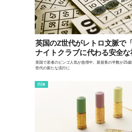
英国のZ世代がレトロ文脈で
ナイトクラブに代わる安全な
英国で若者のビンゴ人気が急増中。新規客の半数が25歳
世代の新たな流行に
ITEM