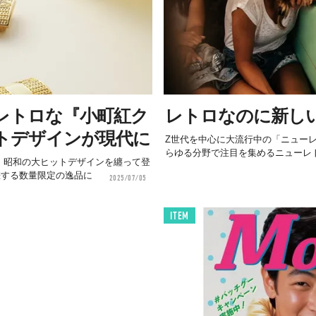
レトロな『小町紅ク
レトロなのに新し
トデザインが現代に
Z世代を中心に大流行中の「ニュー
らゆる分野で注目を集めるニューレト
、昭和の大ヒットデザインを纏って登
差する数量限定の逸品に
2025/07/05
ITEM