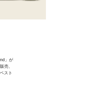
and」が
を販売、
でベスト