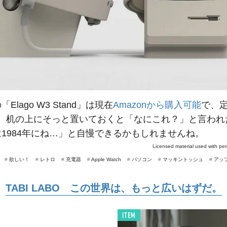
Elago W3 Stand」は現在
Amazonから購入可能
で、
4円。机の上にそっと置いておくと「なにこれ？」と言わ
1984年にね…」と自慢できるかもしれませんね。
Licensed material used with pe
#
欲しい！
#
レトロ
#
充電器
#
Apple Watch
#
パソコン
#
マッキントッシュ
#
アッ
TABI LABO この世界は、もっと広いはずだ。
ITEM