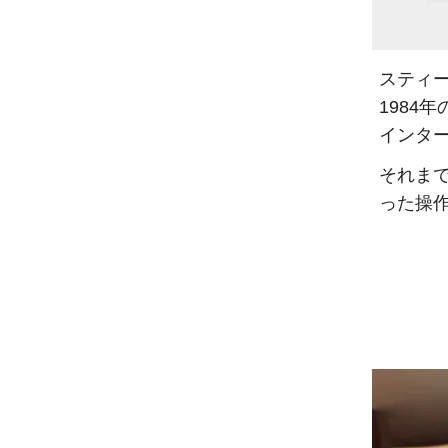
スティ
1984
インター
それま
った操