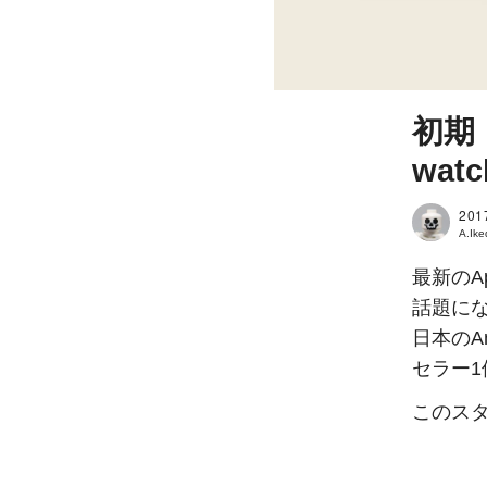
初期
wa
201
A.Ik
最新のAp
話題にな
日本のA
セラー
このス