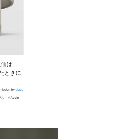
定価は
れたときに
rmission by
elago
プル
#
Apple