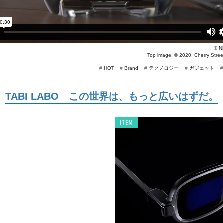
©
N
Top image: ©
2020, Cherry Stree
#
HOT
#
Brand
#
テクノロジー
#
ガジェット
TABI LABO この世界は、もっと広いはずだ。
ITEM