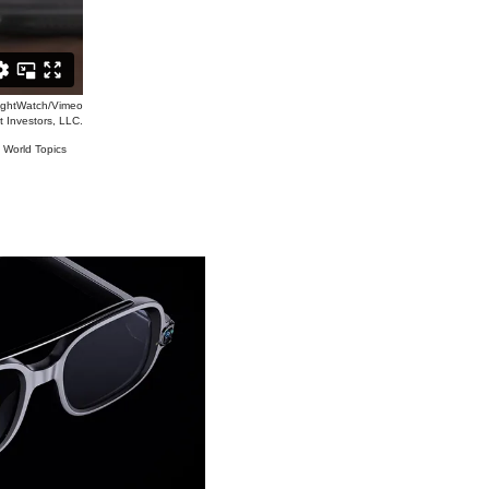
ightWatch/Vimeo
t Investors, LLC.
#
World Topics