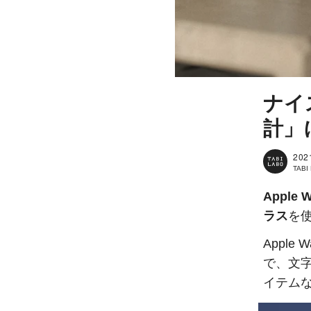
ナイ
計」
202
TAB
Apple W
ラス
を
Appl
で、文
イテム