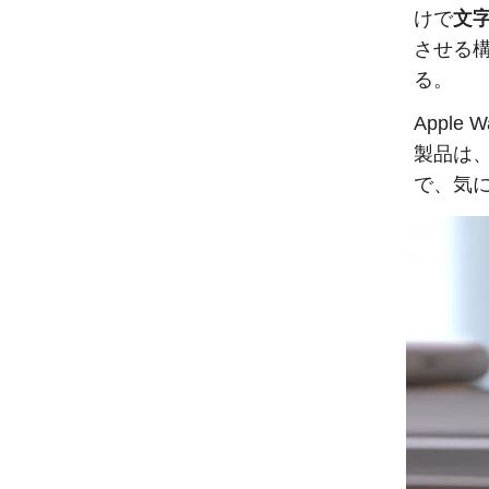
けで
文
させる
る。
Appl
製品は、
で、気