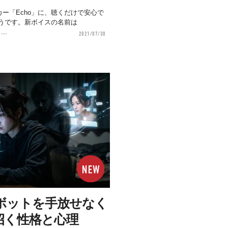
カー「Echo」に、聴くだけで安心で
うです。新ボイスの名前は
..
2021/07/30
ボットを手放せなく
招く性格と心理