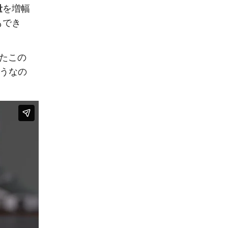
量
を増幅
もでき
えたこの
ようなの