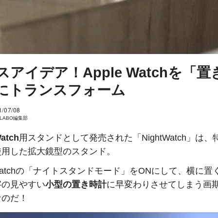
スアイデア！Apple Watchを「置
にトランスフォーム
1/07/08
I LABO編集部
atch
用スタンドとして発売された「NightWatch」は、
使用した拡大鏡型のスタンド。
e Watchの「ナイトスタンドモード」をONにして、横に置
字の見やすい
小型の置き時計
に早変わりさせてしまう画
なのだ！