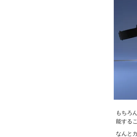
もちろ
能する
なんと