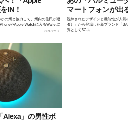
！「Apple
あの「バルミュー
証をIN！
マートフォンが出
くつかの州と協力して、州内の住民が運
洗練されたデザインと機能性が人気の
eやApple Watchに入るWalletに
ダ）」から登場した新ブランド「BALMUD
弾として5Gス...
2021/09/10
Alexa」の男性ボ