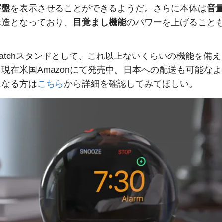
字盤
を表示させることができるようだ。さらに本体は
音
構造となっており、
目覚まし機能
のパワーを上げること
e Watchスタンドとして、これ以上ないくらいの機能を備
現在米国Amazonにて発売中。日本への配送も可能な
になる方は
こちら
から詳細を確認してみてほしい。