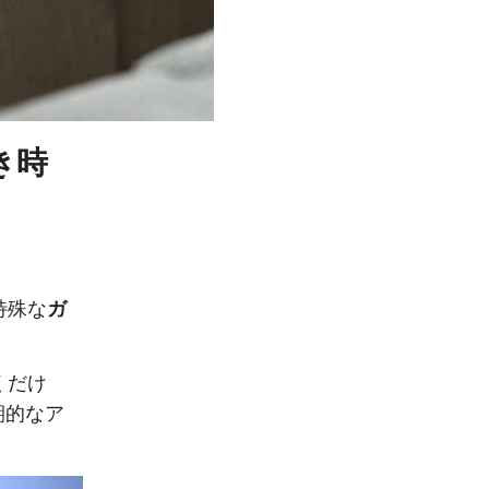
き時
特殊な
ガ
くだけ
期的なア