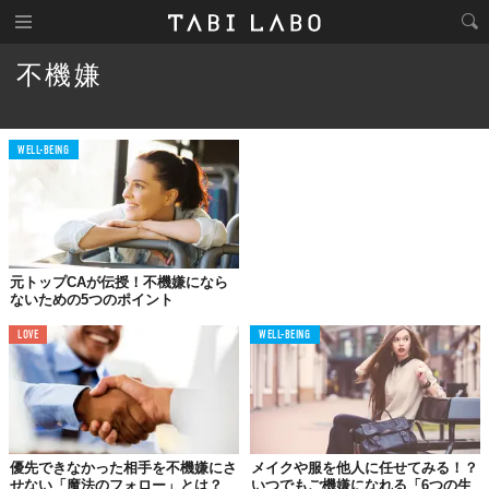
不機嫌
WELL-BEING
元トップCAが伝授！不機嫌になら
ないための5つのポイント
LOVE
WELL-BEING
優先できなかった相手を不機嫌にさ
メイクや服を他人に任せてみる！？
せない「魔法のフォロー」とは？
いつでもご機嫌になれる「6つの生