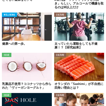
き」らしい。アルコールで機嫌を取
るのはM以上だけ
WELL-BEING
CULTURE
健康への第一歩。
太っていたら運動をしても不健
康！？【研究結果】
ISSUE
CULTURE
乳製品不使用？ココナッツから作ら
オランダの「Sashimi」が不自然に
れた「ヴィーガンヨーグルト」
四角い理由とは？
ISSUE
CULTURE