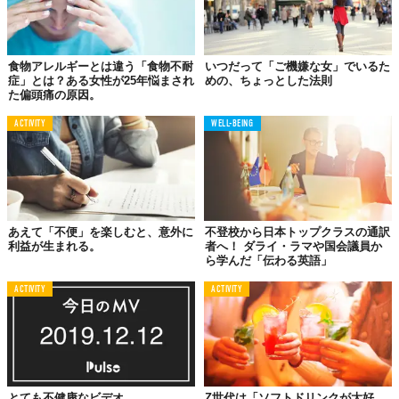
食物アレルギーとは違う「食物不耐
いつだって「ご機嫌な女」でいるた
症」とは？ある女性が25年悩まされ
めの、ちょっとした法則
た偏頭痛の原因。
ACTIVITY
WELL-BEING
あえて「不便」を楽しむと、意外に
不登校から日本トップクラスの通訳
利益が生まれる。
者へ！ ダライ・ラマや国会議員か
ら学んだ「伝わる英語」
ACTIVITY
ACTIVITY
とても不健康なビデオ
Z世代は「ソフトドリンクが大好