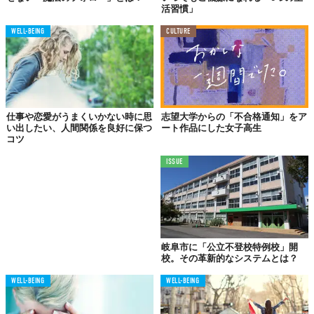
活習慣」
WELL-BEING
CULTURE
仕事や恋愛がうまくいかない時に思
志望大学からの「不合格通知」をア
い出したい、人間関係を良好に保つ
ート作品にした女子高生
コツ
ISSUE
岐阜市に「公立不登校特例校」開
校。その革新的なシステムとは？
WELL-BEING
WELL-BEING