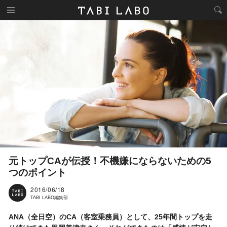
元トップCAが伝授！不機嫌にならないための5
つのポイント
2016/06/18
TABI LABO編集部
ANA
（全日空）の
CA
（客室乗務員）として、
25
年間トップを走