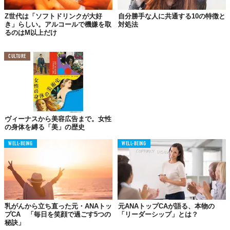
かれたら、幸せになれる」と思い込んで、そこに到着するまでは
幸せになれないと、自分をブロックしているように感じました。
Z世代は「ソフトドリンクが大好
自分勝手な人に共通する10の特徴と
き」らしい。アルコールで機嫌を取
対処法
しかし、誰が、いつ、「あなたは、もう磨かれましたよ」と教え
るのはM以上だけ
てくれるのでしょうか。 あなたが自ら「磨かれた」と思えない限
り、その自分磨きは容易に終わりません。
そんなに頑張らなくて
CULTURE
も、あなたは今のままで十分に魅力的です。
何事にも過度な期待は禁物
ヴィーナスから美容広告まで。女性
の身体を縛る「美」の歴史
WELL-BEING
WELL-BEING
乳がんから立ち直った元・ANAトッ
元ANAトップCAが語る、本物の
プCA 「毎日を笑顔で過ごす5つの
「リーダーシップ」とは？
秘訣」