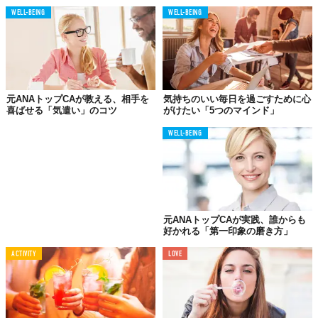
今のままで十分に魅力的！
WELL-BEING
WELL-BEING
自分磨きはほどほどに
元ANAトップCAが教える、相手を
気持ちのいい毎日を過ごすために心
喜ばせる「気遣い」のコツ
がけたい「5つのマインド」
WELL-BEING
元ANAトップCAが実践、誰からも
好かれる「第一印象の磨き方」
ACTIVITY
LOVE
以前、あるイベントでお話をしたとき、参加された女性は素敵な
方ばかりでした。
ただ気になったのが、自分磨きに余念がないこと。「ここまで磨