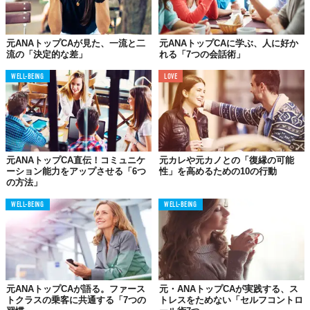
ない分、感情の浮き沈みは少なくてすむのです。
元ANAトップCAが見た、一流と二
元ANAトップCAに学ぶ、人に好か
流の「決定的な差」
れる「7つの会話術」
起きたことを嘆くのではなく
しっかり状況を受け入れる
WELL-BEING
LOVE
私は、41歳のときに乳がんと診断されました。これまでの人生の
中で最も衝撃的な出来事で、さすがに気持ちが震えました。しか
し、すぐに「宣告された事実は変わらないのだから、それなら軽
やかに進んでいこう」という前向きな思いが芽生えました。
元ANAトップCA直伝！コミュニケ
元カレや元カノとの「復縁の可能
3月に診断され、覚悟を決めて4月に右乳房の全摘出を受け、乳房
ーション能力をアップさせる「6つ
性」を高めるための10の行動
の方法」
の同時再建手術をしました。 その間、1年ほどCAの仕事も休みま
したが、入社以来20年、一万何千時間という長い時間を費やして
WELL-BEING
WELL-BEING
きたフライトがなくなり、1年も病気と向き合ったことは、当然な
がら人生の大きな転機となりました。
手術の直前までフライトしましたが、そのときは、これまで大き
な病気もせず、健康に働くことができただけでもありがたいこと
だったと実感しました 。見方を変えれば、病気になったからこ
元ANAトップCAが語る。ファース
元・ANAトップCAが実践する、ス
トクラスの乗客に共通する「7つの
トレスをためない「セルフコントロ
そ、CAの仕事の素晴らしさに改めて気づいたように思います。