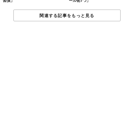
習慣」
ール術7つ」
一見、理不尽だと思う出来事が起きたとき、「なんで私がこんな
目に遭うの」と、つい被害者意識に陥り、悲観的思考でいっぱい
関連する記事をもっと見る
いっぱいになってしまう人は多いです。 しかしそんなときこそ、
いったん状況を受け入れることが大切です。なんで？どうして？
といくら悩んでも答えは出ないのですから。
自分に与えられたことに
100％の力を注ぐ