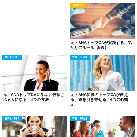
ACTIVITY
どんな仕事もそうですが、
CA
の仕事も理想と現実のギャップはあ
ります。 お客様から様々なクレームをいただくことは珍しくない
ですし、一緒に働く外国人のクルーとは文化や習慣の違いを感じ
元・ANAトップCAが実践する、気
配りのルール【6選】
ることもあります。 機内は乾燥し、肌の調子が悪くなったり髪の
毛もパサついてしまうなど、女性にとって厳しいと感じることも
WELL-BEING
WELL-BEING
多々あります。
だから、憧れを抱いている人ほど「こんなはずじゃなかった」と
ギャップに思い悩み、いつしか「辞めたい」が口癖になってしま
う人もいました。
元・ANAトップCAに学ぶ。信頼さ
元・ANA伝説のトップCAが教え
しかし私は、そういう感覚がありませんでした。 そもそも、
CA
れる人になる「8つの方法」
る、運を引き寄せる「4つの心構
の仕事に大きな期待を抱いていなかったのです。 この姿勢は、安
え」
定した感情で仕事をすることにおおいに役立ちました。 日々、ウ
キウキすることがなくても、お客様から特に褒められず、反応が
WELL-BEING
WELL-BEING
薄かったとしても、「こんなものだろう」と思えました。 とはい
え、フライトは
1
回ごとに真剣勝負だったので、仕事が終わるたび
に達成感がありました。 過剰に期待しなければ、余計な先入観が