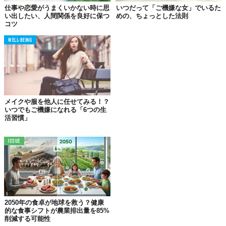
仕事や恋愛がうまくいかない時に思
いつだって「ご機嫌な女」でいるた
い出したい、人間関係を良好に保つ
めの、ちょっとした法則
コツ
私は、ネガティブな話の輪には絶対に入りません。 マイナスにな
WELL-BEING
ることに加担したくないし、事実も確認せず相手のいないところ
で盛り上がる、その心持ちが好きになれません。 ウワサ話をして
いるその場の空気も、良くないオーラに包まれているような気が
するのです。
「ブーメランの法則」を知っていますか？良いことをすれば良い
メイクや服を他人に任せてみる！？
いつでもご機嫌になれる「6つの生
ことが返ってくるし、悪いことをすれば悪いことが返ってくると
活習慣」
いうものです。 ネガティブなことばかり言っていたら、いずれ自
分も陰口をたたかれ、不機嫌になる。 不幸を口にしているのと同
ISSUE
じですから、そういう人には、いつかそれが自分に返ってきま
す。
たかが陰口、されど陰口。 気がついたらネガティブな話をしてい
るという人は、わざわざ不幸になろうとしているようなもので
す。
2050年の食卓が地球を救う？健康
的な食事シフトが農業排出量を85%
削減する可能性