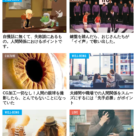
自慢話に無くて、失敗談にあるも
鍵盤を踏んだら、おじさんたちが
の。人間関係におけるポイントで
「イイ声」で歌い出した。
す。
CULTURE
WELL-BEING
CG加工一切なし！人間の眼球を撮
夫婦間や職場での人間関係をスムー
影したら、とんでもないことになっ
ズにするには「先手必勝」がポイン
ていた
ト
WELL-BEING
LOVE