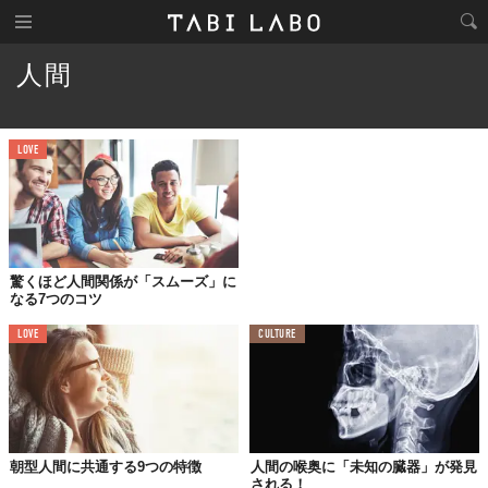
人間
LOVE
驚くほど人間関係が「スムーズ」に
なる7つのコツ
LOVE
CULTURE
朝型人間に共通する9つの特徴
人間の喉奥に「未知の臓器」が発見
される！