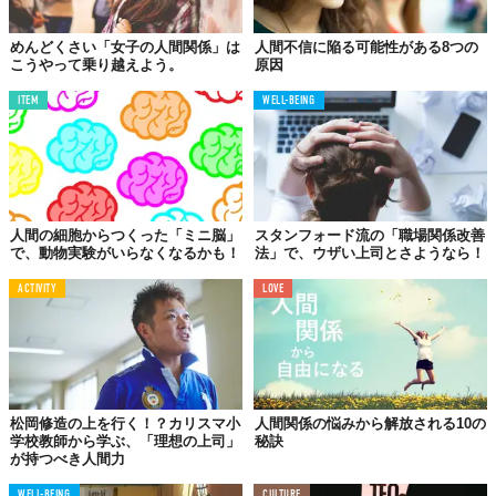
めんどくさい「女子の人間関係」は
人間不信に陥る可能性がある8つの
こうやって乗り越えよう。
原因
ITEM
WELL-BEING
人間の細胞からつくった「ミニ脳」
スタンフォード流の「職場関係改善
で、動物実験がいらなくなるかも！
法」で、ウザい上司とさようなら！
ACTIVITY
LOVE
松岡修造の上を行く！？カリスマ小
人間関係の悩みから解放される10の
学校教師から学ぶ、「理想の上司」
秘訣
が持つべき人間力
WELL-BEING
CULTURE