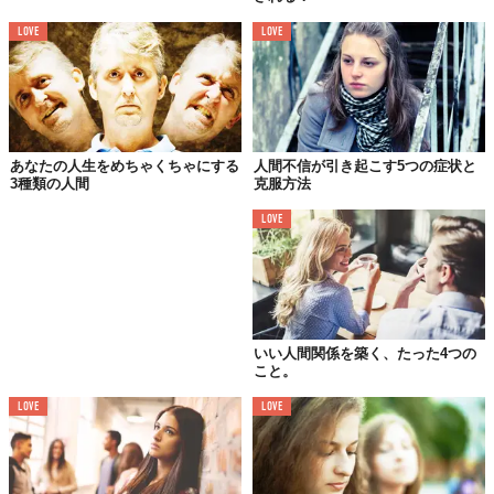
LOVE
LOVE
あなたの人生をめちゃくちゃにする
人間不信が引き起こす5つの症状と
3種類の人間
克服方法
LOVE
いい人間関係を築く、たった4つの
こと。
LOVE
LOVE