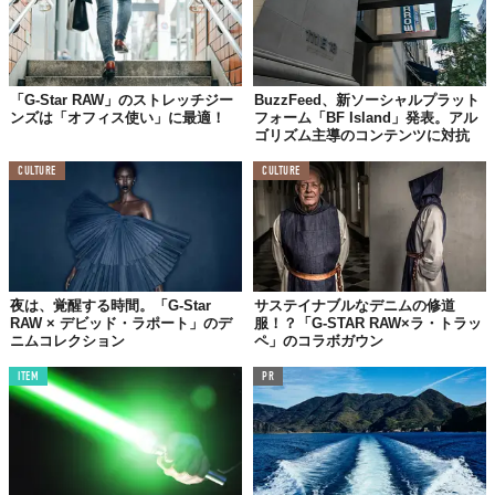
「G-Star RAW」のストレッチジー
BuzzFeed、新ソーシャルプラット
ンズは「オフィス使い」に最適！
フォーム「BF Island」発表。アル
ゴリズム主導のコンテンツに対抗
CULTURE
CULTURE
夜は、覚醒する時間。「G-Star
サステイナブルなデニムの修道
RAW × デビッド・ラポート」のデ
服！？「G-STAR RAW×ラ・トラッ
ニムコレクション
ペ」のコラボガウン
ITEM
PR