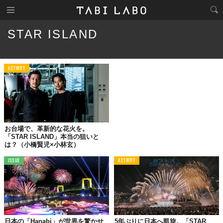
STAR ISLAND
ACTIVITY
お台場で、革新的な花火を。
「STAR ISLAND」本当の狙いと
は？（小橋賢児×小林玄）
ISSUE
ACTIVITY
日本の「Hanabi」が世界を驚かせ
5年ぶりに日本へ凱旋。「STAR