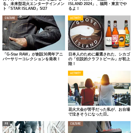
る。未来型花火エンターテインメン
ISLAND 2024」、福岡・東京でや
ト「STAR ISLAND」5/27
るよ！
CULTURE
ACTIVITY
「G-Star RAW」が創設30周年アニ
日本人のために厳選された、シカゴ
バーサリーコレクションを発表！
の「伝説的クラフトビール」が初上
陸！
ACTIVITY
花火大会が苦手だった私が、お台場
で泣きそうになった日。
PR
CULTURE