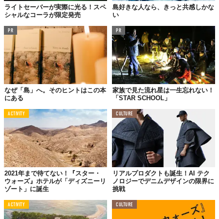
ライトセーバーが実際に光る！スペ
島好きな人なら、きっと共感しかな
シャルなコーラが限定発売
い
PR
PR
なぜ「島」へ。そのヒントはこの本
家族で見た流れ星は一生忘れない！
にある
「STAR SCHOOL」
ACTIVITY
CULTURE
2021年まで待てない！『スター・
リアルプロダクトも誕生！AI テク
ウォーズ』ホテルが「ディズニーリ
ノロジーでデニムデザインの限界に
ゾート」に誕生
挑戦
ACTIVITY
CULTURE