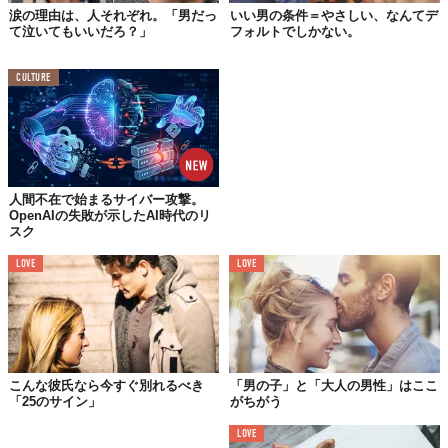
それは自分自身の得のためではない。彼らは心からあなたの人生
涙の理由は、人それぞれ。「男だっ
いい男の条件＝やさしい、なんてデ
て泣いてもいいだろ？」
フォルトでしかない。
をより良いものにし、喜ばせたいと思っている。
CULTURE
04.
「有言実行」か「口だけ」か
人間不在で始まるサイバー攻撃。
OpenAIの失敗が示したAI時代のリ
スク
LOVE
LOVE
こんな彼氏なら今すぐ別れるべき
「男の子」と「大人の男性」はここ
「25のサイン」
がちがう
LOVE