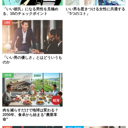
「いい彼氏」になる男性を見極め
いい男を惹きつける女性に共通する
る、10のチェックポイント
「5つのコト」
LOVE
ただのいい人は、あなたの気を引くために、常にあなたが喜ぶよ
うなことを言う。実際に、お世辞は素晴らしい効果を発揮するこ
とが多い。お世辞を言える人の大体は世渡り上手だ。
一方でいい男は、世渡り上手になるためだからといって、自分が
「いい男の優しさ」とはどういうも
思っていないことを言ったりはしない。もし、あなたのことを美
のか
しい、愛してると言ったら、それは彼が心から思ったこと。あな
たに伝えたいと思ったから口に出したのだ。
ISSUE
02.
気をつけて！
約束を「守る」か
「守らない」か
肉を減らすだけで地球は変わる？
2050年、食卓から始まる“農業革
命”
いい人は女性が約束事を作りたがるのを知っている。だから、た
とえ守れなさそうな約束でも簡単に口約束をする。守れなかった