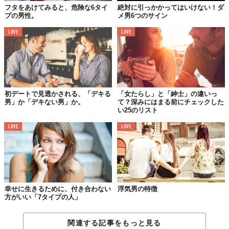
フタをあけてみると、危険な6タイ
絶対に引っかかってはいけない！ダ
けあなたのそばにいて、何か不都合があるときや機嫌が悪いとき
プの男性。
メ男6つのサイン
は連絡がつかなくなる。
LOVE
LOVE
いい男はあなたが必要としているとき、必ずそばにいてくれる。
さらに都合が悪いときでも…。なぜなら、それは彼らにとって不
都合なことではないから。自分のことよりもあなたの幸せを気に
かけてくれる。
初デートで見透かされる、「デキる
「女たらし」と「紳士」の違いっ
男」か「デキない男」か。
て？深みにはまる前にチェックした
06.
い25のリスト
自分を「装う」か
「装わない」か
LOVE
LOVE
幸せに生きるために、付き合わない
浮気男の特徴
方がいい「7タイプの人」
関連する記事をもっと見る