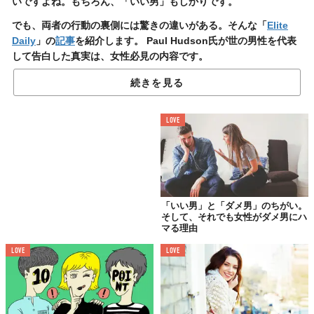
いですよね。もちろん、「いい男」もしかりです。
でも、両者の行動の裏側には驚きの違いがある。そんな「
Elite
Daily
」の
記事
を紹介します。 Paul Hudson氏が世の男性を代表
して告白した真実は、女性必見の内容です。
続きを見る
01.
お世辞を「言う」か
LOVE
「言わない」か
言葉の重みが違う
「いい男」と「ダメ男」のちがい。
そして、それでも女性がダメ男にハ
マる理由
LOVE
LOVE