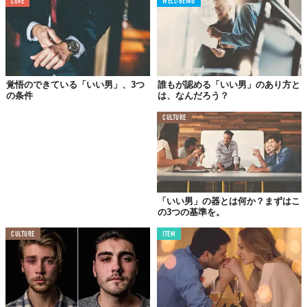
LOVE
WELL-BEING
ときは立派な言い訳を並べるので、ついついそれに乗せられて彼
を許してしまうはず。彼らにとっては得なことばかりだが、あな
たは損をする一方。
いい男は、そもそも守れると思う約束しかしない。彼らは誓った
約束を破って女性をガッカリさせるくらいなら、初めの段階でで
覚悟のできている「いい男」、3つ
誰もが認める「いい男」のあり方と
きないことを伝えたほうがいい、とわかっているから。
の条件
は、なんだろう？
CULTURE
03.
利益を期待するのは同じ
ただし…
ドイツの哲学者、イマヌエル・カントの言葉を借りると「人間の
「いい男」の器とは何か？まずはこ
個性は素晴らしいもので、それを自分の個性のために利用するべ
の3つの基準を。
きではない」。
CULTURE
ITEM
いい人は見返りがあると分かっているから、ただあなたに優しく
する。彼らは自分が求めているもののために、あなたを利用して
いるだけ。
いい男も、他の男と同様に利益を得られるから優しくする。でも