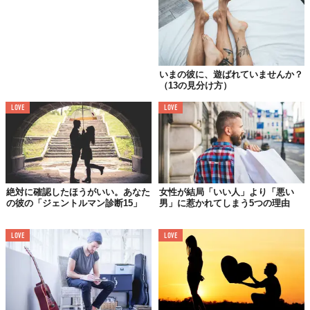
いい人はいつも「これから先は全てがうまくいくから大丈夫」
と、あなたを安心させようとする。でも、問題はそれらの言葉が
空っぽだということ。彼は心ではそう思っているのかもしれない
が、変えようとする努力は一切しない。
いまの彼に、遊ばれていませんか？
一方で、いい男もこの先のより良い生活を約束する。しかし、彼
（13の見分け方）
らは実際に変えようと努力する。明らかに不可能なことを約束す
ることは絶対にない。
LOVE
LOVE
彼らはあなたのことを愛しているし、あなたのことをガッカリさ
せたくないと思っている。どんなことでも控えめな約束をしてお
いて、結果的にその約束以上のことを達成することができたら、
あなたにとって嬉しいサプライズになることを知っているのだ。
絶対に確認したほうがいい。あなた
女性が結局「いい人」より「悪い
の彼の「ジェントルマン診断15」
男」に惹かれてしまう5つの理由
05.
必要な時に
LOVE
LOVE
近くに「いる」か
「いない」か
いい人はあなたが必要としてない時は側にいるくせに、いざ必要
なときになると、近くにいない。彼らは自分の都合のいいときだ