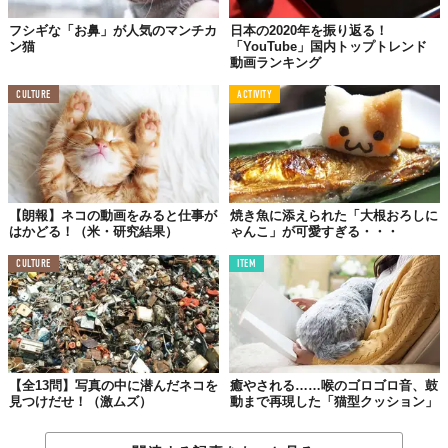
フシギな「お鼻」が人気のマンチカ
日本の2020年を振り返る！
ン猫
「YouTube」国内トップトレンド
動画ランキング
CULTURE
ACTIVITY
【朗報】ネコの動画をみると仕事が
焼き魚に添えられた「大根おろしに
はかどる！（米・研究結果）
ゃんこ」が可愛すぎる・・・
CULTURE
ITEM
よーいしょ、えいっ！
【全13問】写真の中に潜んだネコを
癒やされる……喉のゴロゴロ音、鼓
見つけだせ！（激ムズ）
動まで再現した「猫型クッション」