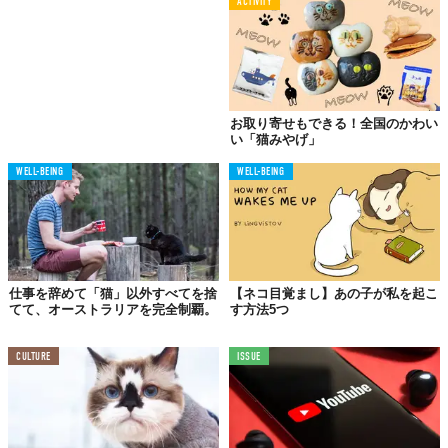
ACTIVITY
あらよっと。
お取り寄せもできる！全国のかわい
い「猫みやげ」
WELL-BEING
WELL-BEING
仕事を辞めて「猫」以外すべてを捨
【ネコ目覚まし】あの子が私を起こ
てて、オーストラリアを完全制覇。
す方法5つ
CULTURE
ISSUE
びりびりびり～。