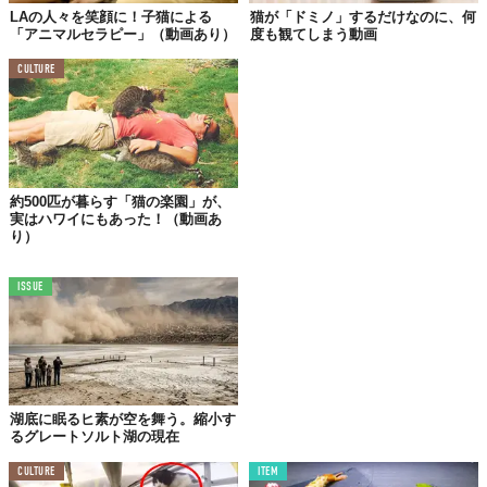
LAの人々を笑顔に！子猫による
猫が「ドミノ」するだけなのに、何
「アニマルセラピー」（動画あり）
度も観てしまう動画
CULTURE
約500匹が暮らす「猫の楽園」が、
実はハワイにもあった！（動画あ
り）
うんしょ、うんしょ…。始めますよっと。
ISSUE
湖底に眠るヒ素が空を舞う。縮小す
るグレートソルト湖の現在
CULTURE
ITEM