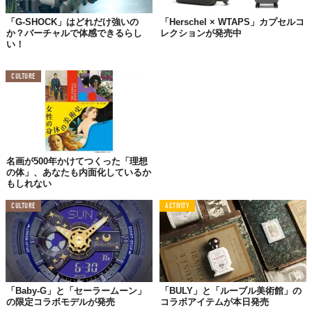
「G-SHOCK」はどれだけ強いの
「Herschel × WTAPS」カプセルコ
か？バーチャルで体感できるらし
レクションが発売中
©株式会社ジャック
い！
CULTURE
名画が500年かけてつくった「理想
の体」、あなたも内面化しているか
もしれない
CULTURE
ACTIVITY
©株式会社ジャック
Top image: ©
株式会社ジャック
「Baby-G」と「セーラームーン」
「BULY」と「ルーブル美術館」の
TABI LABO
の限定コラボモデルが発売
コラボアイテムが本日発売