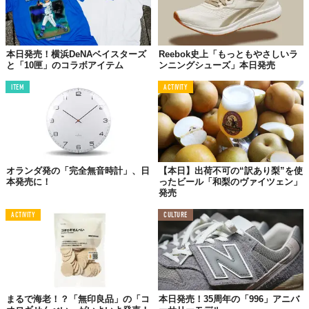
本日発売！横浜DeNAベイスターズ
Reebok史上「もっともやさしいラ
と「10匣」のコラボアイテム
ンニングシューズ」本日発売
ITEM
ACTIVITY
オランダ発の「完全無音時計」、日
【本日】出荷不可の“訳あり梨”を使
本発売に！
ったビール「和梨のヴァイツェン」
発売
ACTIVITY
CULTURE
まるで海老！？「無印良品」の「コ
本日発売！35周年の「996」アニバ