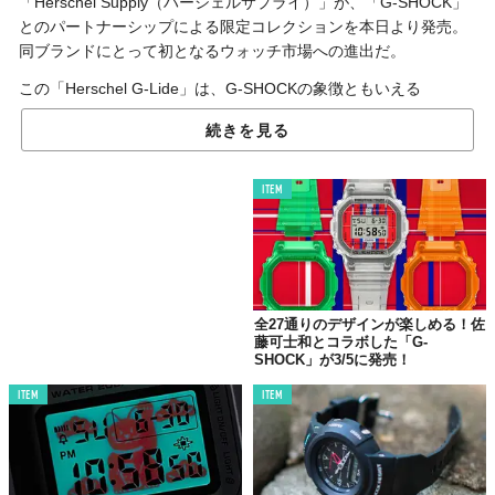
「Herschel Supply（ハーシェルサプライ）」が、「G-SHOCK」
とのパートナーシップによる限定コレクションを本日より発売。
同ブランドにとって初となるウォッチ市場への進出だ。
この「Herschel G-Lide」は、G-SHOCKの象徴ともいえる
GLX5600モデルがベース。ミリタリーからインスパイアされた重
続きを見る
厚感溢れるカラーと機能性を兼ね備えた一本に仕上がっている。
時計の裏側には、かつてベトナム戦時中に米兵士がZippoライター
ITEM
に刻んだ「YOU CAN SURF LATER」の文字を再現。耐久性の高
いマットなアーミーグリーンの樹脂バンドにはハーシェルロゴを
スクリーンプリント。ガンメタルのプロテクターや、残照機能を
備えたELバックライトによって際立つミネラルガラスのイエロー
フェイスが印象的だ。
全27通りのデザインが楽しめる！佐
さらに、エクストリームスポーツ用に開発されたとあって、液晶
藤可士和とコラボした「G-
画面に設定したエリアの潮汐情報が分かるタイドグラフ、月齢が
SHOCK」が3/5に発売！
わかるムーンデータも搭載。サーファーなどマリンスポーツを楽
ITEM
ITEM
しむ人にうってつけの機能が備わっている。
購入は「Herschel Supply」の直営店にて。本コレクション限定と
なるダークグリーンのブリキ缶ケースも嬉しい。1万6800円（税
別）。