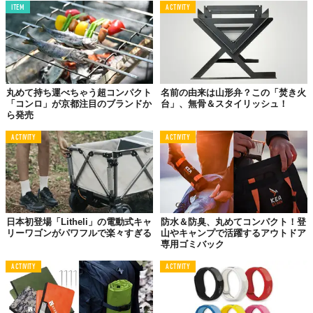
ITEM
ACTIVITY
丸めて持ち運べちゃう超コンパクト
名前の由来は山形弁？この「焚き火
「コンロ」が京都注目のブランドか
台」、無骨＆スタイリッシュ！
ら発売
ACTIVITY
ACTIVITY
日本初登場「Litheli」の電動式キャ
防水＆防臭、丸めてコンパクト！登
リーワゴンがパワフルで楽々すぎる
山やキャンプで活躍するアウトドア
専用ゴミバック
ACTIVITY
ACTIVITY