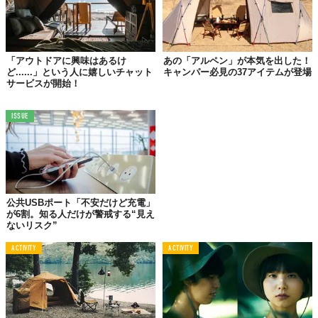
「アウトドアに興味はあるけ
あの「アルペン」が本気を出した！
ど......」という人に嬉しいチャット
キャンパー必見の37アイテムが登場
サービスが開始！
ISSUE
公共USBポート「不安だけど充電」
が6割。知る人だけが警戒する“見え
©
exodoutdoor/Instagram
ないリスク”
Top image: ©
2022 NEW STANDARD
ACTIVITY
ACTIVITY
TABI LABO
この世界は、もっと広いはずだ。