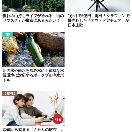
憧れの山持ちライフが送れる「山の
1か月で2億円！海外のクラファンで
サブスク」が東京にあるみたい！
爆売れした「アウトドアチェア」が
日本上陸！
ITEM
©
exodoutdoor/Instagram
空気を入れると280×105×140cmとなり、大人2名を収容するテン
トだが、持ち運び時のサイズはわずか40×32×23cmとコンパクト
化。
吊り下げ時の成形を維持するために必要なポールはカーボンファ
川の水や雨水を飲み水に！多様な水
質環境に対応するポータブル浄水ボ
イバー製で、すべてを合わせても2.9kgと、重量もアウトドア仕様
トル
として申し分なし。
また日本製の通気性のある
防水生地
を採用しているほか、地面部
CULTURE
分には
断熱材
を備えており、季節を問わず過酷な環境でも使用で
きるように設計されている。
「MONOLITH」は現在、
100個限定
の予約を受け付けているよう
で、記事執筆時点でも僅かに数が余っている様子。価格は850ユ
ーロ（送料別）で、予約はデポジットの100ユーロが必要とのこ
25歳から始まる「ふたりの財布」。