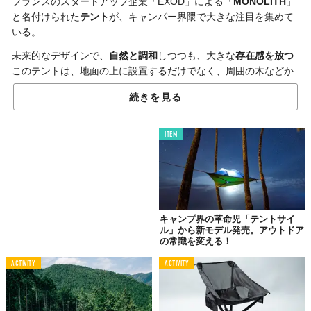
フランスのスタートアップ企業「EXOD」による「
MONOLITH
」
と名付けられた
テント
が、キャンパー界隈で大きな注目を集めて
いる。
未来的なデザインで、
自然と調和
しつつも、大きな
存在感を放つ
このテントは、地面の上に設置するだけでなく、周囲の木などか
ら
吊り下げて利用
することができるのが特徴。
続きを見る
さらに、フレーム部分は空気を入れて膨らます
インフレータブル
形式
を採用しており、見た目からは想像できないほどに、小さく
ITEM
畳むことができるのだ！
キャンプ界の革命児「テントサイ
ル」から新モデル発売。アウトドア
の常識を変える！
ACTIVITY
ACTIVITY