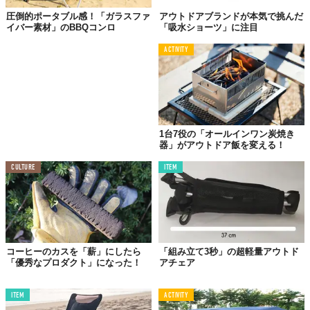
圧倒的ポータブル感！「ガラスファ
アウトドアブランドが本気で挑んだ
この世界は、もっと広いはずだ。
イバー素材」のBBQコンロ
「吸水ショーツ」に注目
ACTIVITY
1台7役の「オールインワン炭焼き
器」がアウトドア飯を変える！
CULTURE
ITEM
コーヒーのカスを「薪」にしたら
「組み立て3秒」の超軽量アウトド
「優秀なプロダクト」になった！
アチェア
ITEM
ACTIVITY