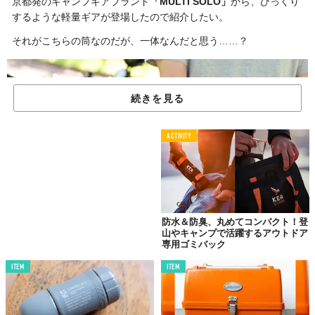
京都発のキャンプギアブランド
「MULTI SOLO」
から、びっくり
するような軽量ギアが登場したので紹介したい。
それがこちらの筒なのだが、一体なんだと思う……？
続きを見る
ACTIVITY
防水＆防臭、丸めてコンパクト！登
山やキャンプで活躍するアウトドア
専用ゴミバック
©Makuake
ITEM
ITEM
実はこれ、
「BBQ用のコンロ」
だという。
本体にはフレームやメッシュシートはもちろん、ステンレス平鋼
の串が5本付属しており、魚や肉などの食材を刺しにして直火調理