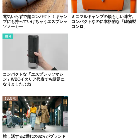
を楽しむことができる。
電気いらずで超コンパクト！キャン
ミニマルキャンプの頼もしい味方。
プにも持っていけちゃうエスプレッ
コンパクトなのに本格的な「鋳物製
ソメーカー
コンロ」
ITEM
コンパクトな「エスプレッソマシ
ン」WBCイタリア代表でも話題に
なりましたよね
©Makuake
CULTURE
すべてのパーツを収納袋に納めたときの
サイズは長さ500mm×直
径70mmで、重さもたったの885g
。
バッグに入れておくもよし、ショルダーポーチなんかにくくりつ
けておくもよしと、本格的なギアながら、とにかく持ち運びに場
推し活するZ世代の82%がブランド
所を取らない。