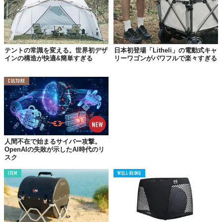
テントの常識を変える。世界初デザ
日本初登場「Litheli」の電動式キャ
インの構造が快適&簡単すぎる
リーワゴンがパワフルで楽々すぎる
©Makuake
強度の高い串は、上枠材の凹みに固定することで五徳としても使
CULTURE
用でき、メスティンやスキレットなども安定して置くことができ
る。
また、収納袋は焚き火シートにもなるなめ、別途購入する必要も
なく、収納袋自体をなくす心配も少ない。
人間不在で始まるサイバー攻撃。
渓流釣りやキャンプ、ツーリング、登山などのさまざまななアク
OpenAIの失敗が示したAI時代のリ
ティビティで活躍してくれそうなこちらのプロダクトは現在、
スク
「
Makuake
」で応援購入を実施している。
ITEM
WELL-BEING
価格は税込1万7600円〜だ。
Top image: ©
Makuake
TABI LABO