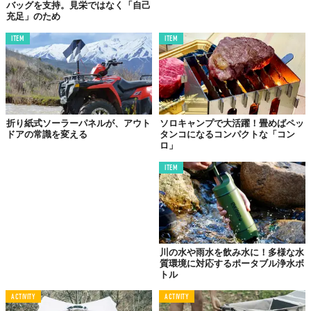
バッグを支持。見栄ではなく「自己
充足」のため
ITEM
ITEM
折り紙式ソーラーパネルが、アウト
ソロキャンプで大活躍！畳めばペッ
ドアの常識を変える
タンコになるコンパクトな「コン
ロ」
ITEM
©Makuake
川の水や雨水を飲み水に！多様な水
質環境に対応するポータブル浄水ボ
トル
ACTIVITY
ACTIVITY