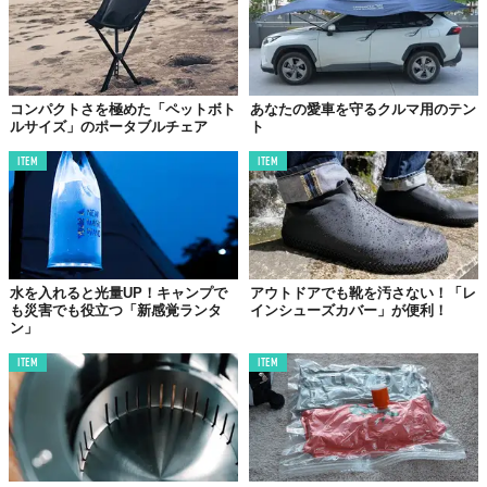
コンパクトさを極めた「ペットボト
あなたの愛車を守るクルマ用のテン
ルサイズ」のポータブルチェア
ト
ITEM
ITEM
水を入れると光量UP！キャンプで
アウトドアでも靴を汚さない！「レ
も災害でも役立つ「新感覚ランタ
インシューズカバー」が便利！
ン」
ITEM
ITEM