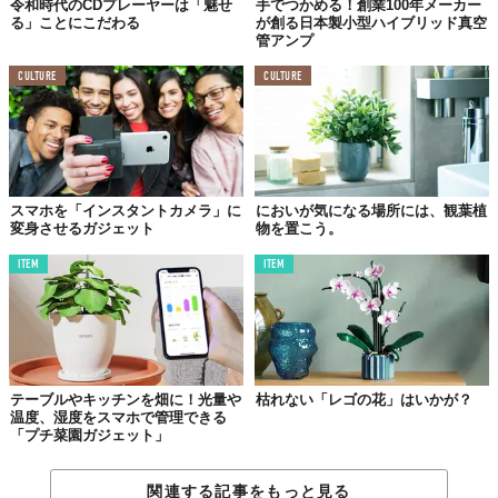
令和時代のCDプレーヤーは「魅せ
手でつかめる！創業100年メーカー
る」ことにこだわる
が創る日本製小型ハイブリッド真空
管アンプ
CULTURE
CULTURE
スマホを「インスタントカメラ」に
においが気になる場所には、観葉植
変身させるガジェット
物を置こう。
ITEM
ITEM
テーブルやキッチンを畑に！光量や
枯れない「レゴの花」はいかが？
温度、湿度をスマホで管理できる
「プチ菜園ガジェット」
関連する記事をもっと見る