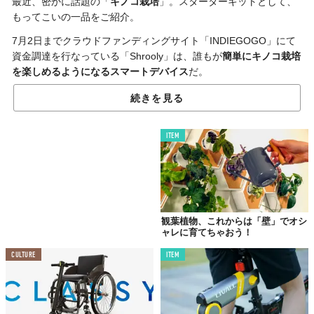
最近、密かに話題の「
キノコ栽培
」。スターターキットとして、
もってこいの一品をご紹介。
7月2日までクラウドファンディングサイト「INDIEGOGO」にて
資金調達を行なっている「Shrooly」は、誰もが
簡単にキノコ栽培
を楽しめるようになるスマートデバイス
だ。
続きを見る
ITEM
観葉植物、これからは「壁」でオシ
ャレに育てちゃおう！
CULTURE
ITEM