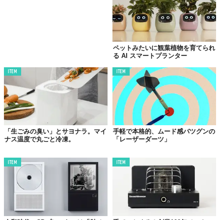
ペットみたいに観葉植物を育てられ
る AI スマートプランター
ITEM
ITEM
「生ごみの臭い」とサヨナラ。マイ
手軽で本格的、ムード感バツグンの
ナス温度で丸ごと冷凍。
「レーザーダーツ」
ITEM
ITEM