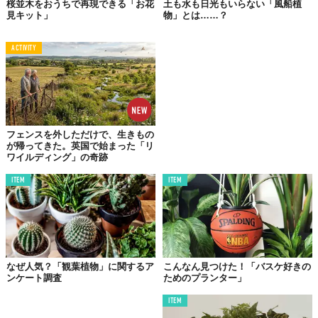
桜並木をおうちで再現できる「お花
土も水も日光もいらない「風船植
見キット」
物」とは……？
ACTIVITY
フェンスを外しただけで、生きもの
が帰ってきた。英国で始まった「リ
ワイルディング」の奇跡
ITEM
ITEM
なぜ人気？「観葉植物」に関するア
こんなん見つけた！「バスケ好きの
ンケート調査
ためのプランター」
ITEM