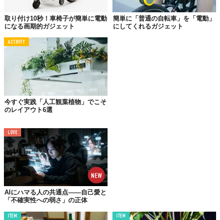
取り付け10秒！車椅子が簡単に電動
簡単に「普通の自転車」を「電動」
になる画期的ガジェット
にしてくれるガジェット
©
Shrooly / Instagram
ACTIVITY
使い方は非常に簡単で、専用の
菌床ブロックを設置
するだけ。
ボタンを押せば、あとは「Shrooly」が
温度
や
湿度
、
明るさ
などを
自動で調節してくれる。また、自分の手で育てている感覚を味わ
いたい人のことを考えて、
マニュアル操作も可能
になっていると
いう。
今すぐ実践「人工観葉植物」でこそ
のレイアウト6選
キノコの成長過程を視覚的に楽しめる点も「Shrooly」の特徴だろ
う。
LOVE
おうち需要拡大により、観葉植物だけでなく野菜の自家栽培（家
庭菜園）にも注目が集まる昨今。手塩にかけて育てたぶん、おい
しさも倍増するはずだが、キノコを育てることで
視覚的にも菌活
を謳歌する
という、新たな提案をしたいところ。
キノコ栽培キットは多く発売されているが、栽培に適した環境を
AIにハマる人の共通点——自己愛と
自動
でつくり出してくれるものはあまりないので、欲しいと思う
「不確実性への弱さ」の正体
人も多いのでは？
ITEM
ITEM