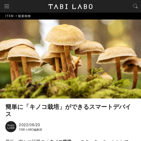
ITEM
観葉植物
簡単に「キノコ栽培」ができるスマートデバイ
ス
2022/06/23
TABI LABO編集部