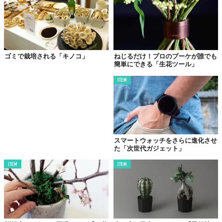
興味のある方は
コチラ
から。
Top image: ©
iStock.com/AscentXmedia
TABI LABO
ゴミで栽培される「キノコ」
ねじるだけ！プロのブーケが誰でも
この世界は、もっと広いはずだ。
簡単にできる「生花ツール」
ITEM
スマートウォッチをさらに進化させ
た「次世代ガジェット」
ITEM
ITEM