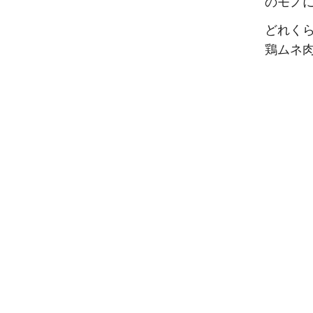
のモノ
どれく
鶏ムネ