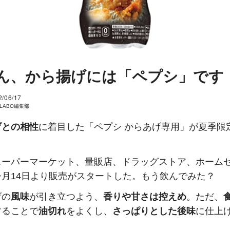
ん、から揚げには「ペプシ」です
2/06/17
I LABO編集部
げとの相性
に着目した「ペプシ からあげ専用」が夏季限
スーパーマーケット、量販店、ドラッグストア、ホーム
今月14日より販売がスタートした。もう飲んでみた？
げの
風味
が引き立つよう、
香りや甘さは控えめ
。ただ、
することで
油切れ
をよくし、
さっぱりとした後味
に仕上