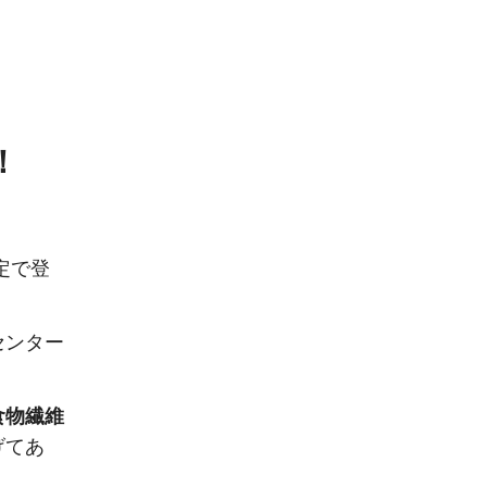
！
定で登
センター
食物繊維
げてあ