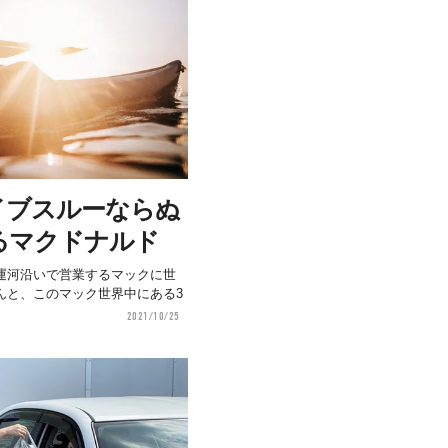
イブスルーならぬ
るマクドナルド
運河沿いで営業するマックに世
んと、このマック世界中にある3
2021/10/25