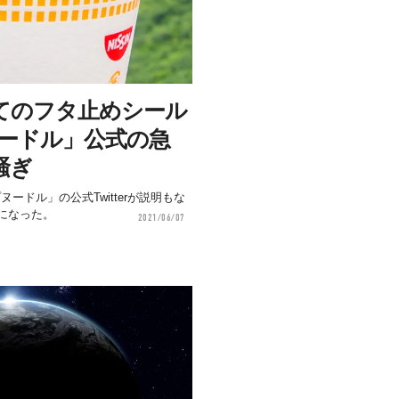
てのフタ止めシール
ヌードル」公式の急
騒ぎ
ヌードル」の公式Twitterが説明もな
になった。
2021/06/07