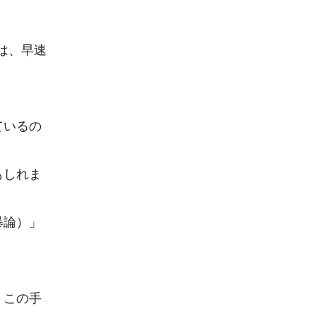
では、早速
ているの
もしれま
暴論）」
。この手