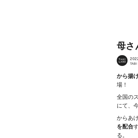
母さ
202
TAB
から揚
場！
全国の
にて、
からあ
を配合
る。