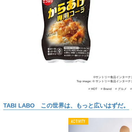
©サントリー食品インターナ
Top image: ©
サントリー食品インターナ
#
HOT
#
Brand
#
グルメ
TABI LABO この世界は、もっと広いはずだ。
ACTIVITY