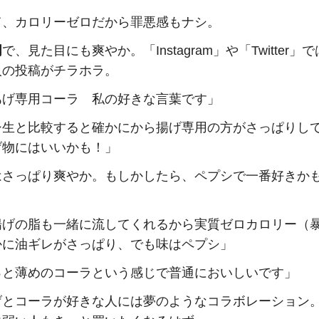
て、カロリーゼロだから罪悪感もナシ。
明
で、見た目にも爽やか。「Instagram」や「Twitter」
人の投稿がチラホラ。
あげ専用コーラ 私の好きな言葉です」
シ生と比較すると確かにから揚げ専用の方がさっぱりし
げ物にはいいかも！」
はさっぱり爽やか。もしかしたら、ペプシで一番好きか
揚げの脂も一緒に流してくれるから実質ゼロカロリー（
かに油ギレがさっぱり、でも味はペプシ」
っと薄めのコーラという感じで普通においしいです」
げとコーラが好きな人には夢のようなコラボレーション