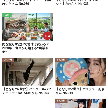
れいとさん No.086
ル・すみれさん No.033
最近買ったお気に入りは？
ビルケンのチューリッヒ
ISSUE
梅田正徳のプランター
休みの日は何してる？
「これ以上無理」
肉を減らすだけで地球は変わる？
というまで寝た後、
2050年、食卓から始まる“農業革
命”
映画を見たり
レコードを聴いたり
CULTURE
CULTURE
本を読む。
落ち込んだときどうしてる？
レコードなど
【となりのZ世代】パルクールパフ
【となりのZ世代】ホステス・あき
ォーマー・NATSUKIさん No.063
さん No.014
身の回りの整理整頓
CULTURE