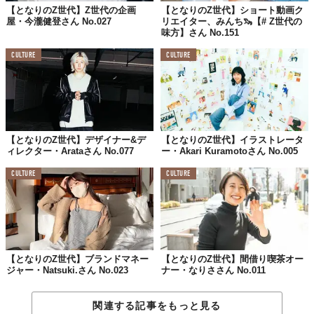
嫌ではないですが、
【となりのZ世代】Z世代の企画
【となりのZ世代】ショート動画ク
屋・今瀧健登さん No.027
リエイター、みんち🦦【# Z世代の
多少の違和感はあります。
味方】さん No.151
CULTURE
CULTURE
社会のルールを1つ変えられるなら何する？
気分屋な人間に対して
社会の目を厳しくする
（自分への戒めも含め）
【となりのZ世代】デザイナー&デ
【となりのZ世代】イラストレータ
ィレクター・Arataさん No.077
ー・Akari Kuramotoさん No.005
2025年、どうなっていたい？
CULTURE
CULTURE
ラジオのレギュラー番組や
雑誌などのコラムの仕事
を持っていたい。
【となりのZ世代】ブランドマネー
【となりのZ世代】間借り喫茶オー
ジャー・Natsuki.さん No.023
ナー・なりささん No.011
関連する記事をもっと見る