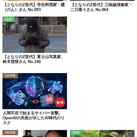
【となりのZ世代】学生料理家・暖
【となりのZ世代】三味線演奏家・
（のん）さん No.093
二川菜々さん No.064
大切にしてる
ISSUE
人生のルールを3つ教えて！
1.毎日珈琲を飲む
2.知りたい事はとことん調べる
【となりのZ世代】富士山写真家、
3.他人に執着し過ぎない
鈴木啓悟さん No.140
CULTURE
人間不在で始まるサイバー攻撃。
OpenAIの失敗が示したAI時代のリ
スク
CULTURE
ISSUE