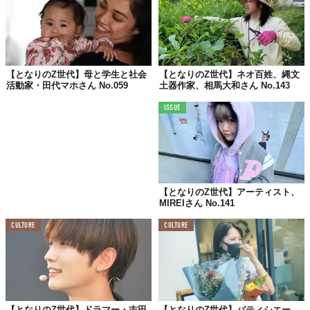
【となりのZ世代】母と学生と社会
【となりのZ世代】ネオ百姓、縄文
活動家・田代マホさん No.059
土器作家、相馬大和さん No.143
©とみじい
ISSUE
最近ハマってることは？
増村保造の映画諸作
【となりのZ世代】アーティスト、
MIREIさん No.141
CULTURE
CULTURE
好きな映画は？
『犬神家の一族』（1976）
『他人の顔』（1966）
【となりのZ世代】ドラマー・吉田
【となりのZ世代】パティシエー