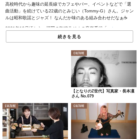
高校時代から趣味の延長線でカフェやバー、イベントなどで「選
曲活動」を続けている22歳のとみじい（Tommy-G）さん。ジャン
ルは昭和歌謡とジャズ！ なんだか味のある組み合わせだなぁ☕
2021年10月頃から、福岡のRKBラジオの音楽番組「
got many
tunes（ガメニチューンズ）
」にたびたび出演中とのこと。ぜひチ
続きを見る
ェックしてみて✨
Z世代って？……1990年代中盤以降に生まれた世代。ジェネレーションZとかGenZって呼ば
CULTURE
れることも。
「戦後福岡の夜の音楽史の研究執筆を継続中。
【となりのZ世代】写真家・長本凜
昨年からは毎月第3水曜の夜、Kieth Flack（福
さん No.079
岡）にてレギュラーラウンジイベント
CULTURE
CULTURE
〈GAFAS〉を同世代の男4人で共同主催してい
ます。デジタルDJが主流の中、ヴァイナルオン
リーのスタイルに愛着を持っています。」