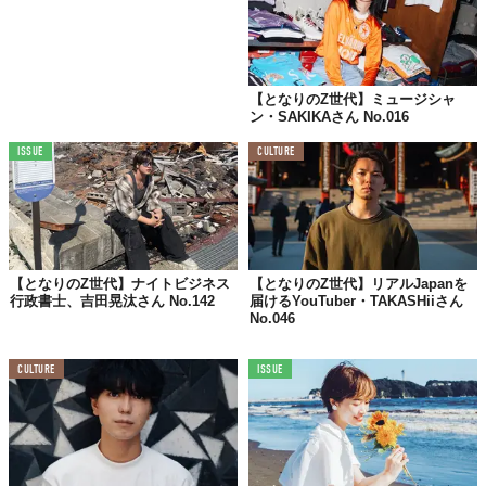
子どものときの夢は？
画家
【となりのZ世代】ミュージシャ
ン・SAKIKAさん No.016
影響を受けた人は？
ISSUE
CULTURE
音楽方面では
幻の名盤解放同盟
常盤響さんなど多数。
デザイン方面では
中学生の頃から通う
レコード屋の店主。
【となりのZ世代】ナイトビジネス
【となりのZ世代】リアルJapanを
行政書士、吉田晃汰さん No.142
届けるYouTuber・TAKASHiiさん
No.046
座右の銘は？
CULTURE
ISSUE
「温故知新」
Z世代って言われること、どう思う？